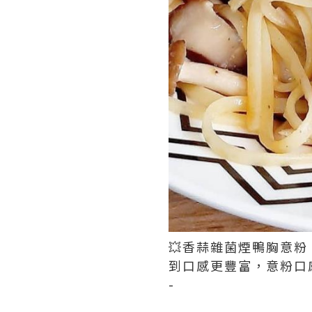
💥香蒜雜菌煙鴨胸意粉
到口感更豐富，意粉口
-