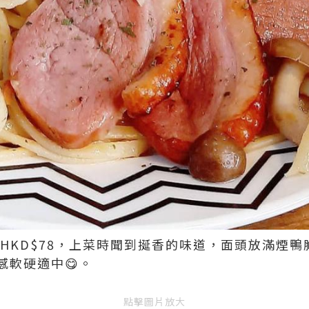
 HKD$78，上菜時聞到挻香的味道，面頭放滿煙鴨
感軟硬適中😋。
點擊圖片放大