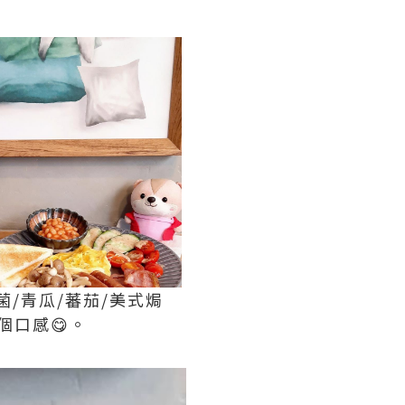
/雜菌/青瓜/蕃茄/美式焗
個口感😋。