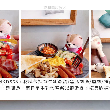
點擊圖片放大
kfast HKD$68，材料包括有牛乳滑蛋/黑豚肉腸/煙肉
量十足呢😍，而且用牛乳炒蛋所以很滑身，挻喜歡這