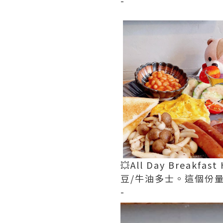
-
💥All Day Brea
豆/牛油多士。這個份
-