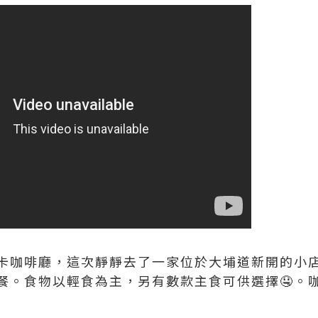
卡咖啡廳，這次靜靜去了一家位於大埔道新開的小
餐。食物以輕食為主，另有數款主食可供選擇🤤。