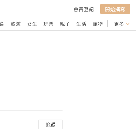
會員登記
開始撰寫
食
旅遊
女生
玩樂
親子
生活
寵物
行山
更多
打卡
追蹤