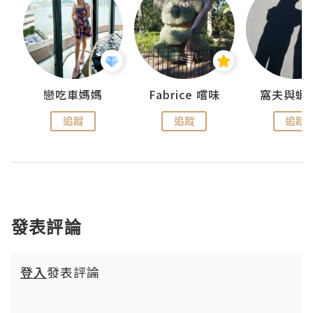
戀吃車媽媽
Fabrice 嚐味
窩夫與蝦
追蹤
追蹤
追蹤
發表評論
登入
發表評論