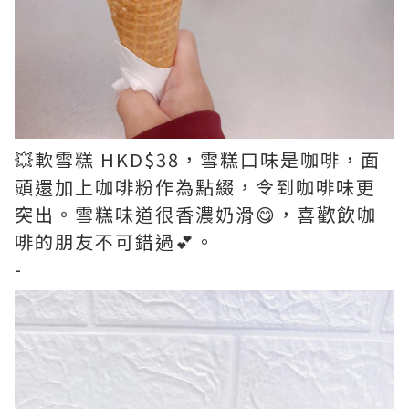
💥軟雪糕 HKD$38，雪糕口味是咖啡，面
頭還加上咖啡粉作為點綴，令到咖啡味更
突出。雪糕味道很香濃奶滑😋，喜歡飲咖
啡的朋友不可錯過💕。
-