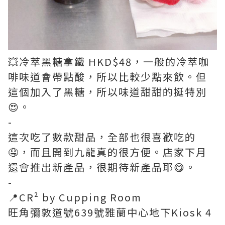
💥冷萃黑糖拿鐵 HKD$48，一般的冷萃咖
啡味道會帶點酸，所以比較少點來飲。但
這個加入了黑糖，所以味道甜甜的挻特別
😍。
-
這次吃了數款甜品，全部也很喜歡吃的
🤤，而且開到九龍真的很方便。店家下月
還會推出新產品，很期待新產品耶😋。
-
📍CR² by Cupping Room
旺角彌敦道號639號雅蘭中心地下Kiosk 4