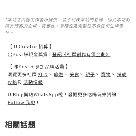
*本站之內容由作者所提供，並不代表本站的立場。因此本站對
所有博客的立場、真實性、準確性及完整性不負任何法律責
任。
【 U Creator 招募 】
出Post賺現金獎賞 l
登記《社群創作有價企劃》
【 睇Post + 參加品牌活動 】
瀏覽更多社群
打卡
丶
旅遊
丶
美食
丶
親子
丶
寵物
丶
扮靚
攻略
及
活動情報
U Blog開咗WhatsApp啦！發掘更多吃喝玩樂資訊！
Follow 我哋
！
相關話題