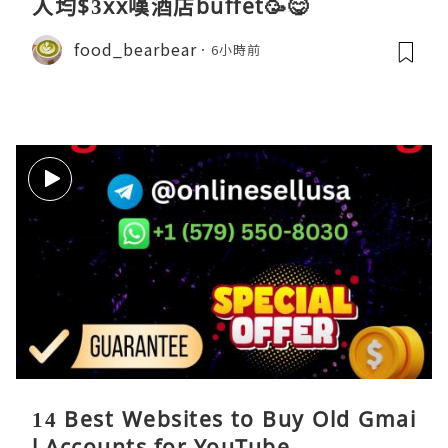
人均$3xx嘆酒店buffet🥳😋
food_bearbear
6小時前
14 Best Websites to Buy Old Gmai
l Accounts for YouTube. ...