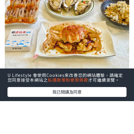
U Lifestyle 會使用Cookies來改善您的網站體驗，請確定
鼠妹🐿️終於去了這家啦，在社交平台洗版
您同意接受本網站之
私隱政策和使用條款
才可繼續瀏覽。
的老號，工作日來也很多人🤭。生猛海鮮
我已閱讀及同意
現撈現殺，而且明碼實價。
點擊圖片放大
+3