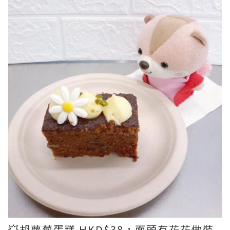
💥胡蘿蔔蛋糕 HKD$38，面頭有花花做裝