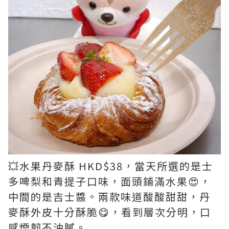
💥水果丹麥酥 HKD$38，當天所選的是士
多啤梨和青提子口味，面頭鋪滿水果😍，
中間的是吉士醬。兩款味道酸酸甜甜，丹
麥酥外皮十分酥脆😋，看到層次分明，口
感煙韌不油膩。