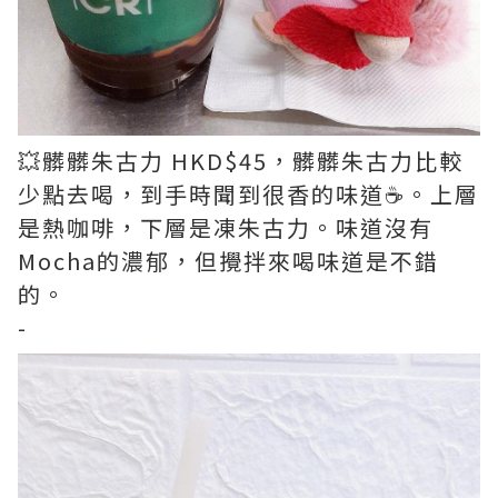
💥髒髒朱古力 HKD$45，髒髒朱古力比較
少點去喝，到手時聞到很香的味道☕。上層
是熱咖啡，下層是凍朱古力。味道沒有
Mocha的濃郁，但攪拌來喝味道是不錯
的。
-