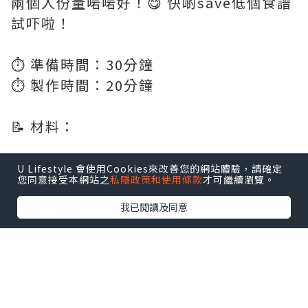
兩個人份量啱啱好！😋 快啲save低個食譜
試吓啦！
⏱️ 準備時間：30分鐘
⏱️ 製作時間：20分鐘
📝 材料：
雞翼 12隻
U Lifestyle 會使用Cookies來改善您的網站體驗，請確定
您同意接受本網站之
私隱政策和使用條款
才可繼續瀏覽。
生抽 1湯匙
老抽 3湯匙
我已閱讀及同意
老薑 6-8片
蔥 2條
蒜頭 2粒 (切片)
冰糖 1小粒