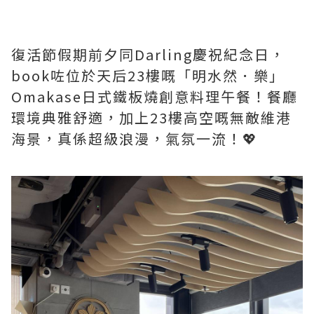
復活節假期前夕同Darling慶祝紀念日，
book咗位於天后23樓嘅「明水然．樂」
Omakase日式鐵板燒創意料理午餐！餐廳
環境典雅舒適，加上23樓高空嘅無敵維港
海景，真係超級浪漫，氣氛一流！💖