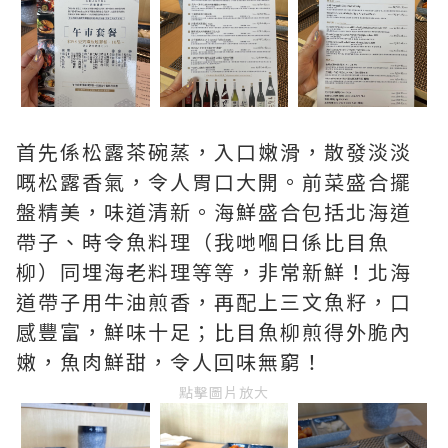
首先係松露茶碗蒸，入口嫩滑，散發淡淡
嘅松露香氣，令人胃口大開。前菜盛合擺
盤精美，味道清新。海鮮盛合包括北海道
帶子、時令魚料理（我哋嗰日係比目魚
柳）同埋海老料理等等，非常新鮮！北海
道帶子用牛油煎香，再配上三文魚籽，口
感豐富，鮮味十足；比目魚柳煎得外脆內
嫩，魚肉鮮甜，令人回味無窮！
點擊圖片放大