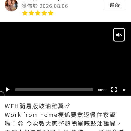
追蹤
發佈於 2026.08.06
Video
Player
HD
SD
00:00
HD
WFH簡易版豉油雞翼🍗
Work from home梗係要煮返餐住家飯
啦！😌 今次教大家整超簡單嘅豉油雞翼，