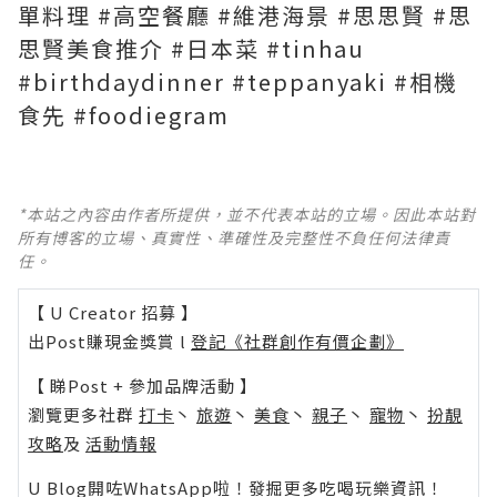
單料理 #高空餐廳 #維港海景 #思思賢 #思
思賢美食推介 #日本菜 #tinhau
#birthdaydinner #teppanyaki #相機
食先 #foodiegram
*本站之內容由作者所提供，並不代表本站的立場。因此本站對
所有博客的立場、真實性、準確性及完整性不負任何法律責
任。
【 U Creator 招募 】
出Post賺現金獎賞 l
登記《社群創作有價企劃》
【 睇Post + 參加品牌活動 】
瀏覽更多社群
打卡
丶
旅遊
丶
美食
丶
親子
丶
寵物
丶
扮靚
攻略
及
活動情報
U Blog開咗WhatsApp啦！發掘更多吃喝玩樂資訊！