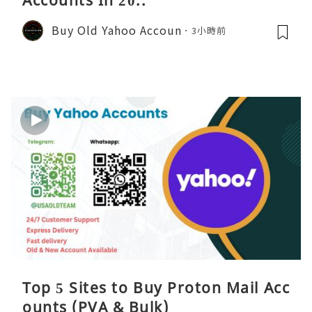
Buy Old Yahoo Accoun
3小時前
Top 5 Sites to Buy Proton Mail Acc
ounts (PVA & Bulk)