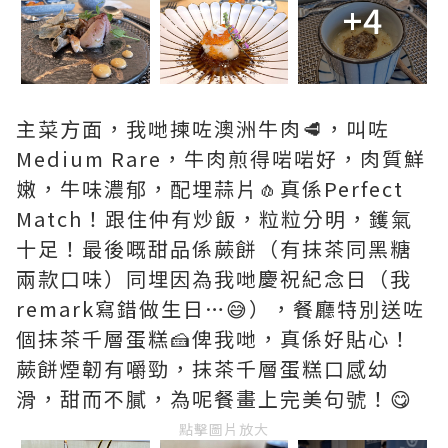
+4
主菜方面，我哋揀咗澳洲牛肉🥩，叫咗
Medium Rare，牛肉煎得啱啱好，肉質鮮
嫩，牛味濃郁，配埋蒜片🧄真係Perfect
Match！跟住仲有炒飯，粒粒分明，鑊氣
十足！最後嘅甜品係蕨餅（有抹茶同黑糖
兩款口味）同埋因為我哋慶祝紀念日（我
remark寫錯做生日…😅），餐廳特別送咗
個抹茶千層蛋糕🍰俾我哋，真係好貼心！
蕨餅煙韌有嚼勁，抹茶千層蛋糕口感幼
滑，甜而不膩，為呢餐畫上完美句號！😋
點擊圖片放大