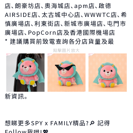
店､朗豪坊店､奧海城店､apm店､啟德
AIRSIDE店､太古城中心店､WWWTC店､希
慎廣場店､利東街店､新城市廣場店､屯門市
廣場店､PopCorn店及香港國際機場店
* 建議購買前致電查詢各分店貨量及最
點擊圖片放大
新資訊｡
想睇更多SPY x FAMILY精品?🔎 記得
Follow我哋!💖