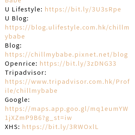
U Lifestyle:
https://bit.ly/3U3sRpe
U Blog:
https://blog.ulifestyle.com.hk/chillm
ybabe
Blog:
https://chillmybabe.pixnet.net/blog
Openrice:
https://bit.ly/3zDNG33
Tripadvisor:
https://www.tripadvisor.com.hk/Prof
ile/chillmybabe
Google:
https://maps.app.goo.gl/mq1eumYW
1jXZmP9B6?g_st=iw
XHS:
https://bit.ly/3RWOxlL