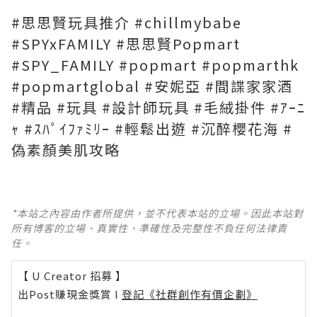
#思思賢玩具推介 #chillmybabe
#SPYxFAMILY #思思賢Popmart
#SPY_FAMILY #popmart #popmarthk
#popmartglobal #安妮亞 #間諜家家酒
#精品 #玩具 #設計師玩具 #毛絨掛件 #ｱｰﾆ
ｬ #ｽﾊﾟｲﾌｧﾐﾘｰ #輕鬆出遊 #沉醉櫻花海 #
偽素顏美肌攻略
*本站之內容由作者所提供，並不代表本站的立場。因此本站對
所有博客的立場、真實性、準確性及完整性不負任何法律責
任。
【 U Creator 招募 】
出Post賺現金獎賞 l
登記《社群創作有價企劃》