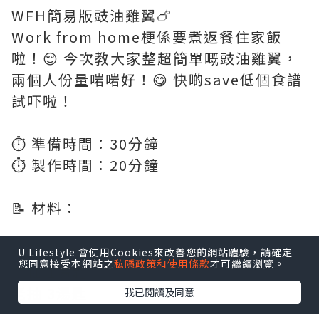
WFH簡易版豉油雞翼🍗
Work from home梗係要煮返餐住家飯
啦！😌 今次教大家整超簡單嘅豉油雞翼，
兩個人份量啱啱好！😋 快啲save低個食譜
試吓啦！
⏱️ 準備時間：30分鐘
⏱️ 製作時間：20分鐘
📝 材料：
雞翼 12隻
U Lifestyle 會使用Cookies來改善您的網站體驗，請確定
您同意接受本網站之
私隱政策和使用條款
才可繼續瀏覽。
生抽 1湯匙
老抽 3湯匙
我已閱讀及同意
老薑 6-8片