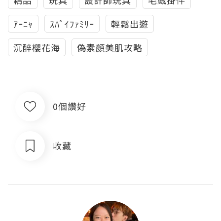
ｱｰﾆｬ
ｽﾊﾟｲﾌｧﾐﾘｰ
輕鬆出遊
沉醉櫻花海
偽素顏美肌攻略
0個讚好
收藏