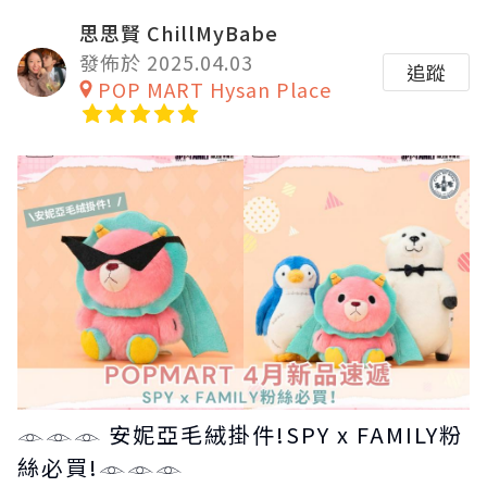
思思賢 ChillMyBabe
發佈於 2025.04.03
追蹤
POP MART Hysan Place
𓁹𓁹𓁹 安妮亞毛絨掛件!SPY x FAMILY粉
絲必買!𓁹𓁹𓁹