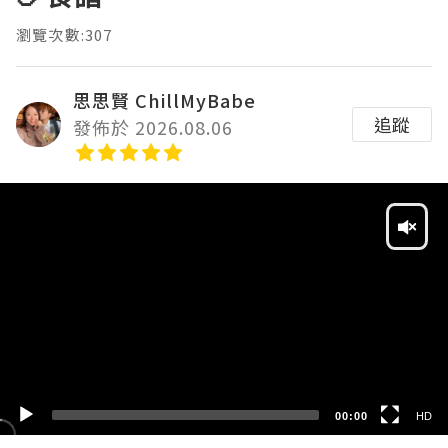
瀏覽次數:307
思思賢 ChillMyBabe
追蹤
發佈於 2026.08.06
Video
Player
HD
SD
00:00
HD