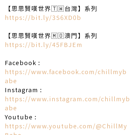
【思思賢嘆世界🇹🇼台灣】系列
https://bit.ly/3S6XD0b
【思思賢嘆世界🇲🇴澳門】系列
https://bit.ly/45FBJEm
Facebook :
https://www.facebook.com/chillmyb
abe​
Instagram :
https://www.instagram.com/chillmyb
abe
Youtube :
https://www.youtube.com/@ChillMy
Babe