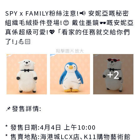
SPY x FAMILY粉絲注意!📢 安妮亞嘅秘密
組織毛絨掛件登場!😍 戴住墨鏡🕶️嘅安妮亞
真係超級可愛!💖 ｢看家的任務就交給你們
了!｣💪🏻
點擊圖片放大
+2
📌發售詳情:
* 發售日期:4月4日 上午10:00
* 售賣地點:海港城LCX店､K11購物藝術館