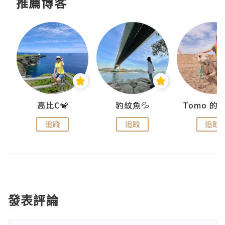
推薦博客
)
高比C🐒
豹紋魚💦
追蹤
追蹤
追蹤
發表評論