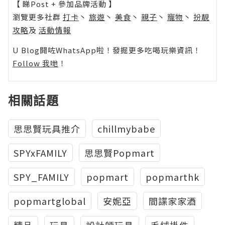
【 睇Post + 參加品牌活動 】
瀏覽更多社群
打卡
丶
旅遊
丶
美食
丶
親子
丶
寵物
丶
扮靚
攻略
及
活動情報
U Blog開咗WhatsApp啦！發掘更多吃喝玩樂資訊！
Follow 我哋
！
相關話題
思思賢玩具推介
chillmybabe
SPYxFAMILY
思思賢Popmart
SPY_FAMILY
popmart
popmarthk
popmartglobal
安妮亞
間諜家家酒
精品
玩具
設計師玩具
毛絨掛件