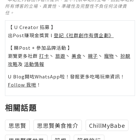
所有博客的立場、真實性、準確性及完整性不負任何法律責
任。
【 U Creator 招募 】
出Post賺現金獎賞 l
登記《社群創作有價企劃》
【 睇Post + 參加品牌活動 】
瀏覽更多社群
打卡
丶
旅遊
丶
美食
丶
親子
丶
寵物
丶
扮靚
攻略
及
活動情報
U Blog開咗WhatsApp啦！發掘更多吃喝玩樂資訊！
Follow 我哋
！
相關話題
思思賢
思思賢美食推介
ChillMyBabe