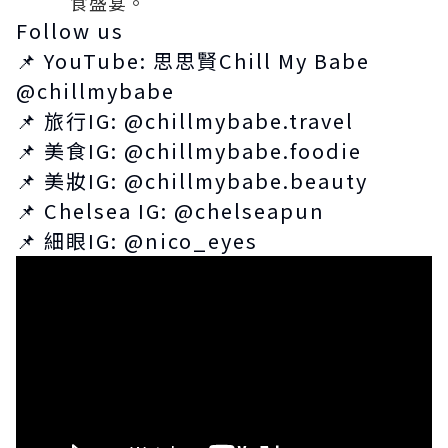
食盛宴。
Follow us
📌 YouTube: 思思賢Chill My Babe
@chillmybabe
📌 旅行IG: @chillmybabe.travel
📌 美食IG: @chillmybabe.foodie
📌 美妝IG: @chillmybabe.beauty
📌 Chelsea IG: @chelseapun
📌 細眼IG: @nico_eyes