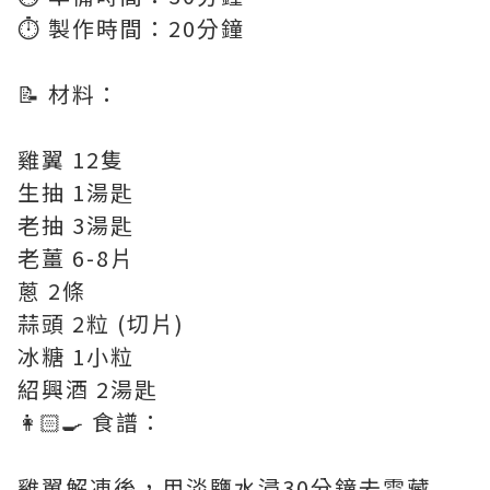
⏱️ 製作時間：20分鐘
📝 材料：
雞翼 12隻
生抽 1湯匙
老抽 3湯匙
老薑 6-8片
蔥 2條
蒜頭 2粒 (切片)
冰糖 1小粒
紹興酒 2湯匙
👩🏻‍🍳 食譜：
雞翼解凍後，用淡鹽水浸30分鐘去雪藏