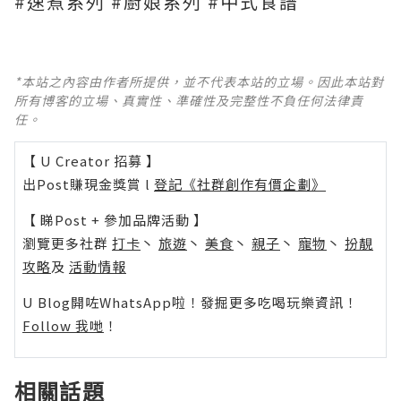
#速煮系列 #廚娘系列 #中式食譜
*本站之內容由作者所提供，並不代表本站的立場。因此本站對
所有博客的立場、真實性、準確性及完整性不負任何法律責
任。
【 U Creator 招募 】
出Post賺現金獎賞 l
登記《社群創作有價企劃》
【 睇Post + 參加品牌活動 】
瀏覽更多社群
打卡
丶
旅遊
丶
美食
丶
親子
丶
寵物
丶
扮靚
攻略
及
活動情報
U Blog開咗WhatsApp啦！發掘更多吃喝玩樂資訊！
Follow 我哋
！
相關話題