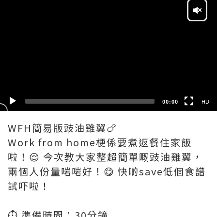
Player
HD
SD
00:00
HD
WFH簡易版豉油雞翼🍗
Work from home梗係要煮返餐住家飯
啦！😌 今次教大家整超簡單嘅豉油雞翼，
兩個人份量啱啱好！😋 快啲save低個食譜
試吓啦！
⏱️ 準備時間：30分鐘