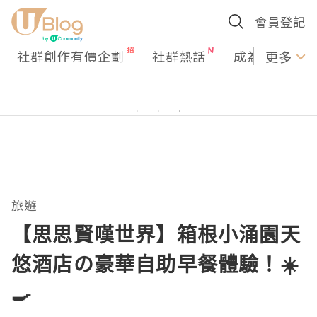
會員登記
社群創作有價企劃
社群熱話
成為U Creato
更多
旅遊
【思思賢嘆世界】箱根小涌園天
悠酒店の豪華自助早餐體驗！☀️
🍳