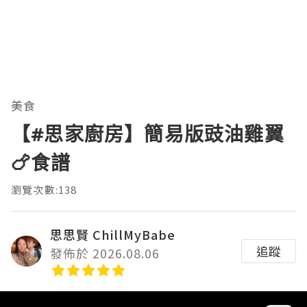
美食
【#思家廚房】簡易版豉油雞翼
🍗食譜
瀏覽次數:138
思思賢 ChillMyBabe
追蹤
發佈於 2026.08.06
Video