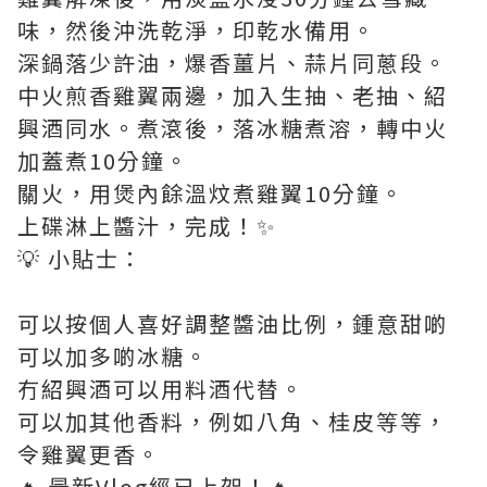
味，然後沖洗乾淨，印乾水備用。
深鍋落少許油，爆香薑片、蒜片同蔥段。
中火煎香雞翼兩邊，加入生抽、老抽、紹
興酒同水。煮滾後，落冰糖煮溶，轉中火
加蓋煮10分鐘。
關火，用煲內餘溫炆煮雞翼10分鐘。
上碟淋上醬汁，完成！✨
💡 小貼士：
可以按個人喜好調整醬油比例，鍾意甜啲
可以加多啲冰糖。
冇紹興酒可以用料酒代替。
可以加其他香料，例如八角、桂皮等等，
令雞翼更香。
🔥 最新Vlog經已上架！🔥