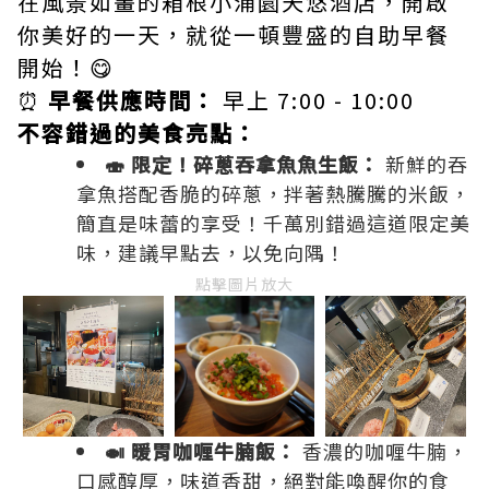
在風景如畫的箱根小涌園天悠酒店，開啟
你美好的一天，就從一頓豐盛的自助早餐
開始！😋
⏰
早餐供應時間：
早上 7:00 - 10:00
不容錯過的美食亮點：
🍣 限定！碎蔥吞拿魚魚生飯：
新鮮的吞
拿魚搭配香脆的碎蔥，拌著熱騰騰的米飯，
簡直是味蕾的享受！千萬別錯過這道限定美
味，建議早點去，以免向隅！
點擊圖片放大
🍛 暖胃咖喱牛腩飯：
香濃的咖喱牛腩，
口感醇厚，味道香甜，絕對能喚醒你的食