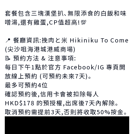
套餐包含三塊漢堡扒､無限添食的白飯和味
噌湯,還有雞蛋,CP值超高!💯
📍 餐廳資訊:挽肉と米 Hikiniku To Come
(尖沙咀海港城港威商場)
📝 預約方法 & 注意事項:
每日下午1點於官方 Facebook/IG 專頁開
放線上預約 (可預約未來7天)｡
最多可預約4位
確認預約後,信用卡會被扣除每人
HKD$178 的預授權,出席後7天內解除｡
取消預約需提前3天,否則將收取50%按金｡