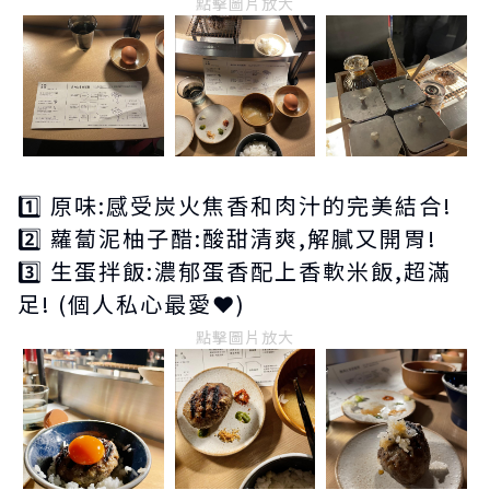
點擊圖片放大
1️⃣ 原味:感受炭火焦香和肉汁的完美結合!
2️⃣ 蘿蔔泥柚子醋:酸甜清爽,解膩又開胃!
3️⃣ 生蛋拌飯:濃郁蛋香配上香軟米飯,超滿
足! (個人私心最愛❤️)
點擊圖片放大