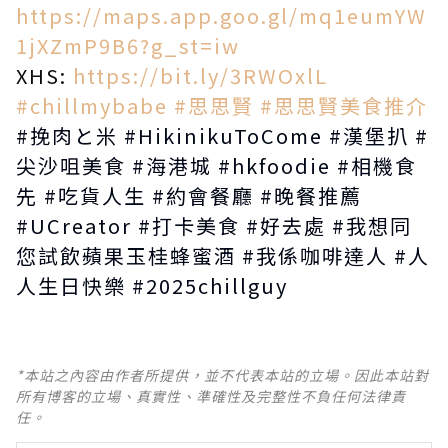
https://maps.app.goo.gl/mq1eumYW
1jXZmP9B6?g_st=iw
XHS:
https://bit.ly/3RWOxlL
#chillmybabe
#思思賢
#思思賢美食推介
#挽肉と米
#HikinikuToCome
#漢堡扒
#
尖沙咀美食
#海港城
#hkfoodie
#相機食
先
#吃貨人生
#約會餐廳
#晚餐推薦
#UCreator
#打卡美食
#好去處
#我想同
您試飲蘋果玉桂蜂蜜酒
#我係咖啡達人
#人
人生日快樂
#2025chillguy
*本站之內容由作者所提供，並不代表本站的立場。因此本站對
所有博客的立場、真實性、準確性及完整性不負任何法律責
任。