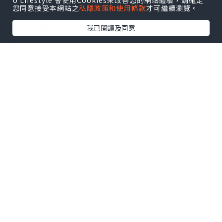
U Lifestyle 會使用Cookies來改善您的網站體驗，請確定
您同意接受本網站之
私隱政策和使用條款
才可繼續瀏覽。
生抽 1湯匙
老抽 3湯匙
我已閱讀及同意
老薑 6-8片
蔥 2條
蒜頭 2粒 (切片)
冰糖 1小粒
紹興酒 2湯匙
👩🏻‍🍳 食譜：
雞翼解凍後，用淡鹽水浸30分鐘去雪藏
味，然後沖洗乾淨，印乾水備用。
深鍋落少許油，爆香薑片、蒜片同蔥段。
中火煎香雞翼兩邊，加入生抽、老抽、紹
興酒同水。煮滾後，落冰糖煮溶，轉中火