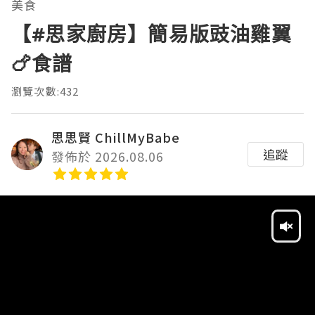
美食
【#思家廚房】簡易版豉油雞翼
🍗食譜
瀏覽次數:432
思思賢 ChillMyBabe
追蹤
發佈於 2026.08.06
Video
Player
HD
SD