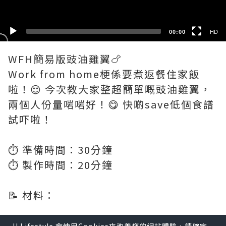
00:00
HD
WFH簡易版豉油雞翼🍗
Work from home梗係要煮返餐住家飯
啦！😌 今次教大家整超簡單嘅豉油雞翼，
兩個人份量啱啱好！😋 快啲save低個食譜
試吓啦！
⏱️ 準備時間：30分鐘
⏱️ 製作時間：20分鐘
📝 材料：
雞翼 12隻