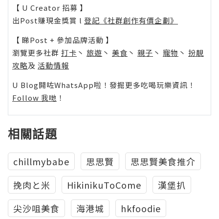
【 U Creator 招募 】
出Post賺現金獎賞 l
登記《社群創作有價企劃》
【 睇Post + 參加品牌活動 】
瀏覽更多社群
打卡
丶
旅遊
丶
美食
丶
親子
丶
寵物
丶
扮靚
攻略
及
活動情報
U Blog開咗WhatsApp啦！發掘更多吃喝玩樂資訊！
Follow 我哋
！
相關話題
chillmybabe
思思賢
思思賢美食推介
挽肉と米
HikinikuToCome
漢堡扒
尖沙咀美食
海港城
hkfoodie