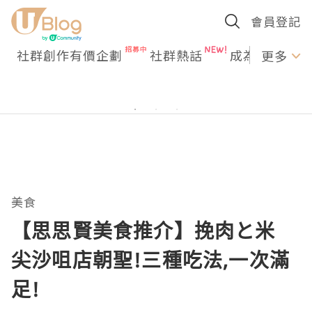
會員登記
社群創作有價企劃
社群熱話
成為U Creato
更多
美食
【思思賢美食推介】挽肉と米
尖沙咀店朝聖!三種吃法,一次滿
足!