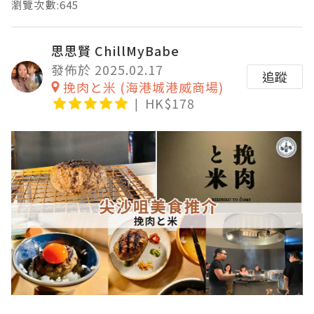
瀏覽次數:645
思思賢 ChillMyBabe
發佈於 2025.02.17
追蹤
挽肉と米 (海港城港威商場)
HK$178