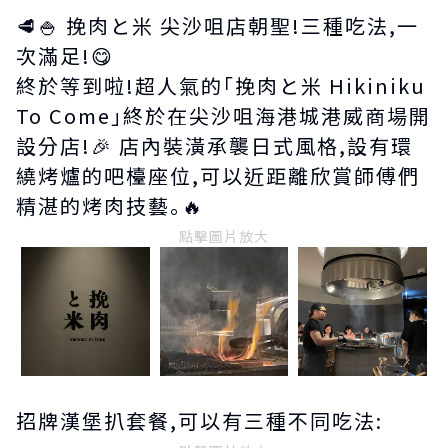
🥩🍚 挽肉と米 尖沙咀店朝聖!三種吃法,一
次滿足!😋
終於等到啦!超人氣的｢挽肉と米 Hikiniku
To Come｣終於在尖沙咀海港城港威商場開
設分店!🎉 店內裝潢承襲日式風格,設有環
繞烤爐的吧檯座位,可以近距離欣賞師傅們
精湛的烤肉技藝｡🔥
點擊圖片放大
招牌漢堡扒套餐,可以有三種不同吃法: