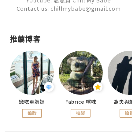
Youtube: 思思賢 Chill My Babe

Contact us: chillmybabe@gmail.com
推薦博客
戀吃車媽媽
Fabrice 嚐味
窩夫與蝦
追蹤
追蹤
追蹤