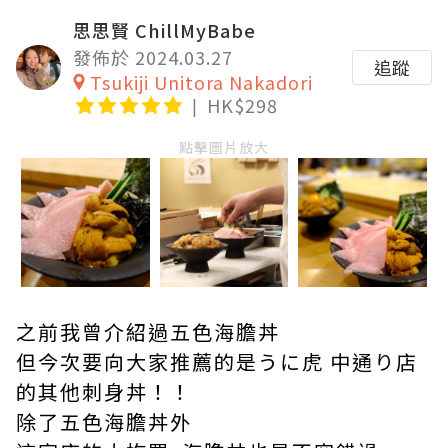
思思賢 ChillMyBabe
發佈於 2024.03.27
追蹤
Tsukiji Unitora Nakadori
HK$298
點擊圖片放大
之前我曾介紹過五色海膽丼
但今次要向大家推薦的是うに虎 中通り店
的其他刺身丼！！
除了五色海膽丼外