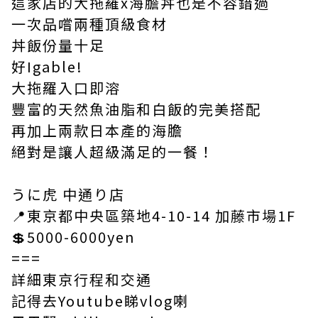
這家店的大拖羅x海膽丼也是不容錯過
一次品嚐兩種頂級食材
丼飯份量十足
好Igable!
大拖羅入口即溶
豐富的天然魚油脂和白飯的完美搭配
再加上兩款日本產的海膽
絕對是讓人超級滿足的一餐！
うに虎 中通り店
📍東京都中央區築地4-10-14 加藤市場1F
💲5000-6000yen
===
詳細東京行程和交通
記得去Youtube睇vlog喇