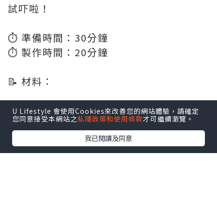
試吓啦！
⏱️ 準備時間：30分鐘
⏱️ 製作時間：20分鐘
📝 材料：
雞翼 12隻
U Lifestyle 會使用Cookies來改善您的網站體驗，請確定
您同意接受本網站之
私隱政策和使用條款
才可繼續瀏覽。
生抽 1湯匙
老抽 3湯匙
我已閱讀及同意
老薑 6-8片
蔥 2條
蒜頭 2粒 (切片)
冰糖 1小粒
紹興酒 2湯匙