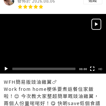
追蹤
發佈於 2026.08.06
Video
Player
HD
SD
00:00
HD
WFH簡易版豉油雞翼🍗
Work from home梗係要煮返餐住家飯
啦！😌 今次教大家整超簡單嘅豉油雞翼，
兩個人份量啱啱好！😋 快啲save低個食譜