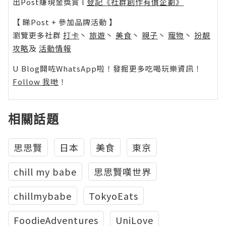
出Post賺現金獎賞 l
登記《社群創作有價企劃》
【 睇Post + 參加品牌活動 】
瀏覽更多社群
打卡
丶
旅遊
丶
美食
丶
親子
丶
寵物
丶
扮靚
攻略
及
活動情報
U Blog開咗WhatsApp啦！發掘更多吃喝玩樂資訊！
Follow 我哋
！
相關話題
思思賢
日本
美食
東京
chill my babe
思思賢嘆世界
chillmybabe
TokyoEats
FoodieAdventures
UniLove