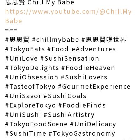
思思賢 Chill My Babe
https://www.youtube.com/@ChillMy
Babe
===
#思思賢 #chillmybabe #思思賢嘆世界
#TokyoEats #FoodieAdventures
#UniLove #SushiSensation
#TokyoDelights #FoodieHeaven
#UniObsession #SushiLovers
#TasteofTokyo #GourmetExperience
#UniSavor #SushiGoals
#ExploreTokyo #FoodieFinds
#UniSushi #SushiArtistry
#TokyoFoodScene #UniDelicacy
#SushiTime #TokyoGastronomy