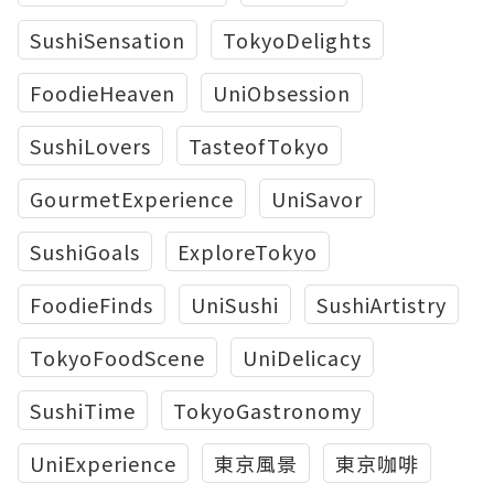
SushiSensation
TokyoDelights
FoodieHeaven
UniObsession
SushiLovers
TasteofTokyo
GourmetExperience
UniSavor
SushiGoals
ExploreTokyo
FoodieFinds
UniSushi
SushiArtistry
TokyoFoodScene
UniDelicacy
SushiTime
TokyoGastronomy
UniExperience
東京風景
東京咖啡