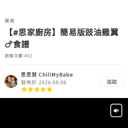
美食
【#思家廚房】簡易版豉油雞翼
🍗食譜
瀏覽次數:432
思思賢 ChillMyBabe
追蹤
發佈於 2026.08.06
Video
Player