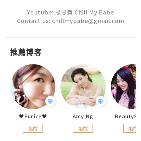
Youtube: 思思賢 Chill My Babe

Contact us: chillmybabe@gmail.com
推薦博客
h 夏沫
♥Eunice♥
Amy Ng
追蹤
追蹤
追蹤