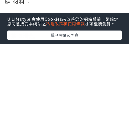
📝 材料：
雞翼 12隻
U Lifestyle 會使用Cookies來改善您的網站體驗，請確定
您同意接受本網站之
私隱政策和使用條款
才可繼續瀏覽。
生抽 1湯匙
老抽 3湯匙
我已閱讀及同意
老薑 6-8片
蔥 2條
蒜頭 2粒 (切片)
冰糖 1小粒
紹興酒 2湯匙
👩🏻‍🍳 食譜：
雞翼解凍後，用淡鹽水浸30分鐘去雪藏
味，然後沖洗乾淨，印乾水備用。
深鍋落少許油，爆香薑片、蒜片同蔥段。