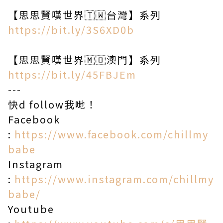
【思思賢嘆世界🇹🇼台灣】系列
https://bit.ly/3S6XD0b
【思思賢嘆世界🇲🇴澳門】系列
https://bit.ly/45FBJEm
---
快d follow我哋！
Facebook
:
https://www.facebook.com/chillmy
babe​
Instagram
:
https://www.instagram.com/chillmy
babe/​
Youtube