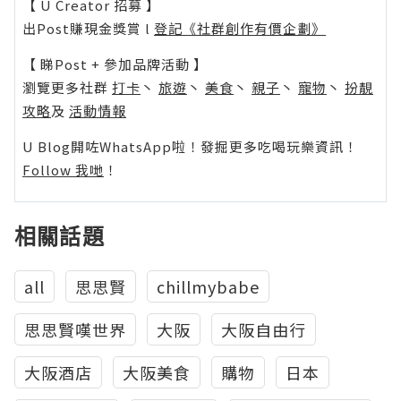
【 U Creator 招募 】
出Post賺現金獎賞 l
登記《社群創作有價企劃》
【 睇Post + 參加品牌活動 】
瀏覽更多社群
打卡
丶
旅遊
丶
美食
丶
親子
丶
寵物
丶
扮靚
攻略
及
活動情報
U Blog開咗WhatsApp啦！發掘更多吃喝玩樂資訊！
Follow 我哋
！
相關話題
all
思思賢
chillmybabe
思思賢嘆世界
大阪
大阪自由行
大阪酒店
大阪美食
購物
日本