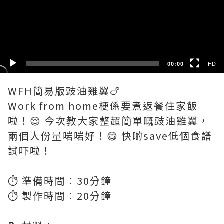
HD
SD
00:00
HD
WFH簡易版豉油雞翼🍗
Work from home梗係要煮返餐住家飯
啦！😌 今次教大家整超簡單嘅豉油雞翼，
兩個人份量啱啱好！😋 快啲save低個食譜
試吓啦！
⏱️ 準備時間：30分鐘
⏱️ 製作時間：20分鐘