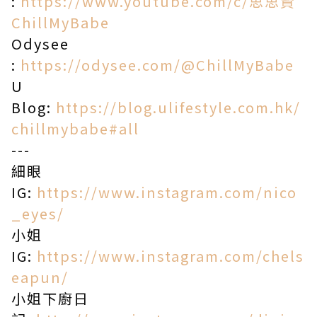
:
https://www.youtube.com/c/思思賢
ChillMyBabe
Odysee
:
https://odysee.com/@ChillMyBabe
U
Blog:
https://blog.ulifestyle.com.hk/
chillmybabe#all
---
細眼
IG:
https://www.instagram.com/nico
_eyes/
小姐
IG:
https://www.instagram.com/chels
eapun/
小姐下廚日