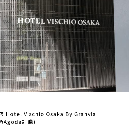
l Vischio Osaka By Granvia
過Agoda訂購)