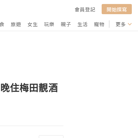
會員登記
開始撰寫
食
旅遊
女生
玩樂
親子
生活
寵物
行山
更多
打卡
5晚住梅田靚酒