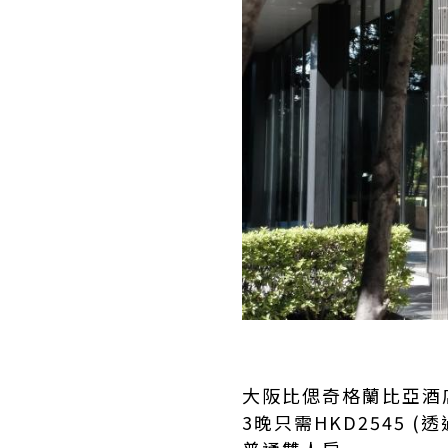
大阪比偲奇格蘭比亞酒店 Hote
3晚只需HKD2545 (透