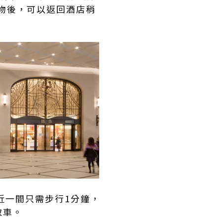
瘋狂購物後，可以返回酒店稍
近一間只需步行1分鐘，
取車。