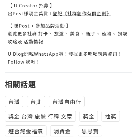
【 U Creator 招募 】
出Post賺現金獎賞 l
登記《社群創作有價企劃》
【 睇Post + 參加品牌活動 】
瀏覽更多社群
打卡
丶
旅遊
丶
美食
丶
親子
丶
寵物
丶
扮靚
攻略
及
活動情報
U Blog開咗WhatsApp啦！發掘更多吃喝玩樂資訊！
Follow 我哋
！
相關話題
台灣
台北
台灣自由行
獎金 台灣 旅遊 行程 文章
獎金
抽獎
遊台灣金福氣
消費金
思思賢