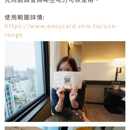
使用範圍詳情:
https://www.easycard.com.tw/use-
range