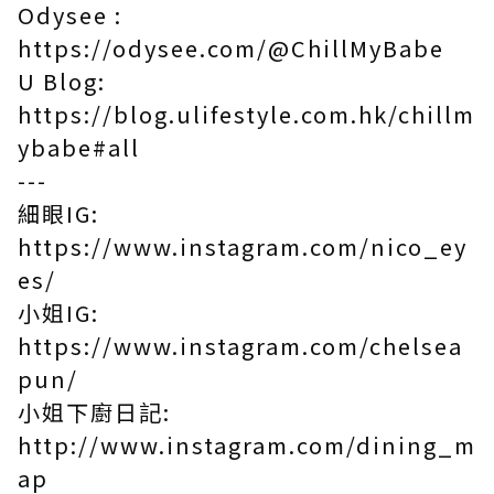
Odysee :
https://odysee.com/@ChillMyBabe
U Blog:
https://blog.ulifestyle.com.hk/chillm
ybabe#all
---
細眼IG:
https://www.instagram.com/nico_ey
es/
小姐IG:
https://www.instagram.com/chelsea
pun/
小姐下廚日記:
http://www.instagram.com/dining_m
ap