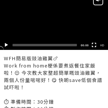
HD
SD
00:00
HD
WFH簡易版豉油雞翼🍗
Work from home梗係要煮返餐住家飯
啦！😌 今次教大家整超簡單嘅豉油雞翼，
兩個人份量啱啱好！😋 快啲save低個食譜
試吓啦！
⏱️ 準備時間：30分鐘