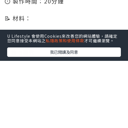
⏱️ 製作時間：20分鐘
📝 材料：
雞翼 12隻
U Lifestyle 會使用Cookies來改善您的網站體驗，請確定
您同意接受本網站之
私隱政策和使用條款
才可繼續瀏覽。
生抽 1湯匙
老抽 3湯匙
我已閱讀及同意
老薑 6-8片
蔥 2條
蒜頭 2粒 (切片)
冰糖 1小粒
紹興酒 2湯匙
👩🏻‍🍳 食譜：
雞翼解凍後，用淡鹽水浸30分鐘去雪藏