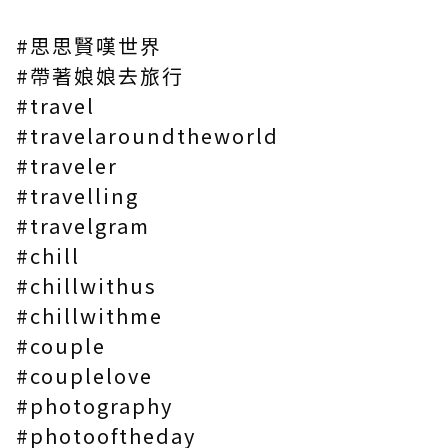
#思思賢嘆世界
#帶著娘娘去旅行
#travel
#travelaroundtheworld
#traveler
#travelling
#travelgram
#chill
#chillwithus
#chillwithme
#couple
#couplelove
#photography
#photooftheday