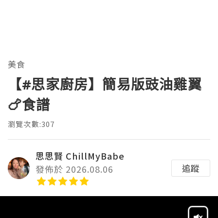
美食
【#思家廚房】簡易版豉油雞翼
🍗食譜
瀏覽次數:307
思思賢 ChillMyBabe
追蹤
發佈於 2026.08.06
Video
Player