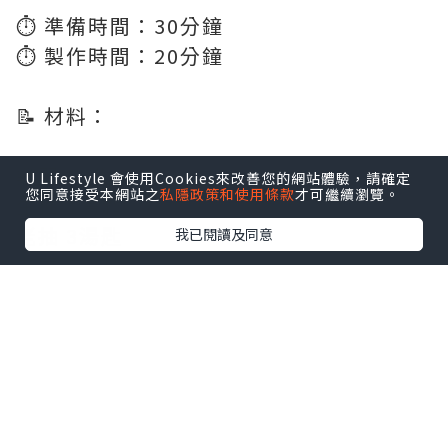
⏱️ 準備時間：30分鐘
⏱️ 製作時間：20分鐘
📝 材料：
雞翼 12隻
U Lifestyle 會使用Cookies來改善您的網站體驗，請確定
您同意接受本網站之
私隱政策和使用條款
才可繼續瀏覽。
生抽 1湯匙
老抽 3湯匙
我已閱讀及同意
老薑 6-8片
蔥 2條
蒜頭 2粒 (切片)
冰糖 1小粒
紹興酒 2湯匙
👩🏻‍🍳 食譜：