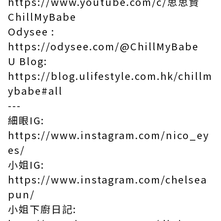
https://www.youtube.com/c/思思賢
ChillMyBabe
Odysee :
https://odysee.com/@ChillMyBabe
U Blog:
https://blog.ulifestyle.com.hk/chillm
ybabe#all
---
細眼IG:
https://www.instagram.com/nico_ey
es/
小姐IG:
https://www.instagram.com/chelsea
pun/
小姐下廚日記: