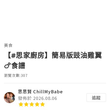
美食
【#思家廚房】簡易版豉油雞翼
🍗食譜
瀏覽次數:307
思思賢 ChillMyBabe
追蹤
發佈於 2026.08.06