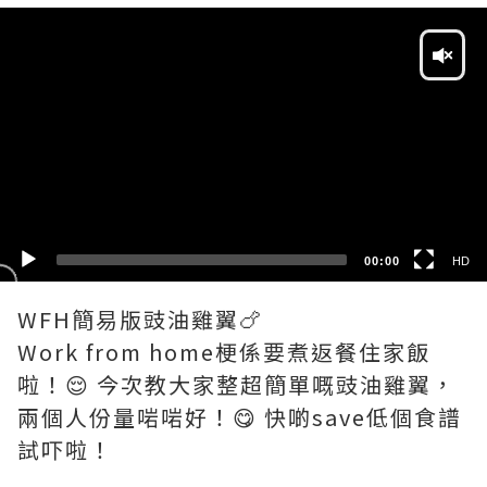
Video
Player
HD
SD
00:00
HD
WFH簡易版豉油雞翼🍗
Work from home梗係要煮返餐住家飯
啦！😌 今次教大家整超簡單嘅豉油雞翼，
兩個人份量啱啱好！😋 快啲save低個食譜
試吓啦！