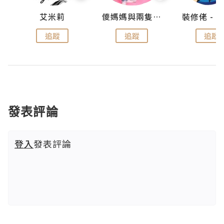
點滴
艾米莉
儍媽媽與兩隻小魔怪之家
追蹤
追蹤
追蹤
發表評論
登入
發表評論