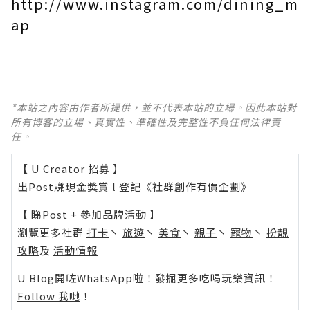
http://www.instagram.com/dining_m
ap
*本站之內容由作者所提供，並不代表本站的立場。因此本站對
所有博客的立場、真實性、準確性及完整性不負任何法律責
任。
【 U Creator 招募 】
出Post賺現金獎賞 l
登記《社群創作有價企劃》
【 睇Post + 參加品牌活動 】
瀏覽更多社群
打卡
丶
旅遊
丶
美食
丶
親子
丶
寵物
丶
扮靚
攻略
及
活動情報
U Blog開咗WhatsApp啦！發掘更多吃喝玩樂資訊！
Follow 我哋
！