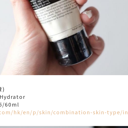
)
 Hydrator
/60ml
com/hk/en/p/skin/combination-skin-type/in