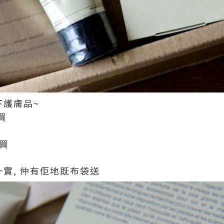
下護膚品~
買
e買
實一實, 仲有佢地既布袋送