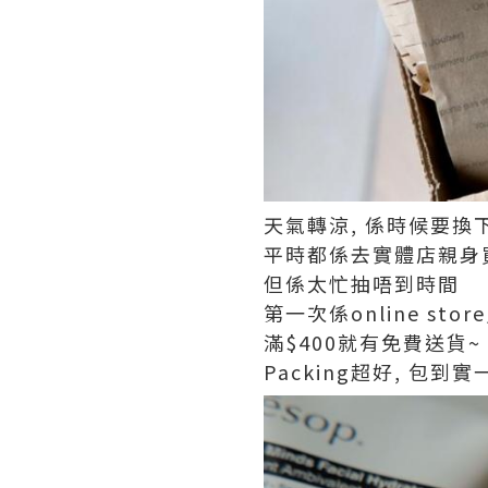
天氣轉涼, 係時候要換
平時都係去實體店親身
但係太忙抽唔到時間
第一次係online stor
滿$400就有免費送貨~
Packing超好, 包到