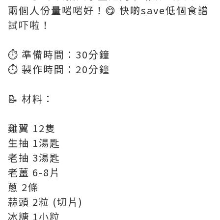
兩個人份量啱啱好！😋 快啲save低個食譜
試吓啦！
⏱️ 準備時間：30分鐘
⏱️ 製作時間：20分鐘
📝 材料：
雞翼 12隻
生抽 1湯匙
老抽 3湯匙
老薑 6-8片
蔥 2條
蒜頭 2粒 (切片)
冰糖 1小粒