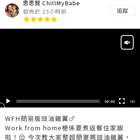
思思賢 ChillMyBabe
追蹤
發佈於 23小時前
Video
Player
HD
SD
00:00
HD
WFH簡易版豉油雞翼🍗
Work from home梗係要煮返餐住家飯
啦！😌 今次教大家整超簡單嘅豉油雞翼，