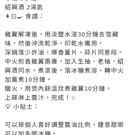
紹興酒 2湯匙
👩🏻‍🍳 食譜：
雞翼解凍後，用淡鹽水浸30分鐘去雪藏
味，然後沖洗乾淨，印乾水備用。
深鍋落少許油，爆香薑片、蒜片同蔥段。
中火煎香雞翼兩邊，加入生抽、老抽、紹
興酒同水。煮滾後，落冰糖煮溶，轉中火
加蓋煮10分鐘。
關火，用煲內餘溫炆煮雞翼10分鐘。
上碟淋上醬汁，完成！✨
💡 小貼士：
可以按個人喜好調整醬油比例，鍾意甜啲
可以加多啲冰糖。