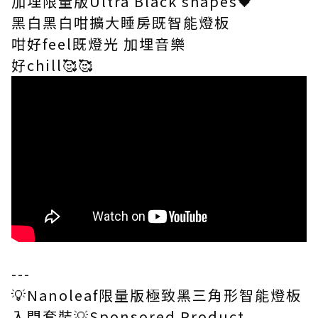
加埋限量版Ultra Black shapes🖤
黑白黑白咁擴大睡房既智能燈板
咁好feel既燈光 加埋音樂
好chill🥰🥰
---
💡Nanoleaf限量版極致黑三角形智能燈板
入門套裝💡Sponsored Product