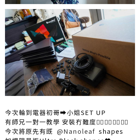
今次輪到電器初哥➡️小姐SET UP
有師兄一對一教學 安裝冇難度👍🏻👍🏻👍🏻👍🏻
今次將原先有既
@Nanoleaf
shapes