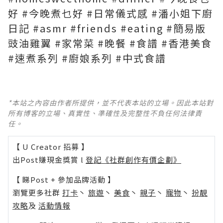
好 #今晚煮乜好 #日常儀式感 #潘小姐下廚
日記 #asmr #friends #eating #簡易版
豉油雞翼 #家常菜 #晚餐 #食譜 #香港美食
#速煮系列 #廚娘系列 #中式食譜
*本站之內容由作者所提供，並不代表本站的立場。因此本站對
所有博客的立場、真實性、準確性及完整性不負任何法律責
任。
【 U Creator 招募 】
出Post賺現金獎賞 l
登記《社群創作有價企劃》
【 睇Post + 參加品牌活動 】
瀏覽更多社群
打卡
丶
旅遊
丶
美食
丶
親子
丶
寵物
丶
扮靚
攻略
及
活動情報