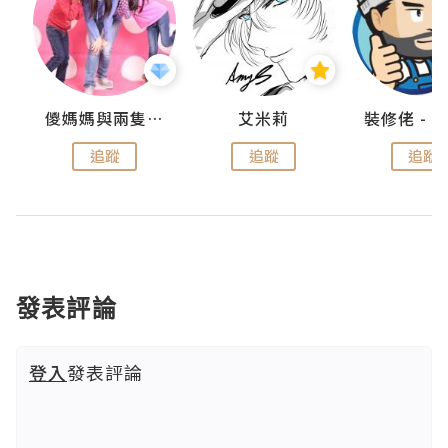
點滴
儍媽媽與兩隻小魔怪之家
艾米莉
追蹤
追蹤
追蹤
發表評論
登入
發表評論