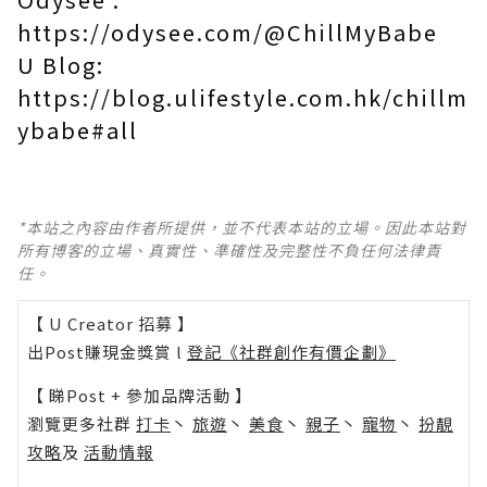
https://odysee.com/@ChillMyBabe
U Blog:
https://blog.ulifestyle.com.hk/chillm
ybabe#all
*本站之內容由作者所提供，並不代表本站的立場。因此本站對
所有博客的立場、真實性、準確性及完整性不負任何法律責
任。
【 U Creator 招募 】
出Post賺現金獎賞 l
登記《社群創作有價企劃》
【 睇Post + 參加品牌活動 】
瀏覽更多社群
打卡
丶
旅遊
丶
美食
丶
親子
丶
寵物
丶
扮靚
攻略
及
活動情報