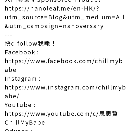
https://nanoleaf.me/en-HK/?
utm_source=Blog&utm_medium=All
&utm_campaign=nanoversary
---
快d follow我哋！
Facebook :
https://www.facebook.com/chillmyb
abe​
Instagram :
https://www.instagram.com/chillmyb
abe/​
Youtube :
https://www.youtube.com/c/思思賢
ChillMyBabe
Odysee :