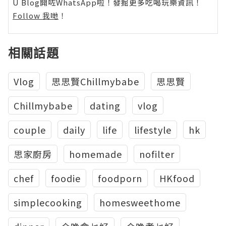
U Blog開咗WhatsApp啦！發掘更多吃喝玩樂資訊！
Follow 我哋
！
相關話題
Vlog
思思賢Chillmybabe
思思賢
Chillmybabe
dating
vlog
couple
daily
life
lifestyle
hk
思家廚房
homemade
nofilter
chef
foodie
foodporn
HKfood
simplecooking
homesweethome