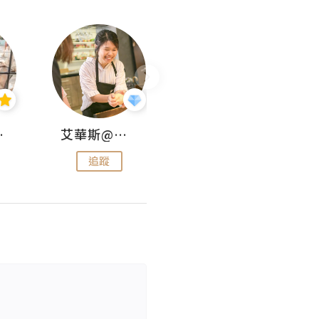
jojo
艾華斯@鄭大小姐工房
KEEP MY FAITH
追蹤
追蹤