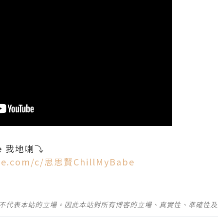
be 我地喇⤵️
be.com/c/思思賢ChillMyBabe
並不代表本站的立場。因此本站對所有博客的立場、真實性、準確性