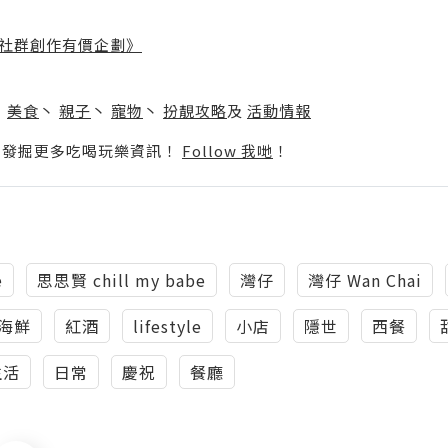
社群創作有價企劃》
】
丶
美食
丶
親子
丶
寵物
丶
扮靚攻略
及
活動情報
p啦！發掘更多吃喝玩樂資訊！
Follow 我哋
！
e
思思賢 chill my babe
灣仔
灣仔 Wan Chai
海鮮
紅酒
lifestyle
小店
隱世
西餐
生活
日常
慶祝
餐廳