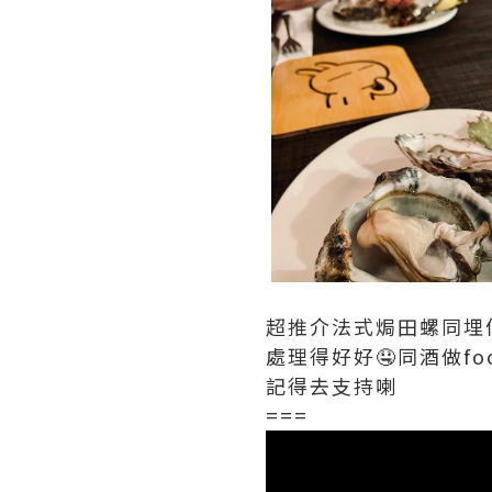
超推介法式焗田螺同埋
處理得好好🤤同酒做food 
記得去支持喇
===