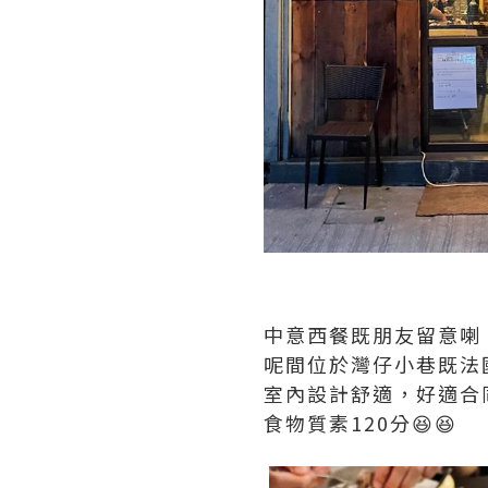
中意西餐既朋友留意喇
呢間位於灣仔小巷既法國
室內設計舒適，好適合
食物質素120分😆😆