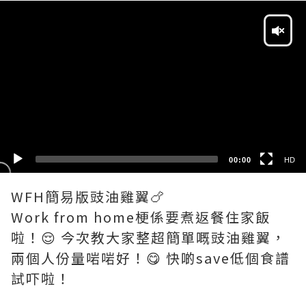
Video
Player
HD
SD
00:00
HD
WFH簡易版豉油雞翼🍗
Work from home梗係要煮返餐住家飯
啦！😌 今次教大家整超簡單嘅豉油雞翼，
兩個人份量啱啱好！😋 快啲save低個食譜
試吓啦！