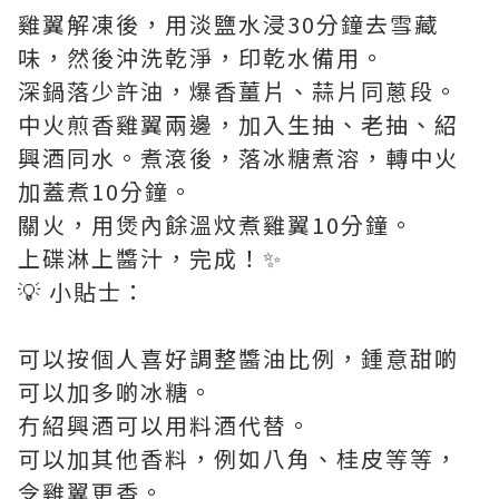
雞翼解凍後，用淡鹽水浸30分鐘去雪藏
味，然後沖洗乾淨，印乾水備用。
深鍋落少許油，爆香薑片、蒜片同蔥段。
中火煎香雞翼兩邊，加入生抽、老抽、紹
興酒同水。煮滾後，落冰糖煮溶，轉中火
加蓋煮10分鐘。
關火，用煲內餘溫炆煮雞翼10分鐘。
上碟淋上醬汁，完成！✨
💡 小貼士：
可以按個人喜好調整醬油比例，鍾意甜啲
可以加多啲冰糖。
冇紹興酒可以用料酒代替。
可以加其他香料，例如八角、桂皮等等，
令雞翼更香。