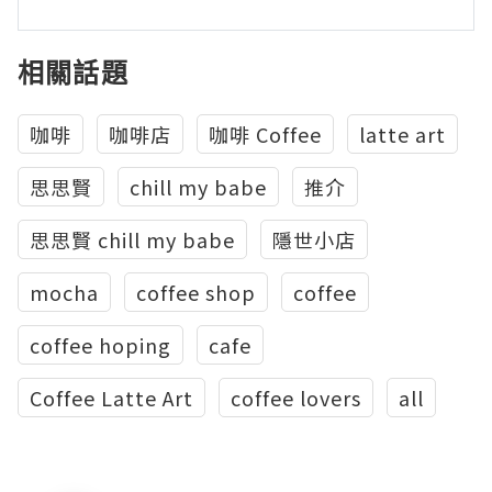
相關話題
咖啡
咖啡店
咖啡 Coffee
latte art
思思賢
chill my babe
推介
思思賢 chill my babe
隱世小店
mocha
coffee shop
coffee
coffee hoping
cafe
Coffee Latte Art
coffee lovers
all