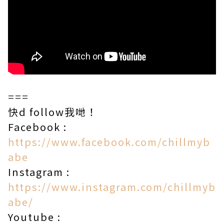
===
快d follow我哋！
Facebook :
https://www.facebook.com/chillmyb
abe​
Instagram :
https://www.instagram.com/chillmyb
abe/​
Youtube :