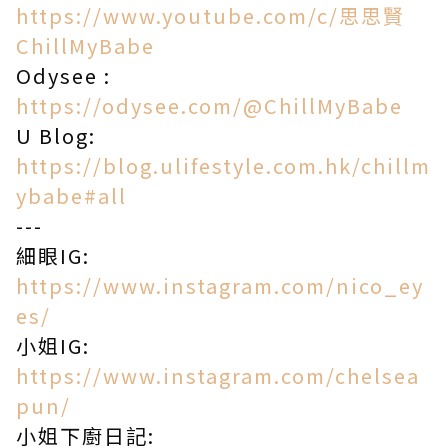
https://www.youtube.com/c/思思賢
ChillMyBabe
Odysee :
https://odysee.com/@ChillMyBabe
U Blog:
https://blog.ulifestyle.com.hk/chillm
ybabe#all
---
細眼IG:
https://www.instagram.com/nico_ey
es/
小姐IG:
https://www.instagram.com/chelsea
pun/
小姐下廚日記: