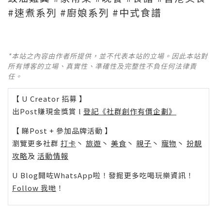
#速煮系列 #廚娘系列 #中式食譜
*本站之內容由作者所提供，並不代表本站的立場。因此本站對
所有博客的立場、真實性、準確性及完整性不負任何法律責
任。
【 U Creator 招募 】
出Post賺現金獎賞 l
登記《社群創作有價企劃》
【 睇Post + 參加品牌活動 】
瀏覽更多社群
打卡
丶
旅遊
丶
美食
丶
親子
丶
寵物
丶
扮靚
攻略
及
活動情報
U Blog開咗WhatsApp啦！發掘更多吃喝玩樂資訊！
Follow 我哋
！