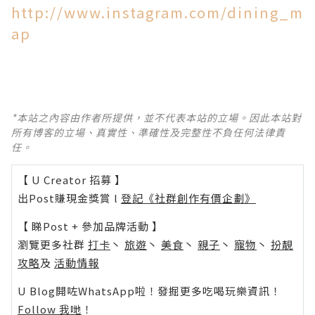
http://www.instagram.com/dining_m
ap
*本站之內容由作者所提供，並不代表本站的立場。因此本站對
所有博客的立場、真實性、準確性及完整性不負任何法律責
任。
【 U Creator 招募 】
出Post賺現金獎賞 l
登記《社群創作有價企劃》
【 睇Post + 參加品牌活動 】
瀏覽更多社群
打卡
丶
旅遊
丶
美食
丶
親子
丶
寵物
丶
扮靚
攻略
及
活動情報
U Blog開咗WhatsApp啦！發掘更多吃喝玩樂資訊！
Follow 我哋
！