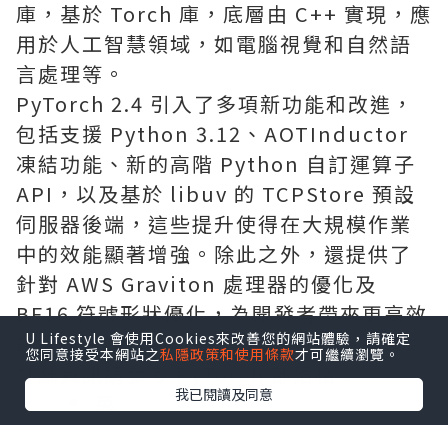
庫，基於 Torch 庫，底層由 C++ 實現，應
用於人工智慧領域，如電腦視覺和自然語
言處理等。
PyTorch 2.4 引入了多項新功能和改進，
包括支援 Python 3.12、AOTInductor
凍結功能、新的高階 Python 自訂運算子
API，以及基於 libuv 的 TCPStore 預設
伺服器後端，這些提升使得在大規模作業
中的效能顯著增強。除此之外，還提供了
針對 AWS Graviton 處理器的優化及
BF16 符號形狀優化，為開發者帶來更高效
U Lifestyle 會使用Cookies來改善您的網站體驗，請確定
的機器學習框架體驗。
您同意接受本網站之
私隱政策和使用條款
才可繼續瀏覽。
詳細資訊請參考 PyTorch 部落格：
我已閱讀及同意
英
文
https://pytorch.org/blog/pytorch2-