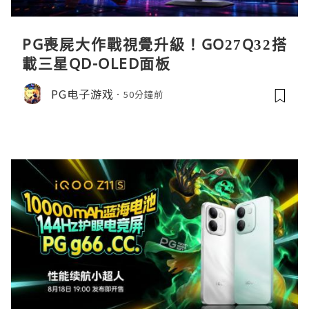
PG喪屍大作戰視覺升級！GO27Q32搭
載三星QD-OLED面板
PG电子游戏
50分鐘前