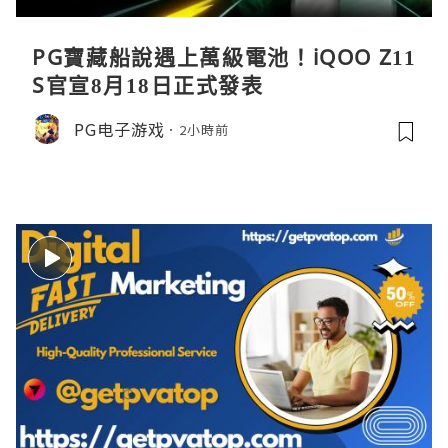
PG寶藏船說遇上萬級電池！iQOO Z11
S官宣8月18日正式發表
PG电子游戏
2小時前