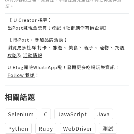
任。
【 U Creator 招募 】
出Post賺現金獎賞 l
登記《社群創作有價企劃》
【 睇Post + 參加品牌活動 】
瀏覽更多社群
打卡
丶
旅遊
丶
美食
丶
親子
丶
寵物
丶
扮靚
攻略
及
活動情報
U Blog開咗WhatsApp啦！發掘更多吃喝玩樂資訊！
Follow 我哋
！
相關話題
Selenium
C
JavaScript
Java
Python
Ruby
WebDriver
測試