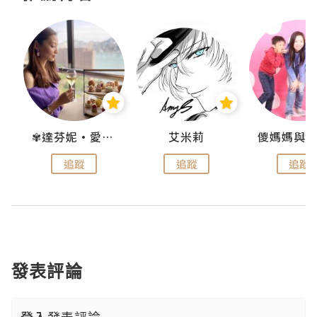
點滴
✾達芬妮•愛孩子•愛生活✾
艾米莉
追蹤
追蹤
追蹤
發表評論
登入
發表評論