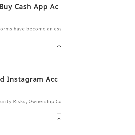
 Buy Cash App Ac
tforms have become an ess
anagement. People now us
send money, receive pay
ld Instagram Acc
urity Risks, Ownership Co
plete Guide 2026) 🌐⚡️🔥✨
 ⚡️📱💬🚀 Telegram: @g
ame: