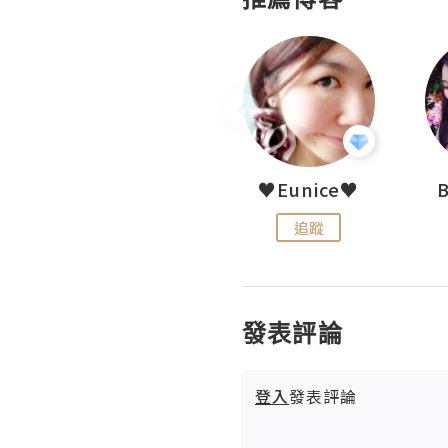
LoveCath 夏沫
♥Eunice♥
追蹤
追蹤
發表評論
登入
發表評論