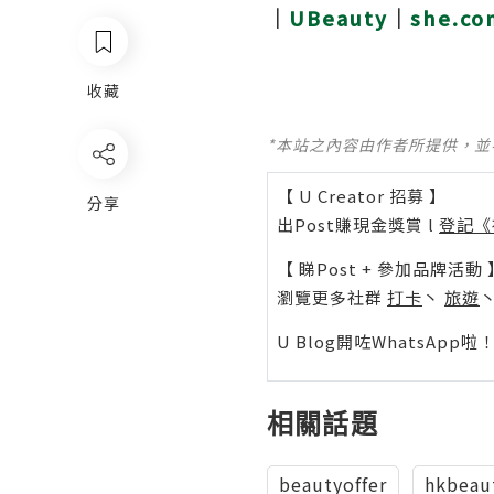
｜
UBeauty
｜
she.co
收藏
*本站之內容由作者所提供，
【 U Creator 招募 】
分享
出Post賺現金獎賞 l
登記《
【 睇Post + 參加品牌活動 
瀏覽更多社群
打卡
丶
旅遊
U Blog開咗WhatsAp
相關話題
beautyoffer
hkbeau