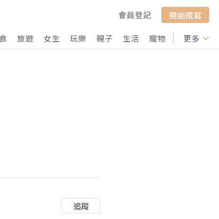
會員登記
開始撰寫
食
旅遊
女生
玩樂
親子
生活
寵物
行山
更多
打卡
追蹤