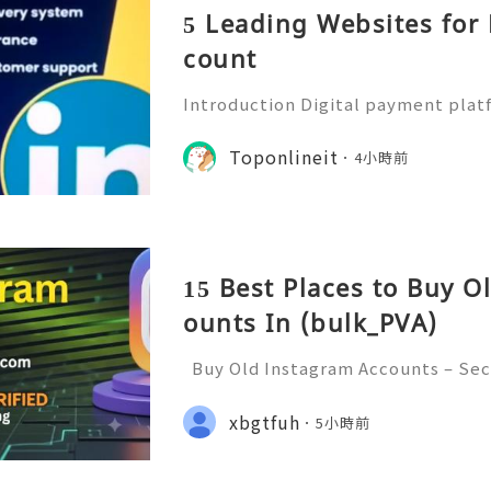
5 Leading Websites for
count
Introduction Digital payment pla
ential part of modern financial m
e mobile payment applications to 
Toponlineit
4小時前
ments, manage transactions, an
15 Best Places to Buy O
ounts In (bulk_PVA)
Buy Old Instagram Accounts – Sec
ncerns, and Safe Alternatives (Com
INSTANT REPLY GUARANTEED ✨🔥⚡️
xbgtfuh
5小時前
etpvatop ⚡️📢👤🔔 Telegram Usern