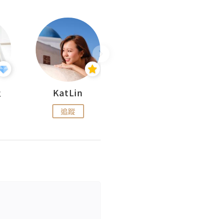
杜
KatLin
Missmiki 米奇小姐
追蹤
追蹤