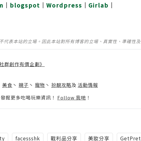
m
｜
blogspot
｜
Wordpress
｜
Girlab
｜
並不代表本站的立場。因此本站對所有博客的立場、真實性、準確性
社群創作有價企劃》
】
丶
美食
丶
親子
丶
寵物
丶
扮靚攻略
及
活動情報
p啦！發掘更多吃喝玩樂資訊！
Follow 我哋
！
ty
facessshk
戰利品分享
美妝分享
GetPret