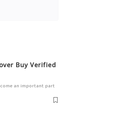
over Buy Verified
ecome an important part
sh App provides convenient
 money, but maintaining a