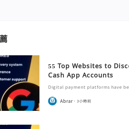
薦
55 Top Websites to Disc
Cash App Accounts
Digital payment platforms have b
of modern financial activities. Ca
features for sending and receiving
Abrar
3小時前
secure and properly ver