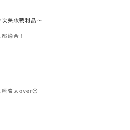
今次美妝戰利品～
肌都適合！
會太over😍