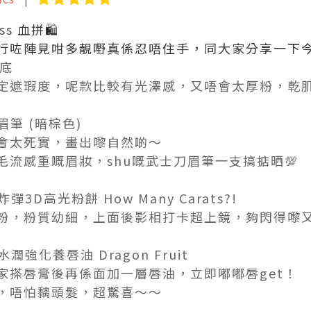
ss
血拼🛍️
️行咗陣見咁多靚嘢真係忍唔住手，同大家分享一下
粉底
定遮瑕度，呢款比較有光澤感，又唔會太厚粉，乾
刀眉筆 (暗棕色)
會太死實，畫出嚟自然啲～
流感重嘅眉妝，shu嘅武士刀眉筆一支搞掂晒💯
鑽炸彈3D高光粉餅 How Many Carats?!
，粉質幼細，上面後影相打卡超上鏡，夠閃得嚟又唔
深層水潤強化養唇油 Dragon Fruit
家搽唇膏後再係面加一層唇油，立即嘟嘟唇get！
，唔怕黐頭髮，超驚喜～～