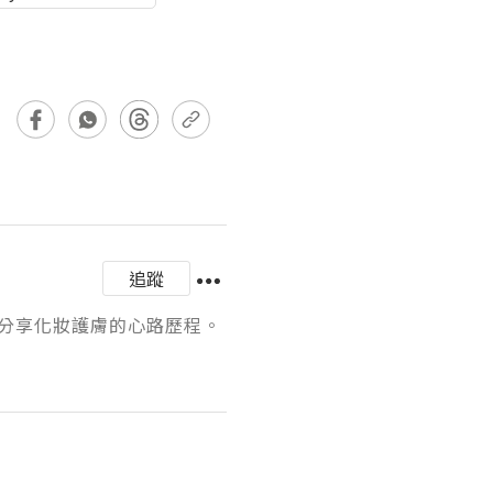
追蹤
享化妝護膚的心路歷程。
