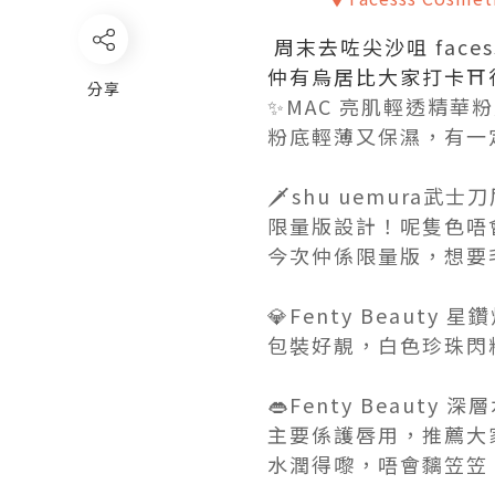
周末去咗尖沙咀
faces
仲有烏居比大家打卡⛩
分享
✨MAC 亮肌輕透精華
粉底輕薄又保濕，有一
🗡️shu uemura武士
限量版設計！呢隻色唔
今次仲係限量版，想要毛
💎Fenty Beauty 星
包裝好靚，白色珍珠閃粉
👄Fenty Beauty 
主要係護唇用，推薦大
水潤得嚟，唔會黐笠笠