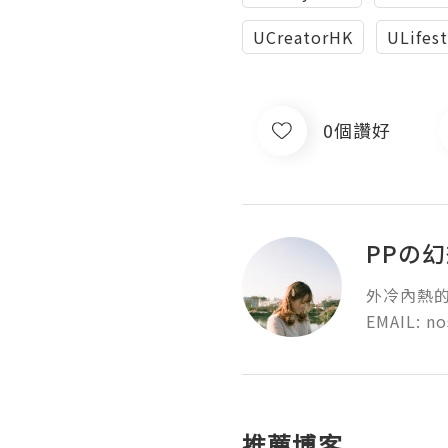
UCreatorHK
ULifes
0個讚好
PPの
外冷內熱的
EMAIL: n
推薦博客