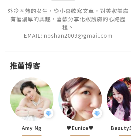
外冷內熱的女生，從小喜歡寫文章，對美妝美膚
有著濃厚的興趣，喜歡分享化妝護膚的心路歷
程。

EMAIL: noshan2009@gmail.com
推薦博客
h 夏沫
Amy Ng
♥Eunice♥