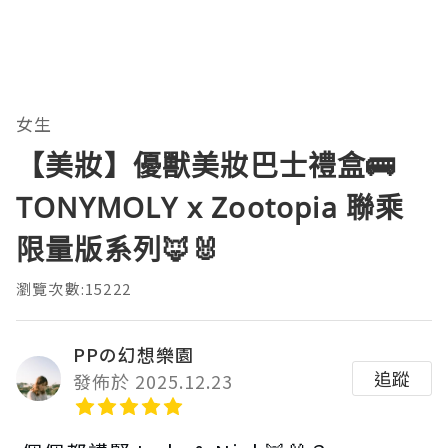
女生
【美妝】優獸美妝巴士禮盒🚌
TONYMOLY x Zootopia 聯乘
限量版系列🦊🐰
瀏覽次數:15222
PPの幻想樂園
追蹤
發佈於 2025.12.23