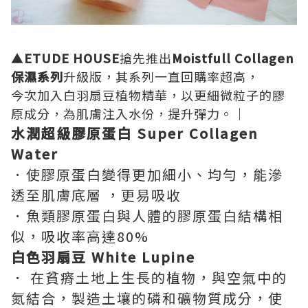
▲
ETUDE HOUSE
搶先推出
Moistfull Collagen
保濕系列
升級版，其系列一直回購率超高，
今次加入白羽扇豆植物精華，以更細微粒子的膠
原成分，為肌膚注入水份，提升彈力。｜
水潤超級膠原蛋白 Super Collagen
Water
．使膠原蛋白變得更加細小、均勻，能滲
透至肌膚底層 ，更易吸收
．魚類膠原蛋白與人體的膠原蛋白結構相
似，吸收率高達80%
白色羽扇豆 White Lupine
． 在貧瘠土地上生長的植物，與空氣中的
氮結合，製造土壤的磷和礦物質成分，使