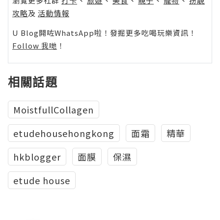
瀏覽更多社群
打卡
丶
旅遊
丶
美食
丶
親子
丶
寵物
丶
扮靚
攻略
及
活動情報
U Blog開咗WhatsApp啦！發掘更多吃喝玩樂資訊！
Follow 我哋
！
相關話題
MoistfullCollagen
etudehousehongkong
面霜
精華
hkblogger
面膜
保濕
etude house