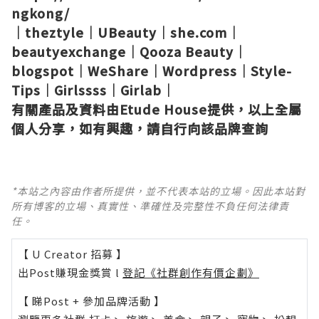
ngkong/
｜
theztyle
｜
UBeauty
｜
she.com
｜
beautyexchange
｜
Qooza Beauty
｜
blogspot
｜
WeShare
｜
Wordpress
｜
Style-
Tips
｜
Girlssss
｜
Girlab
｜
有關產品及資料由Etude House提
供，以上全屬
個人分享，如有興趣，請自行向該品牌查詢
*本站之內容由作者所提供，並不代表本站的立場。因此本站對
所有博客的立場、真實性、準確性及完整性不負任何法律責
任。
【 U Creator 招募 】
出Post賺現金獎賞 l
登記《社群創作有價企劃》
【 睇Post + 參加品牌活動 】