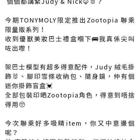
個個都講緊Judy & Nick🦊🐰？
今期TONYMOLY限定推出Zootopia 聯乘
限量版系列！
收到優獸美妝巴士禮盒嗰下🚌我真係尖叫
咗出嚟！
架巴士模型有超多得意配件，Judy 絨毛掛
飾🐰、腳印雪條收納包、隨身鏡，仲有個
迷你掛飾盲盒💓
全部包裝印晒Zootopia角色，得意到唔捨
得用🥺
今次聯乘好多吸睛item，你又中意邊個
呢？