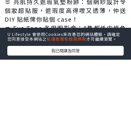
🐰 亮肌持久遮瑕氣墊粉餅：個網紗設計令
個妝超貼服，遮瑕度高得嚟又透薄，仲送
DIY 貼紙俾你貼個 case！
🍩 Eye Tone 冬甩眼影盒：8隻都係中性色
U Lifestyle 會使用Cookies來改善您的網站體驗，請確定
調，眼影、胭脂、陰影、臥蠶，一盒搞
您同意接受本網站之
私隱政策和使用條款
才可繼續瀏覽。
掂！
我已閱讀及同意
💄 完美耀眼唇彩：配埋 Judy 造型蓋上
去，簡直係可愛暴擊！仲要防水鎖色100小
時，戴住 Judy 去玩全日都唔怕甩色～
點擊圖片放大
+7