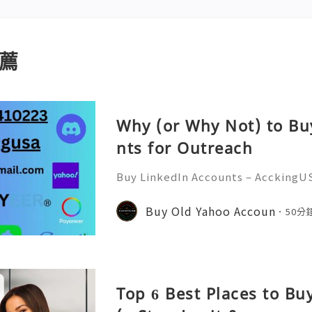
薦
Why (or Why Not) to Bu
nts for Outreach
Buy LinkedIn Accounts – AcckingU
economy, professional networkin
ant than ever. AcckingUSA.com Pla
Buy Old Yahoo Accoun
50分
a crucial role in connecting
Top 6 Best Places to B