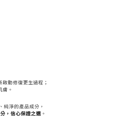
新啟動修復更生過程；
肌膚。
安全、純淨的產品成分，
成分，信心保證之選
。