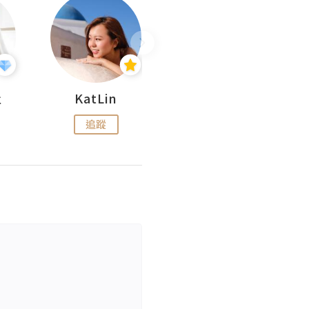
杜
KatLin
Missmiki 米奇小姐
追蹤
追蹤