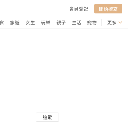
會員登記
開始撰寫
食
旅遊
女生
玩樂
親子
生活
寵物
行山
更多
打卡
追蹤