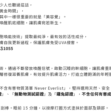
少人也聽過這話，
黃金時間」，
其中一樣很重要的就是「美容覺」。
喚醒肌底細胞，讓肌膚宛若新生。
胞喚能技術」提取最純淨，最有效的活性成分，
膚自我更新過程，保護肌膚免受UVA侵害。
$1055
術，通過不斷發放喚醒信號，啟動沉睡的幹細胞，讓肌膚重
層修復滋養肌膚，有效提升肌膚活力，打造立體飽滿的年輕
含有害物質清單 Never Everlist」，堅持選用天然、
證
」、「
無動物測
試認證
」及「
躍兔認證
」，
不含任何
有害
刮棒。睡前 15 分鐘，以按摩打圈方式塗抹於面部及頸部。