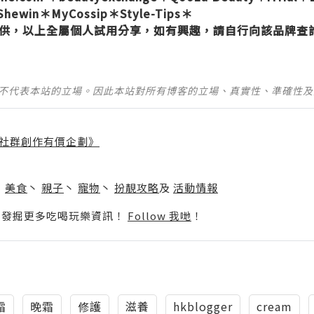
Shewin
＊
MyCossip
＊
Style-Tips
＊
é提供，以上全屬個人試用分享，如有興趣，請自行向該品牌查
並不代表本站的立場。因此本站對所有博客的立場、真實性、準確性
社群創作有價企劃》
】
丶
美食
丶
親子
丶
寵物
丶
扮靚攻略
及
活動情報
p啦！發掘更多吃喝玩樂資訊！
Follow 我哋
！
霜
晚霜
修護
滋養
hkblogger
cream