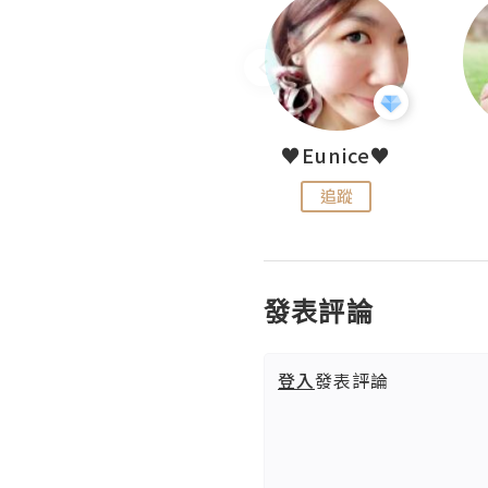
LoveCath 夏沫
♥Eunice♥
追蹤
追蹤
發表評論
登入
發表評論