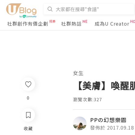
社群創作有價企劃
社群熱話
成為U Creator
女生
【美膚】喚醒肌
0
瀏覽次數:327
PPの幻想樂園
發佈於 2017.09.18
收藏