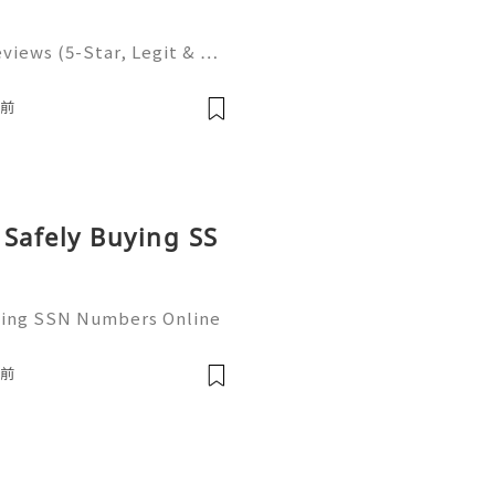
eviews (5-Star, Legit & …
n the modern digital econ
ritical infrastructure for
時前
 Safely Buying SS
uying SSN Numbers Online
the United States, perso
 as the foundational infr
時前