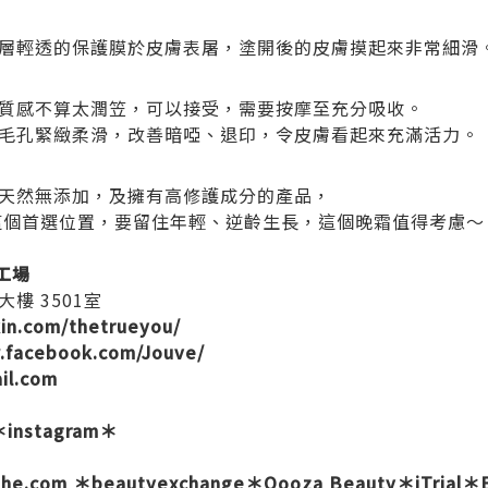
層輕透的保護膜於皮膚表屠，塗開後的皮膚摸起來非常細滑
質感不算太潤笠，可以接受，需要按摩至充分吸收。
毛孔緊緻柔滑，改善暗啞、退印，令皮膚看起來充滿活力。
天然無添加，及擁有高修護成分的產品，
這個首選位置，要留住年輕、逆齡生長，這個晚霜值得考慮～
夢工場
樓 3501室
kin.com/thetrueyou/
.facebook.com/Jouve/
il.com
＊
instagram
＊
she.com
＊
beautyexchange
＊
Qooza Beauty
＊
iTrial
＊