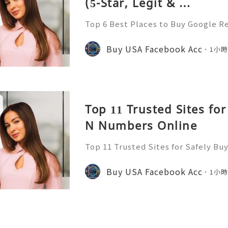
(5-Star, Legit & …
Top 6 Best Places to Buy Google R
Buy Google Reviews Introduction I
omy, public review systems act as c
Buy USA Facebook Acc
1小
consumer decision-mak
Top 11 Trusted Sites for
N Numbers Online
Top 11 Trusted Sites for Safely B
Buy SSN Numbers Introduction In 
nal identification frameworks serve
Buy USA Facebook Acc
1小
astructure for civic parti