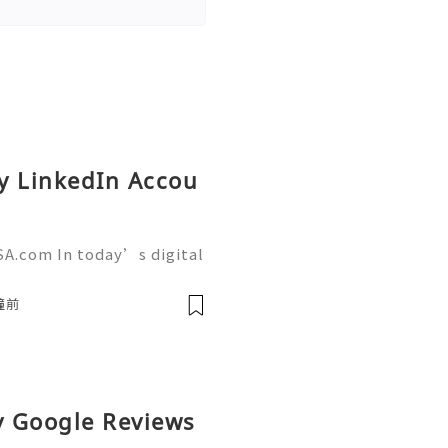
y LinkedIn Accou
SA.com In today’s digital
g has become more import
tforms like LinkedIn play
鐘前
uy Google Reviews