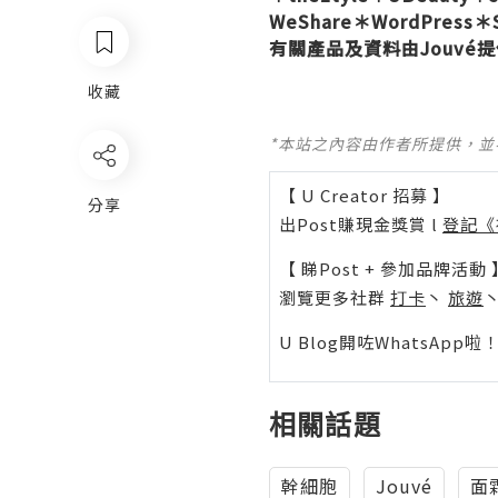
WeShare
＊
WordPress
＊
有關產品及資料由
Jouv
收藏
*本站之內容由作者所提供，
【 U Creator 招募 】
分享
出Post賺現金獎賞 l
登記《
【 睇Post + 參加品牌活動 
瀏覽更多社群
打卡
丶
旅遊
U Blog開咗WhatsAp
相關話題
幹細胞
Jouvé
面