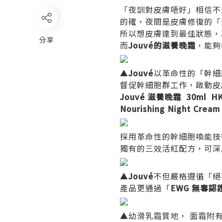
「夜訓對皮膚唔好」相信不
的確，夜間是皮膚修復的「
所以想皮膚達到最佳狀態，
分享
而
Jouvé的滋養晚霜
，能夠
▲
Jouvé
以革命性的「幹細
督促幹細胞群工作，啟動皮
Jouvé 滋養晚霜 30ml HK
Nourishing Night Cream
採用革命性的幹細胞喚能技
獨有的三效活紅配方，可深
▲
Jouvé
不但嚴格遵循「絕不
產品更通過「
EWG 無毒認
▲幼滑乳霜質地， 面霜附有