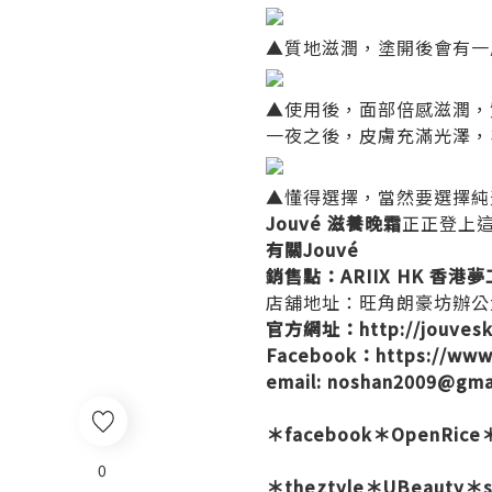
▲質地滋潤，塗開後會有一
▲使用後，面部倍感滋潤，
一夜之後，皮膚充滿光澤，
▲懂得選擇，當然要選擇純
Jouvé 滋養晚霜
正正登上
有關Jouvé
銷售點：ARIIX HK 香港
店舖地址：旺角朗豪坊辦公大
官方網址：
http://jouves
Facebook：
https://www
email: noshan2009@gma
＊
facebook
＊
OpenRice
0
＊
theztyle
＊
UBeauty
＊