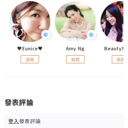
h 夏沫
♥Eunice♥
Amy Ng
追蹤
追蹤
追蹤
發表評論
登入
發表評論