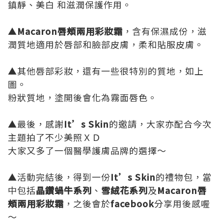
鎮靜、美白 和滋潤保護作用。
▲
Macaron唇頰兩用彩妝霜
，含有保濕成份，滋
潤質地適用於唇部和臉部皮膚，柔和貼服皮膚。
▲其他唇部彩妝，還有一些很特別的質地，如上
圖。
粉狀質地，塗開後會化為霧面唇色。
▲最後，感謝
It’s Skin
的邀請，大家亦配合今次
主題拍了不少美照ＸＤ
大家又多了一個醫學護膚品牌的選擇～
▲活動完結後，得到一份
It’s Skin
的禮物包，當
中包括
晶鑽蝸牛系列
、
雪絨花系列
及
Macaron唇
頰兩用彩妝霜
，之後會於
facebook
分享用後感喔
～