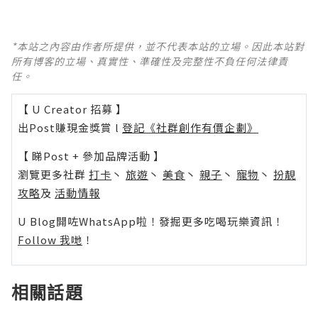
*本站之內容由作者所提供，並不代表本站的立場。因此本站對
所有博客的立場、真實性、準確性及完整性不負任何法律責
任。
【 U Creator 招募 】
出Post賺現金獎賞 l
登記《社群創作有價企劃》
【 睇Post + 參加品牌活動 】
瀏覽更多社群
打卡
丶
旅遊
丶
美食
丶
親子
丶
寵物
丶
扮靚
攻略
及
活動情報
U Blog開咗WhatsApp啦！發掘更多吃喝玩樂資訊！
Follow 我哋
！
相關話題