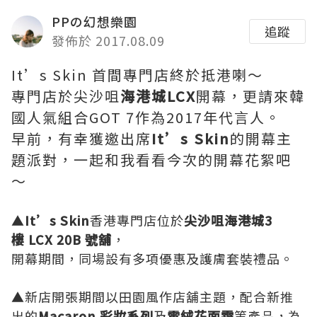
PPの幻想樂園
追蹤
發佈於 2017.08.09
It’s Skin 首間專門店終於抵港喇～
專門店於尖沙咀
海港城
LCX
開幕，更請來韓
國人氣組合GOT 7作為2017年代言人。
早前，有幸獲邀出席
It’s Skin
的開幕主
題派對，一起和我看看今次的開幕花絮吧
～
▲
It’s Skin
香港專門店位於
尖沙咀海港城3
樓 LCX 20B 號舖
，
開幕期間，同場設有多項優惠及護膚套裝禮品。
▲新店開張期間以田園風作店舖主題，配合新推
出的
Macaron 彩妝系列
及
雪絨花面霜
等產品，為