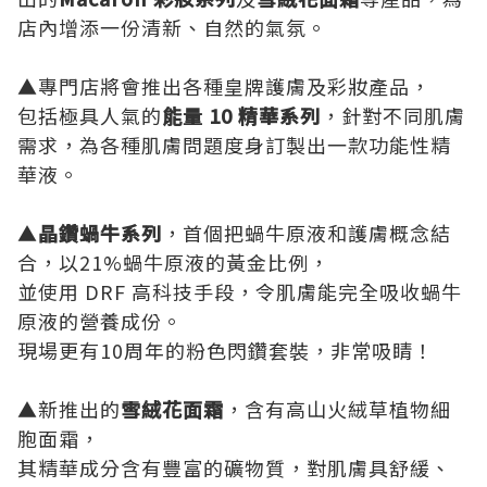
店內增添一份清新、自然的氣氛。
▲專門店將會推出各種皇牌護膚及彩妝產品，
包括極具人氣的
能量 10 精華系列
，針對不同肌膚
需求，為各種肌膚問題度身訂製出一款功能性精
華液。
▲
晶鑽蝸牛系列
，首個把蝸牛原液和護膚概念結
合，以21%蝸牛原液的黃金比例，
並使用 DRF 高科技手段，令肌膚能完全吸收蝸牛
原液的營養成份。
現場更有10周年的粉色閃鑽套裝，非常吸睛！
▲新推出的
雪絨花面霜
，含有高山火絨草植物細
胞面霜，
其精華成分含有豐富的礦物質，對肌膚具舒緩、