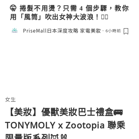
🤫 捲髮不用燙？只需 4 個步驟，教你
用「風筒」吹出女神大波浪！💇‍♀️
PriseMall日本深度攻略 家電美妝
6小時前
女生
【美妝】優獸美妝巴士禮盒🚌
TONYMOLY x Zootopia 聯乘
限量版系列🦊🐰