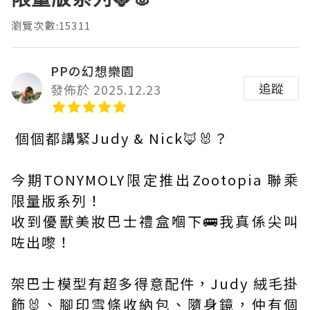
瀏覽次數:15311
PPの幻想樂園
追蹤
發佈於 2025.12.23
個個都講緊Judy & Nick🦊🐰？
今期TONYMOLY限定推出Zootopia 聯乘
限量版系列！
收到優獸美妝巴士禮盒嗰下🚌我真係尖叫
咗出嚟！
架巴士模型有超多得意配件，Judy 絨毛掛
飾🐰、腳印雪條收納包、隨身鏡，仲有個