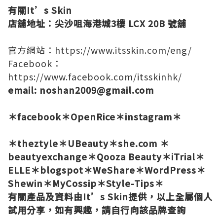
有關It’s Skin
店舖地址：尖沙咀海港城3樓 LCX 20B 號舖
官方網站：
https://www.itsskin.com/eng/
Facebook：
https://www.facebook.com/itsskinhk/
email: noshan2009@gmail.com
＊
facebook
＊
OpenRice
＊
instagram
＊
＊
theztyle
＊
UBeauty
＊
she.com
＊
beautyexchange
＊
Qooza Beauty
＊
iTrial
＊
ELLE
＊
blogspot
＊
WeShare
＊
WordPress
＊
Shewin
＊
MyCossip
＊
Style-Tips
＊
有關產品及資料由It’s Skin
提供，以上全屬個人
試用分享，如有興趣，請自行向該品牌查詢