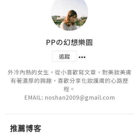
PPの幻想樂園
追蹤
外冷內熱的女生，從小喜歡寫文章，對美妝美膚
有著濃厚的興趣，喜歡分享化妝護膚的心路歷
程。

EMAIL: noshan2009@gmail.com
推薦博客