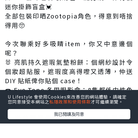
迷你掛飾盲盒💓
全部包裝印晒Zootopia角色，得意到唔捨
得用🥺
今次聯乘好多吸睛item，你又中意邊個
呢？
🐰 亮肌持久遮瑕氣墊粉餅：個網紗設計令
個妝超貼服，遮瑕度高得嚟又透薄，仲送
DIY 貼紙俾你貼個 case！
🍩 Eye Tone 冬甩眼影盒：8隻都係中性色
U Lifestyle 會使用Cookies來改善您的網站體驗，請確定
調，眼影、胭脂、陰影、臥蠶，一盒搞
您同意接受本網站之
私隱政策和使用條款
才可繼續瀏覽。
掂！
我已閱讀及同意
💄 完美耀眼唇彩：配埋 Judy 造型蓋上
去，簡直係可愛暴擊！仲要防水鎖色100小
時，戴住 Judy 去玩全日都唔怕甩色～