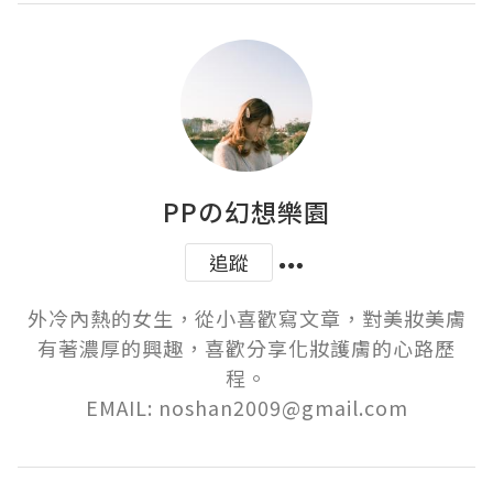
PPの幻想樂園
追蹤
外冷內熱的女生，從小喜歡寫文章，對美妝美膚
有著濃厚的興趣，喜歡分享化妝護膚的心路歷
程。

EMAIL: noshan2009@gmail.com