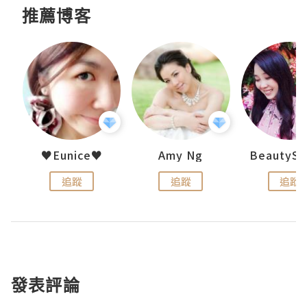
推薦博客
h 夏沫
♥Eunice♥
Amy Ng
追蹤
追蹤
追蹤
發表評論