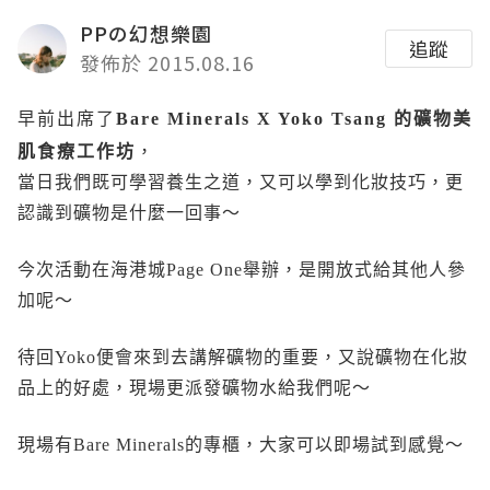
PPの幻想樂園
追蹤
發佈於 2015.08.16
早前出席了
Bare Minerals X Yoko Tsang 的礦物美
肌食療工作坊
，
當日我們既可學習養生之道，又可以學到化妝技巧，更
認識到礦物是什麼一回事～
今次活動在海港城Page One舉辦，是開放式給其他人參
加呢～
待回Yoko便會來到去講解礦物的重要，又說礦物在化妝
品上的好處，現場更派發礦物水給我們呢～
現場有Bare Minerals的專櫃，大家可以即場試到感覺～