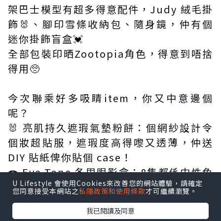
架巴士模型有超多得意配件，Judy 絨毛掛
飾🐰、腳印雪條收納包、隨身鏡，仲有個
迷你掛飾盲盒💓
全部包裝印晒Zootopia角色，得意到唔捨
得用🥺
今次聯乘好多吸睛item，你又中意邊個
呢？
🐰 亮肌持久遮瑕氣墊粉餅：個網紗設計令
個妝超貼服，遮瑕度高得嚟又透薄，仲送
DIY 貼紙俾你貼個 case！
🍩 Eye Tone 冬甩眼影盒：8隻都係中性色
U Lifestyle 會使用Cookies來改善您的網站體驗，請確定
調，眼影、胭脂、陰影、臥蠶，一盒搞
您同意接受本網站之
私隱政策和使用條款
才可繼續瀏覽。
掂！
我已閱讀及同意
💄 完美耀眼唇彩：配埋 Judy 造型蓋上