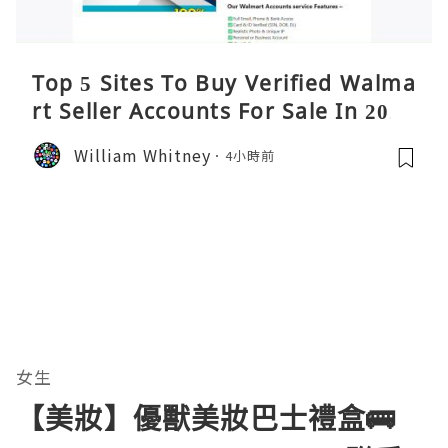
Top 5 Sites To Buy Verified Walma
rt Seller Accounts For Sale In 2026
William Whitney
4小時前
女生
【美妝】優獸美妝巴士禮盒🚌