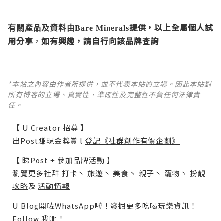
提供，以上全屬個人試
有關產品及資料由Bare Minerals
用分享，如有興趣，請自行向該品牌查詢
*本站之內容由作者所提供，並不代表本站的立場。因此本站對
所有博客的立場、真實性、準確性及完整性不負任何法律責
任。
【 U Creator 招募 】
出Post賺現金獎賞 l
登記《社群創作有價企劃》
【 睇Post + 參加品牌活動 】
瀏覽更多社群
打卡
丶
旅遊
丶
美食
丶
親子
丶
寵物
丶
扮靚
攻略
及
活動情報
U Blog開咗WhatsApp啦！發掘更多吃喝玩樂資訊！
Follow 我哋
！