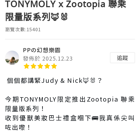
TONYMOLY x Zootopia 聯乘
限量版系列🦊🐰
瀏覽次數:15401
PPの幻想樂園
追蹤
發佈於 2025.12.23
個個都講緊Judy & Nick🦊🐰？
今期TONYMOLY限定推出Zootopia 聯乘
限量版系列！
收到優獸美妝巴士禮盒嗰下🚌我真係尖叫
咗出嚟！