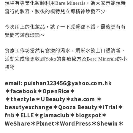
現場有專業化妝師利用Bare Minerals，為大家示範現時
流行的妝容，妝後的模特兒立即精神煥發不少
今次用上的化妝品，試了一下感覺都不錯，最後更有有
獎問答遊戲環節～
食療工作坊當然有食療的湯水，焗米水飲上口很清新，
活動完成後更收到Yoko的食療秘方及Bare Minerals的小
禮物
email: puishan123456@yahoo.com.hk
＊
facebook
＊
OpenRice
＊
＊
theztyle
＊
UBeauty
＊
she.com
＊
beautyexchange
＊
Qooza Beauty
＊
iTrial
＊
＊
ELLE
＊
glamaclub
＊
blogspot
＊
fnb
WeShare
＊
Pixnet
＊
WordPress
＊
Shewin
＊