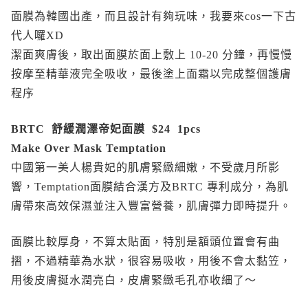
面膜為韓國出產，而且設計有夠玩味，我要來cos一下古
代人囉XD
潔面爽膚後，取出面膜於面上敷上 10-20 分鐘，再慢慢
按摩至精華液完全吸收，最後塗上面霜以完成整個護膚
程序
BRTC 舒緩潤澤帝妃面膜 $24 1pcs
Make Over Mask Temptation
中國第一美人楊貴妃的肌膚緊緻細嫩，不受歲月所影
響，Temptation面膜結合漢方及BRTC 專利成分，為肌
膚帶來高效保濕並注入豐富營養，肌膚彈力即時提升。
面膜比較厚身，不算太貼面，特別是額頭位置會有曲
摺，不過精華為水狀，很容易吸收，用後不會太黏笠，
用後皮膚挻水潤亮白，皮膚緊緻毛孔亦收細了～