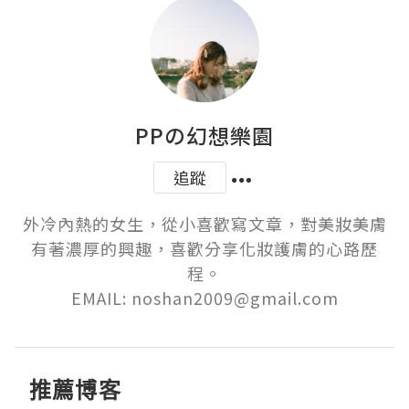
PPの幻想樂園
追蹤
外冷內熱的女生，從小喜歡寫文章，對美妝美膚
有著濃厚的興趣，喜歡分享化妝護膚的心路歷
程。

EMAIL: noshan2009@gmail.com
推薦博客