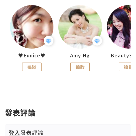
h 夏沫
♥Eunice♥
Amy Ng
追蹤
追蹤
追蹤
發表評論
登入
發表評論