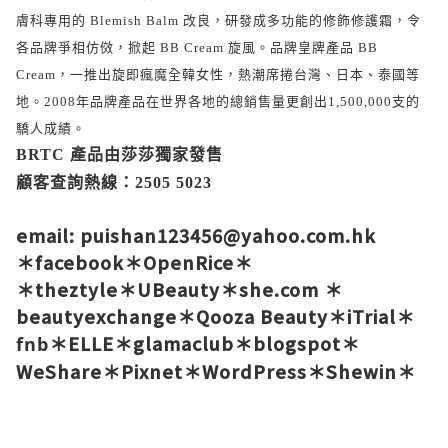
膚科專用的 Blemish Balm 改良，研發成多功能的修飾修護霜，令
各品牌爭相仿傚，掀起 BB Cream 旋風。品牌皇牌產品 BB
Cream，一推出旋即瘋魔全韓女性，熱潮席捲台灣、日本、泰國等
地。2008年品牌產品在世界各地的總銷售量更創出1,500,000支的
驕人成績。
BRTC 產品由莎莎獨家發售
顧客查詢熱線：2505 5023
email: puishan123456@yahoo.com.hk
＊
facebook
＊
OpenRice
＊
＊
theztyle
＊
UBeauty
＊
she.com
＊
beautyexchange
＊
Qooza Beauty
＊
iTrial
＊
＊
ELLE
＊
glamaclub
＊
blogspot
＊
fnb
WeShare
＊
Pixnet
＊
WordPress
＊
Shewin
＊