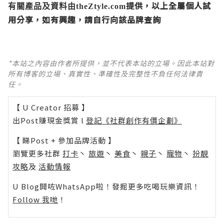
提供，以上全屬個人試
有關產品及資料由theZtyle.com
用分享，如有興趣，請自行向該品牌查詢
*本站之內容由作者所提供，並不代表本站的立場。因此本站對
所有博客的立場、真實性、準確性及完整性不負任何法律責
任。
【 U Creator 招募 】
出Post賺現金獎賞 l
登記《社群創作有價企劃》
【 睇Post + 參加品牌活動 】
瀏覽更多社群
打卡
丶
旅遊
丶
美食
丶
親子
丶
寵物
丶
扮靚
攻略
及
活動情報
U Blog開咗WhatsApp啦！發掘更多吃喝玩樂資訊！
Follow 我哋
！