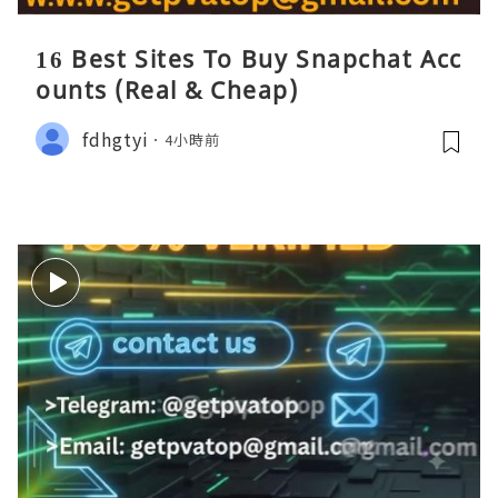
16 Best Sites To Buy Snapchat Acc
ounts (Real & Cheap)
fdhgtyi
4小時前