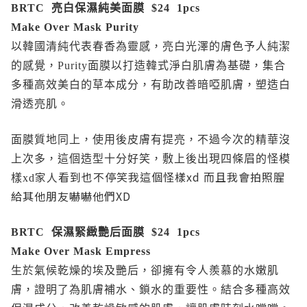
BRTC 亮白保濕純美面膜 $24 1pcs
Make Over Mask Purity
以韓國清純代表春香為靈感，亮白光澤的膚色予人純潔
的感覺，Purity面膜以打造韓式淨白肌膚為基礎，集合
多種高效美白的草本成分，有助改善暗啞肌膚，塑造白
滑透亮肌。
面膜質地同上，使用後皮膚有提亮，不過今次的精華沒
上次多，這個造型十分好笑，敷上後出現四條眉的怪模
家人看到也不停笑我這個怪樣xd 而且我會拍照腥
樣xd
給其他朋友嚇嚇他們XD
BRTC 保濕緊緻艷后面膜 $24 1pcs
Make Over Mask Empress
生於氣候乾燥的埃及艷后，卻擁有令人羨慕的水嫩肌
膚，證明了為肌膚補水、鎖水的重要性。結合多種高效