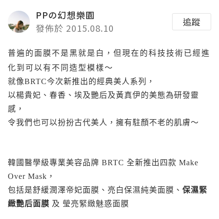
PPの幻想樂園
追蹤
發佈於 2015.08.10
普遍的面膜不是黑就是白，但現在的科技技術已經進
化到可以有不同造型模樣～
就像BRTC今次新推出的經典美人系列，
以楊貴妃、春香、埃及艷后及黃真伊的美態為研發靈
感，
令我們也可以扮扮古代美人，擁有駐顏不老的肌膚～
韓國醫學級專業美容品牌 BRTC 全新推出四款 Make
Over Mask，
包括是舒緩潤澤帝妃面膜、亮白保濕純美面膜、
保濕緊
緻艷后面膜
及
瑩亮緊緻魅惑面膜