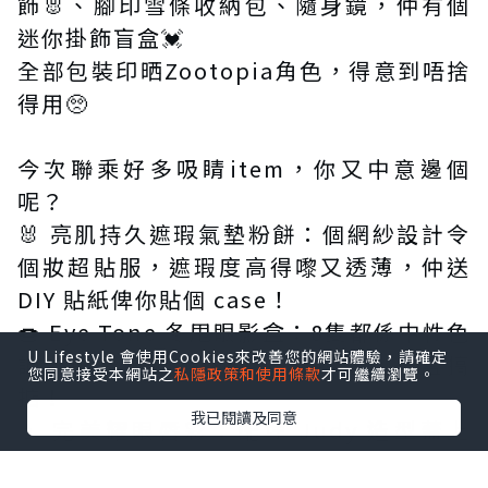
飾🐰、腳印雪條收納包、隨身鏡，仲有個
迷你掛飾盲盒💓
全部包裝印晒Zootopia角色，得意到唔捨
得用🥺
今次聯乘好多吸睛item，你又中意邊個
呢？
🐰 亮肌持久遮瑕氣墊粉餅：個網紗設計令
個妝超貼服，遮瑕度高得嚟又透薄，仲送
DIY 貼紙俾你貼個 case！
🍩 Eye Tone 冬甩眼影盒：8隻都係中性色
U Lifestyle 會使用Cookies來改善您的網站體驗，請確定
調，眼影、胭脂、陰影、臥蠶，一盒搞
您同意接受本網站之
私隱政策和使用條款
才可繼續瀏覽。
掂！
我已閱讀及同意
💄 完美耀眼唇彩：配埋 Judy 造型蓋上
去，簡直係可愛暴擊！仲要防水鎖色100小