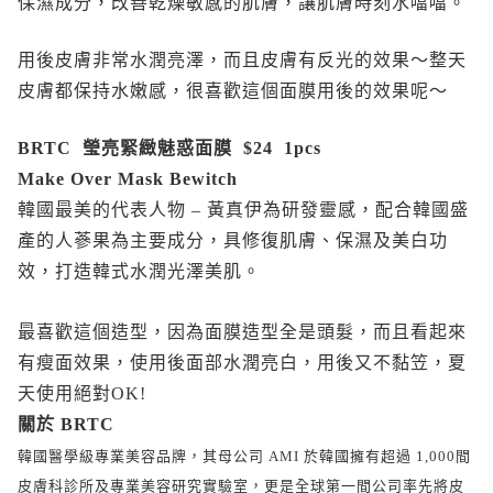
保濕成分，改善乾燥敏感的肌膚，讓肌膚時刻水噹噹。
用後皮膚非常水潤亮澤，而且皮膚有反光的效果～整天
皮膚都保持水嫩感，很喜歡這個面膜用後的效果呢～
BRTC 瑩亮緊緻魅惑面膜 $24 1pcs
Make Over Mask Bewitch
韓國最美的代表人物 – 黃真伊為研發靈感，配合韓國盛
產的人蔘果為主要成分，具修復肌膚、保濕及美白功
效，打造韓式水潤光澤美肌。
最喜歡這個造型，因為面膜造型全是頭髮，而且看起來
有瘦面效果，使用後面部水潤亮白，用後又不黏笠，夏
天使用絕對OK!
關於 BRTC
韓國醫學級專業美容品牌，其母公司 AMI 於韓國擁有超過 1,000間
皮膚科診所及專業美容研究實驗室，更是全球第一間公司率先將皮