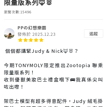
限量版系列🦊🐰
瀏覽次數:15496
PPの幻想樂園
追蹤
發佈於 2025.12.23
個個都講緊Judy & Nick🦊🐰？
今期TONYMOLY限定推出Zootopia 聯乘
限量版系列！
收到優獸美妝巴士禮盒嗰下🚌我真係尖叫
咗出嚟！
架巴士模型有超多得意配件，Judy 絨毛掛