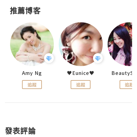
推薦博客
h 夏沫
Amy Ng
♥Eunice♥
追蹤
追蹤
追蹤
發表評論