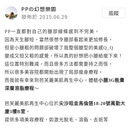
PPの幻想樂園
追蹤
發佈於 2015.06.29
PP一直都對自己的腿部線條感到不完美，
因為天生腳短，當然很想令腿部看起來更加修長，
但是小腿粗的問題卻破壞了我整個腿型的美感Q_Q
變成又短又粗的感覺，所以真的好想把小腿給瘦下來！
這位置特別難減，而且很多方法都需要持之而恆，
所以很多美容院都開始出現了局部瘦身療程，
而我就有幸來到芭芙麗美肌再生中心，體驗
小腿3G能量
深層溶脂療程
～
芭芙麗美肌再生中心位於
尖沙咀金馬倫道18-20號萬勤大
廈3樓B室
，
提供多項美容療程，如激光脫毛、溶脂、去斑等