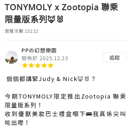
TONYMOLY x Zootopia 聯乘
限量版系列🦊🐰
瀏覽次數:15222
PPの幻想樂園
追蹤
發佈於 2025.12.23
個個都講緊Judy & Nick🦊🐰？
今期TONYMOLY限定推出Zootopia 聯乘
限量版系列！
收到優獸美妝巴士禮盒嗰下🚌我真係尖叫
咗出嚟！