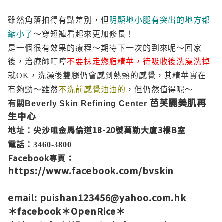
雖然角落拍得有點差別，但
明顯地小腿有突出的地方都
縮小了
～穿短褲看起來更加修長！
是一個很有效果的療程～期待下一次的到來呢～回家
後，治療師叮嚀
不要抹走燃脂精華，待吸收後洗澡洗掉
就OK，
洗澡後雙腿仍會感到熱熱的感覺，其精華實在
有夠勁～雖然
不洗前感覺油油的
，但仍然值得呢～
芭芙麗美肌再
有關
Beverly Skin Refining Center
生中心
尖沙咀金馬倫道18-20號萬勤大廈3樓B室
地址：
電話：3460-3800
Facebook專頁：
https://www.facebook.com/bvskin
email: puishan123456@yahoo.com.hk
＊
facebook
＊
OpenRice
＊