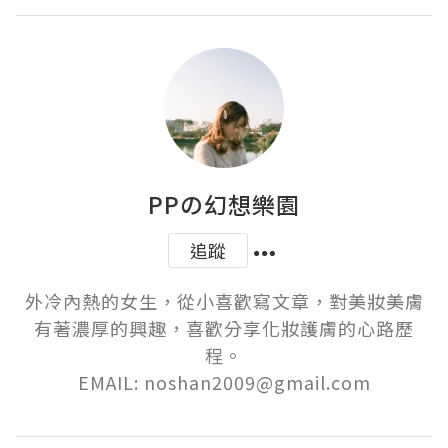
PPの幻想樂園
追蹤
外冷內熱的女生，從小喜歡寫文章，對美妝美膚
有著濃厚的興趣，喜歡分享化妝護膚的心路歷
程。

EMAIL: noshan2009@gmail.com