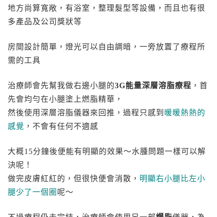
地方尚算寬敞，有浴室，整理髮型等設備，而且也有很
多產品及公司獎狀等
房間設計簡單，燈光可以自由調暗，一旁放置了療程所
需的工具
治療師會先幫我做右邊小腿的
3G能量深層溶脂療程
，首
先會均勻在小腿塗上燃脂精華，
然後使用深層溶脂儀器來回推，過程只感到
暖暖熱熱的
感覺
，不會有任何不適感
大概15分鐘後便能有明顯的效果～水腫問題一樣可以解
決呢！
做完皮膚紅紅的，但很快便會消散，
明顯右小腿比左小
腿少了一個圈
呢～