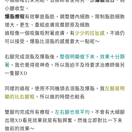
不過療程仍未完結，治療師會使用另一部
爆脂
儀器，為
小腿收型，
爆脂療程
有效擊退脂肪，調整體內細胞，限制脂肪細胞
增大，更生、重組皮膚底層膠原及細胞
過程像一個吸盤吸附著皮膚，有
少少的拉扯感
，不過仍
可以接受，爆脂比溶脂的感覺要大一點呢～
右腳完成溶脂及爆脂後，
整個明顯瘦下來，效果十分顥
著
，我也覺得很神奇，所以我迫不及待要求治療師做另
一隻腳XD
同樣的過程，使用不同機頭去溶脂及爆脂，我
左腳是明
顯的比右腳粗
，所以做的時間也較長
雙腳均完成所有療程，
左右腳也很平均
，不會有大細腳
出現XD看見效果就是有點興奮，然後立即對比一下未
做前的效果～