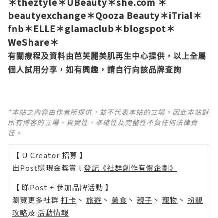
＊
theztyle
＊
UBeauty
＊
she.com
＊
beautyexchange
＊
Qooza Beauty
＊
iTrial
＊
＊
ELLE
＊
glamaclub
＊
blogspot
＊
fnb
WeShare
＊
有關療程及資料由芭芙麗美肌再生中心提供，以上全屬
個人試用分享，如有興趣，請自行向該品牌查詢
*本站之內容由作者所提供，並不代表本站的立場。因此本站對
所有博客的立場、真實性、準確性及完整性不負任何法律責
任。
【 U Creator 招募 】
出Post賺現金獎賞 l
登記《社群創作有價企劃》
【 睇Post + 參加品牌活動 】
瀏覽更多社群
打卡
丶
旅遊
丶
美食
丶
親子
丶
寵物
丶
扮靚
攻略
及
活動情報