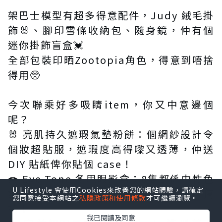
架巴士模型有超多得意配件，Judy 絨毛掛
飾🐰、腳印雪條收納包、隨身鏡，仲有個
迷你掛飾盲盒💓
全部包裝印晒Zootopia角色，得意到唔捨
得用🥺
今次聯乘好多吸睛item，你又中意邊個
呢？
🐰 亮肌持久遮瑕氣墊粉餅：個網紗設計令
個妝超貼服，遮瑕度高得嚟又透薄，仲送
DIY 貼紙俾你貼個 case！
🍩 Eye Tone 冬甩眼影盒：8隻都係中性色
U Lifestyle 會使用Cookies來改善您的網站體驗，請確定
調，眼影、胭脂、陰影、臥蠶，一盒搞
您同意接受本網站之
私隱政策和使用條款
才可繼續瀏覽。
掂！
我已閱讀及同意