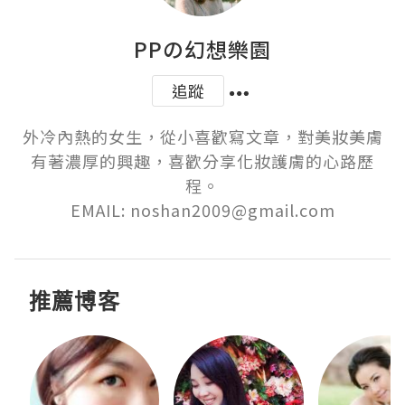
PPの幻想樂園
追蹤
外冷內熱的女生，從小喜歡寫文章，對美妝美膚
有著濃厚的興趣，喜歡分享化妝護膚的心路歷
程。

EMAIL: noshan2009@gmail.com
推薦博客