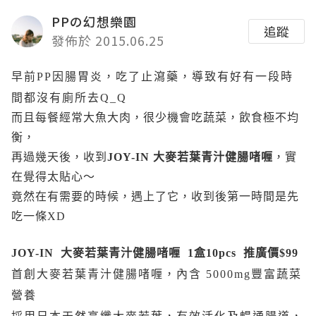
PPの幻想樂園
追蹤
發佈於 2015.06.25
早前PP因腸胃炎，吃了止瀉藥，導致有好有一段時
間都沒有廁所去Q_Q
而且每餐經常大魚大肉，很少機會吃蔬菜，飲食極不均
衡，
再過幾天後，收到
JOY-IN 大麥若葉青汁健腸啫喱
，實
在覺得太貼心～
竟然在有需要的時候，遇上了它，收到後第一時間是先
吃一條XD
JOY-IN 大麥若葉青汁健腸啫喱 1盒10pcs 推廣價$99
首創大麥若葉青汁健腸啫喱，內含 5000mg豐富蔬菜
營養