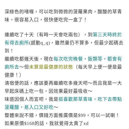
深綠色的啫喱，可以吃到微微的菠蘿果肉，酸酸的草青
味，很容易入口，很快便吃完一盒了！
連續吃了十天（有時一天會吃兩包），到
第三天時終於
有得去廁所
(感動q_q)，雖然量仍不算多，但最少起碼去
到！
繼續吃都幾天後，現在
每次吃完晚餐，飯類等，都會有
廁所去
～但
未算是最健康的狀態
（每天早上便一便是最
健康！）
清宿便的話，應該要再繼續吃多幾天吧～而且我是一大
早起床碼上吃一包，因效果最好最吸收～
味道因個人而宜吧，我是
挺喜歡那草青味，吃下去帶點
菠蘿酸，易入口又好吃
～
整體來說不錯，價錢方面推廣價是$99，可以一試喇！
如果原價$168的話，我就覺得太貴了xd