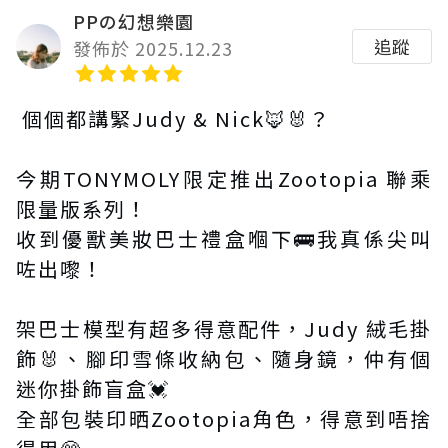
PPの幻想樂園
追蹤
發佈於 2025.12.23
個個都講緊Judy & Nick🦊🐰？
今期TONYMOLY限定推出Zootopia 聯乘
限量版系列！
收到優獸美妝巴士禮盒嗰下🚌我真係尖叫
咗出嚟！
架巴士模型有超多得意配件，Judy 絨毛掛
飾🐰、腳印雪條收納包、隨身鏡，仲有個
迷你掛飾盲盒💓
全部包裝印晒Zootopia角色，得意到唔捨