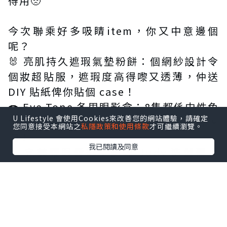
得用🥺
今次聯乘好多吸睛item，你又中意邊個
呢？
🐰 亮肌持久遮瑕氣墊粉餅：個網紗設計令
個妝超貼服，遮瑕度高得嚟又透薄，仲送
DIY 貼紙俾你貼個 case！
🍩 Eye Tone 冬甩眼影盒：8隻都係中性色
U Lifestyle 會使用Cookies來改善您的網站體驗，請確定
調，眼影、胭脂、陰影、臥蠶，一盒搞
您同意接受本網站之
私隱政策和使用條款
才可繼續瀏覽。
掂！
我已閱讀及同意
💄 完美耀眼唇彩：配埋 Judy 造型蓋上
去，簡直係可愛暴擊！仲要防水鎖色100小
時，戴住 Judy 去玩全日都唔怕甩色～
點擊圖片放大