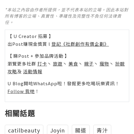
*本站之內容由作者所提供，並不代表本站的立場。因此本站對
所有博客的立場、真實性、準確性及完整性不負任何法律責
任。
【 U Creator 招募 】
出Post賺現金獎賞 l
登記《社群創作有價企劃》
【 睇Post + 參加品牌活動 】
瀏覽更多社群
打卡
丶
旅遊
丶
美食
丶
親子
丶
寵物
丶
扮靚
攻略
及
活動情報
U Blog開咗WhatsApp啦！發掘更多吃喝玩樂資訊！
Follow 我哋
！
相關話題
catilbeauty
Joyin
腸道
青汁