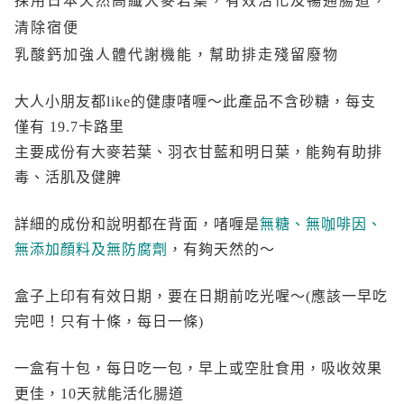
採用日本天然高纖大麥若葉，有效活化及暢通腸道，
清除宿便
乳酸鈣加強人體代謝機能，幫助排走殘留廢物
大人小朋友都like的健康啫喱～此產品不含砂糖，每支
僅有 19.7卡路里
主要成份有大麥若葉、羽衣甘藍和明日葉，能夠有助排
毒、活肌及健脾
詳細的成份和說明都在背面，啫喱是
無糖、無咖啡因、
無添加顏料及無防腐劑
，有夠天然的～
盒子上印有有效日期，要在日期前吃光喔～(應該一早吃
完吧！只有十條，每日一條)
一盒有十包，每日吃一包，早上或空肚食用，吸收效果
更佳，10天就能活化腸道