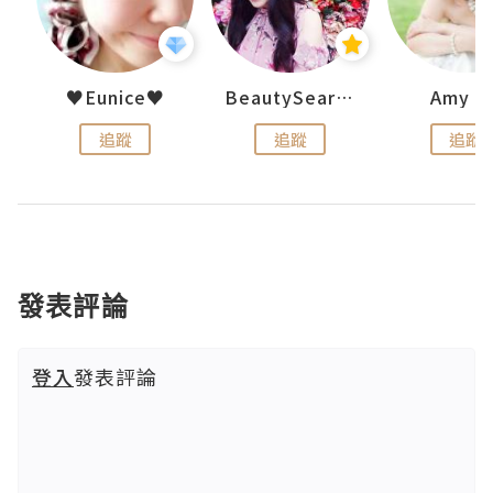
h 夏沫
♥Eunice♥
BeautySearch
Amy N
追蹤
追蹤
追蹤
發表評論
登入
發表評論