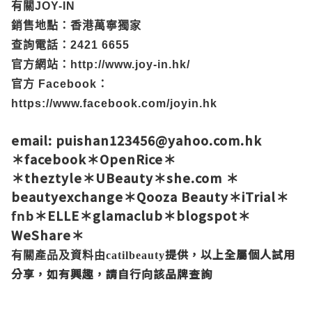
有關JOY-IN
銷售地點：香港萬寧獨家
查詢電話：2421 6655
官方網站：
http://www.joy-in.hk/
官方 Facebook：
https://www.facebook.com/joyin.hk
email: puishan123456@yahoo.com.hk
＊
facebook
＊
OpenRice
＊
＊
theztyle
＊
UBeauty
＊
she.com
＊
beautyexchange
＊
Qooza Beauty
＊
iTrial
＊
＊
ELLE
＊
glamaclub
＊
blogspot
＊
fnb
WeShare
＊
提供，以上全屬個人試用
有關產品及資料由catilbeauty
分享，如有興趣，請自行向該品牌查詢