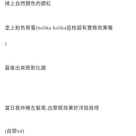
掃上自然顏色的腮紅
塗上粉色唇蜜(holika holika這枝超有豐唇效果喔
)
最後出來既對比圖
當日我仲捲左髮尾,出黎既效果好洋娃娃呀
(自戀xd)