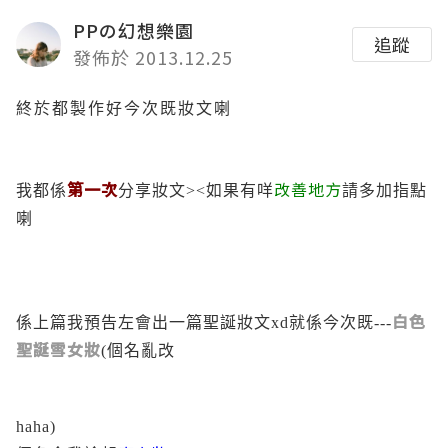
PPの幻想樂園
追蹤
發佈於 2013.12.25
終於都製作好今次既妝文喇
第一次
改善地方
我都係
分享妝文><如果有咩
請多加指點
喇
白色
係上篇我預告左會出一篇聖誕妝文xd就係今次既---
聖誕雪女妝
(個名亂改
haha)