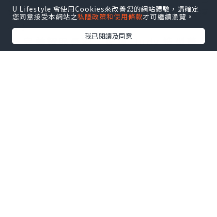
U Lifestyle 會使用Cookies來改善您的網站體驗，請確定
調，眼影、胭脂、陰影、臥蠶，一盒搞
您同意接受本網站之
私隱政策和使用條款
才可繼續瀏覽。
掂！
我已閱讀及同意
💄 完美耀眼唇彩：配埋 Judy 造型蓋上
去，簡直係可愛暴擊！仲要防水鎖色100小
時，戴住 Judy 去玩全日都唔怕甩色～
點擊圖片放大
+7