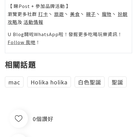
【 睇Post + 參加品牌活動 】
瀏覽更多社群
打卡
丶
旅遊
丶
美食
丶
親子
丶
寵物
丶
扮靚
攻略
及
活動情報
U Blog開咗WhatsApp啦！發掘更多吃喝玩樂資訊！
Follow 我哋
！
相關話題
mac
Holika holika
白色聖誕
聖誕
0個讚好