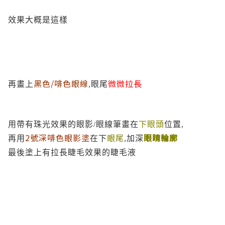
效果大概是這樣
黑色/啡色
眼線
微微拉長
再畫上
,眼尾
用帶有珠光效果的眼影/眼線筆畫在
下眼頭
位置,
2號深啡色眼影
塗
眼尾
眼睛輪廓
再用
在下
,加深
最後塗上有拉長睫毛效果的睫毛液