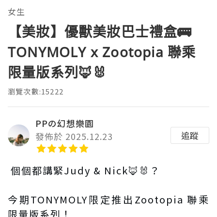
女生
【美妝】優獸美妝巴士禮盒🚌
TONYMOLY x Zootopia 聯乘
限量版系列🦊🐰
瀏覽次數:15222
PPの幻想樂園
追蹤
發佈於 2025.12.23
個個都講緊Judy & Nick🦊🐰？
今期TONYMOLY限定推出Zootopia 聯乘
限量版系列！