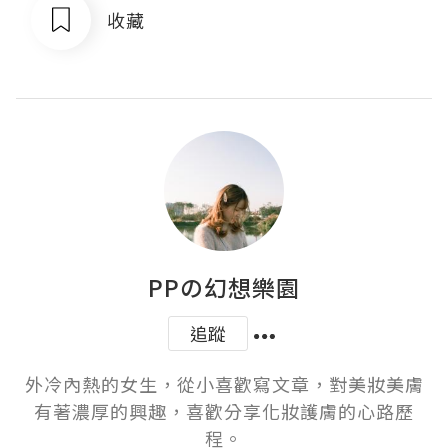
收藏
PPの幻想樂園
追蹤
外冷內熱的女生，從小喜歡寫文章，對美妝美膚
有著濃厚的興趣，喜歡分享化妝護膚的心路歷
程。
