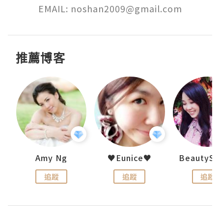
EMAIL: noshan2009@gmail.com
推薦博客
h 夏沫
Amy Ng
♥Eunice♥
追蹤
追蹤
追蹤