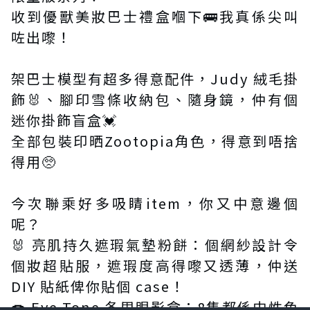
收到優獸美妝巴士禮盒嗰下🚌我真係尖叫
咗出嚟！
架巴士模型有超多得意配件，Judy 絨毛掛
飾🐰、腳印雪條收納包、隨身鏡，仲有個
迷你掛飾盲盒💓
全部包裝印晒Zootopia角色，得意到唔捨
得用🥺
今次聯乘好多吸睛item，你又中意邊個
呢？
🐰 亮肌持久遮瑕氣墊粉餅：個網紗設計令
個妝超貼服，遮瑕度高得嚟又透薄，仲送
DIY 貼紙俾你貼個 case！
🍩 Eye Tone 冬甩眼影盒：8隻都係中性色