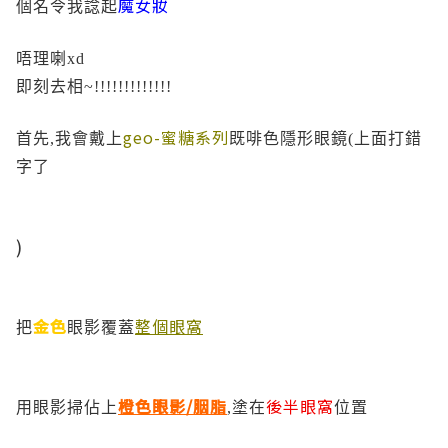
魔女妝
個名令我諗起
唔理喇xd
即刻去相~!!!!!!!!!!!!!
geo-蜜糖系列
首先,我會戴上
既啡色隱形眼鏡(上面打錯
字了
)
金色
整個眼窩
把
眼影覆蓋
橙色眼影/胭脂
後半眼窩
用眼影掃佔上
,塗在
位置