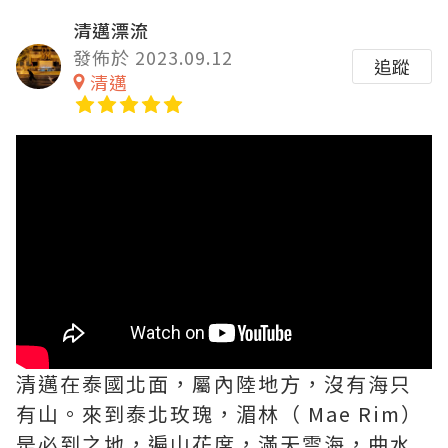
清邁漂流
發佈於 2023.09.12
追蹤
清邁
清邁在泰國北面，屬內陸地方，沒有海只
有山。來到泰北玫瑰，湄林（ Mae Rim）
是必到之地，遍山花席，滿天雲海，曲水