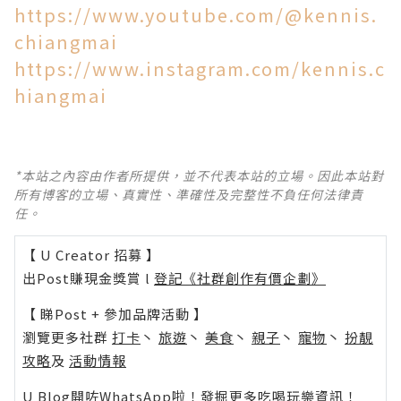
https://www.youtube.com/@kennis.
chiangmai
https://www.instagram.com/kennis.c
hiangmai
*本站之內容由作者所提供，並不代表本站的立場。因此本站對
所有博客的立場、真實性、準確性及完整性不負任何法律責
任。
【 U Creator 招募 】
出Post賺現金獎賞 l
登記《社群創作有價企劃》
【 睇Post + 參加品牌活動 】
瀏覽更多社群
打卡
丶
旅遊
丶
美食
丶
親子
丶
寵物
丶
扮靚
攻略
及
活動情報
U Blog開咗WhatsApp啦！發掘更多吃喝玩樂資訊！