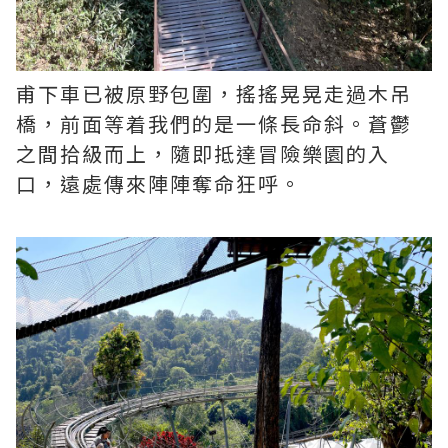
甫下車已被原野包圍，搖搖晃晃走過木吊
橋，前面等着我們的是一條長命斜。蒼鬱
之間拾級而上，隨即抵達冒險樂園的入
口，遠處傳來陣陣奪命狂呼。