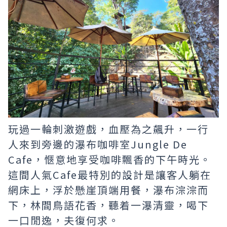
玩過一輪刺激遊戲，血壓為之飆升，一行
人來到旁邊的瀑布咖啡室Jungle De
Cafe，愜意地享受咖啡飄香的下午時光。
這間人氣Cafe最特別的設計是讓客人躺在
網床上，浮於懸崖頂端用餐，瀑布淙淙而
下，林間鳥語花香，聽着一瀑清靈，喝下
一口閒逸，夫復何求。