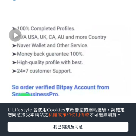
Buy Crypto Instantly | Secure & E
U Lifestyle 會使用Cookies來改善您的網站體驗，請確定
您同意接受本網站之
私隱政策和使用條款
才可繼續瀏覽。
asy with Ramp Network
我已閱讀及同意
Luis Brown56
6小時前