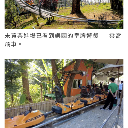
未買票進場已看到樂園的皇牌遊戲——雲霄
飛車。