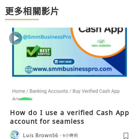
更多相關影片
How do I use a verified Cash App
account for seamless
Luis Brown56
6小時前