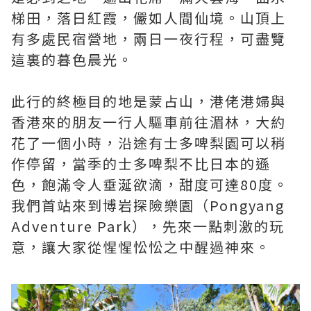
梯田，落日紅霞，儼如人間仙境。山頂上
有多處民宿營地，兩日一夜行程，可盡覽
這裏的暮色晨光。
此行的終極目的地是蒙占山，港佬港婦與
香港來的朋友一行人驅車前往湄林，大約
花了一個小時，沿途有士多啤梨園可以稍
作停留，當季的士多啤梨不比日本的遜
色，飽滿令人垂涎欲滴，甜度可達80度。
我們首站來到博岩探險樂園（Pongyang
Adventure Park），先來一點刺激的玩
意，讓大家從惺惺忪忪之中醒過神來。