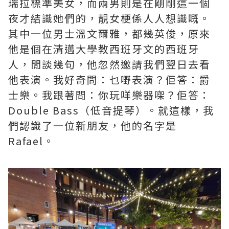
瑞拉標準美女，而兩男則是在剛剛這一個
夜才結識她們的，靚女梗係人人想識嘅。
其中一位男士溫文爾雅，都幾英俊，原來
他是個在清邁大學教西班牙文的西班牙
人，閒談幾句，他忽然邀請我們翌日去看
他表演。我好奇問：乜嘢表演？佢答：爵
士樂。我跟著問：你玩咩樂器㗎？佢答：
Double Bass（低音提琴）。就這樣，我
們認識了一位新朋友，他的名字是
Rafael。