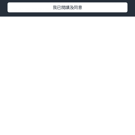
總會令人在破曉之前醒過來，不會錯過上
我已閱讀及同意
天這份神奇的禮物。