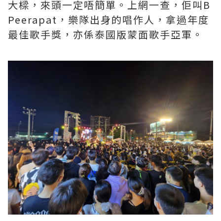
大樑，來頭一定唔簡單。上網一查，佢叫B
Peerapat，樂隊出身的唱作人，拿過年度
最佳歌手獎，亦係泰國版蒙面歌手亞軍。