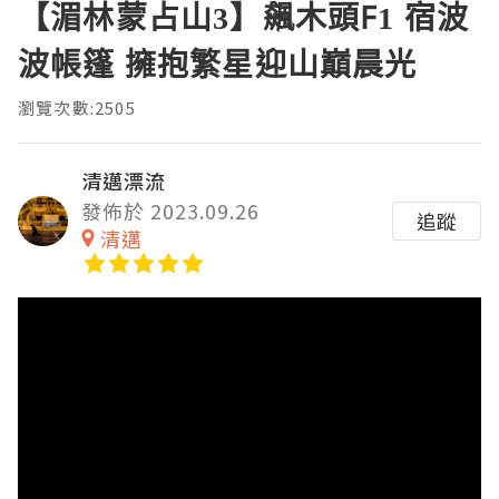
【湄林蒙占山3】飆木頭F1 宿波
波帳篷 擁抱繁星迎山巔晨光
瀏覽次數:2505
清邁漂流
發佈於 2023.09.26
追蹤
清邁