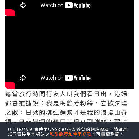
每當旅行時同行友人叫我們看日出，港婦
都會推搪說：我是梅艷芳粉絲，喜歡夕陽
之歌，日落的桃紅嫣紫才是我的浪漫山脊
線。無非是懶的藉口。但來到湄林的蒙占
U Lifestyle 會使用Cookies來改善您的網站體驗，請確定
山巔，世外桃源夜晝交替，大自然的呼喚
您同意接受本網站之
私隱政策和使用條款
才可繼續瀏覽。