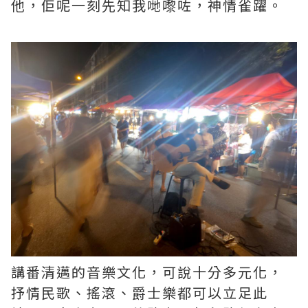
他，佢呢一刻先知我哋嚟咗，神情雀躍。
講番清邁的音樂文化，可說十分多元化，
抒情民歌、搖滾、爵士樂都可以立足此