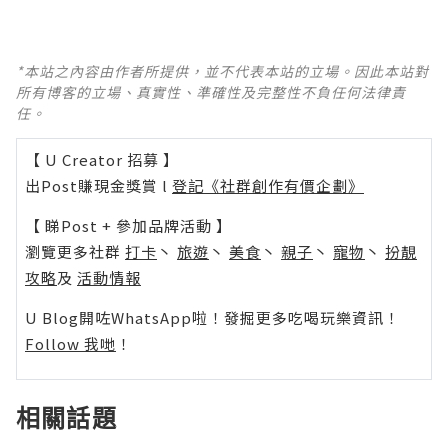
*本站之內容由作者所提供，並不代表本站的立場。因此本站對
所有博客的立場、真實性、準確性及完整性不負任何法律責
任。
【 U Creator 招募 】
出Post賺現金獎賞 l
登記《社群創作有價企劃》
【 睇Post + 參加品牌活動 】
瀏覽更多社群
打卡
丶
旅遊
丶
美食
丶
親子
丶
寵物
丶
扮靚
攻略
及
活動情報
U Blog開咗WhatsApp啦！發掘更多吃喝玩樂資訊！
Follow 我哋
！
相關話題