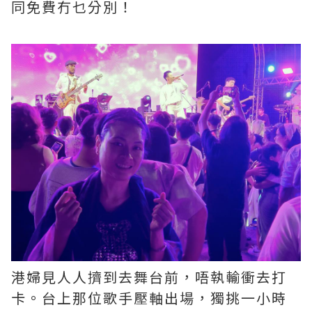
同免費冇乜分別！
港婦見人人擠到去舞台前，唔執輸衝去打
卡。台上那位歌手壓軸出場，獨挑一小時