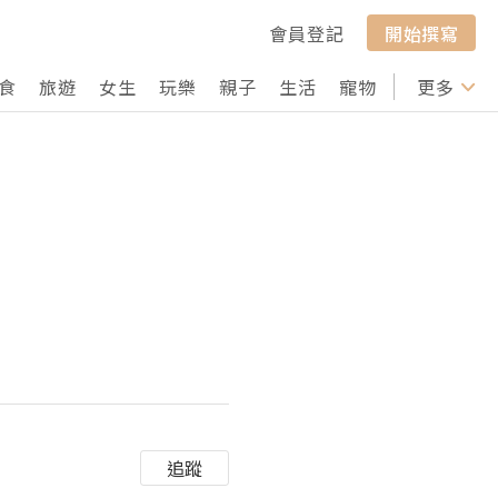
會員登記
開始撰寫
食
旅遊
女生
玩樂
親子
生活
寵物
行山
更多
打卡
追蹤