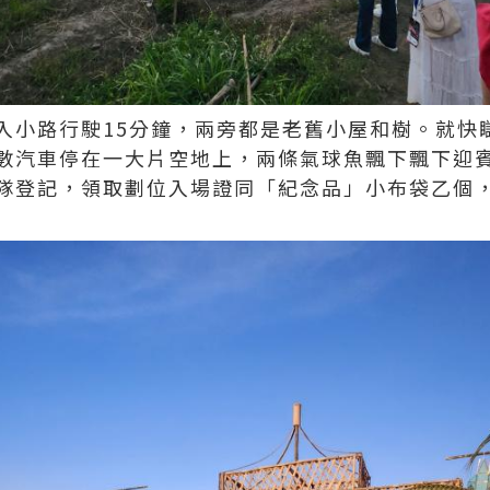
入小路行駛15分鐘，兩旁都是老舊小屋和樹。就快
數汽車停在一大片空地上，兩條氣球魚飄下飄下迎
隊登記，領取劃位入場證同「紀念品」小布袋乙個