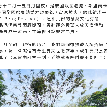
泰曆十二月十五日月圓夜）是泰國以至老撾、斯里蘭
ng），泰國全國都會點燃水燈慶祝，萬家燈火，藉此祈
 Peng Festival），這和北部的蘭納文化有關。「
喺呢個宗教節慶期間，最壯觀必數萬人放天燈活動
場費成千港元，在這裡可說非常昂貴。
」月全蝕，難得的巧合。我們兩個雖然被入場費嚇
票，會一會呢個有今生冇來世嘅盛事。成千元只是普
算了（其實由訂票一刻，老婆就鬼咬咁聲不斷呻貴