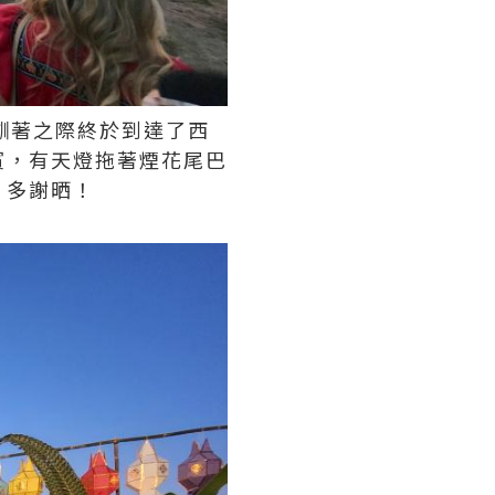
瞓著之際終於到達了西
賓，有天燈拖著煙花尾巴
，多謝晒！