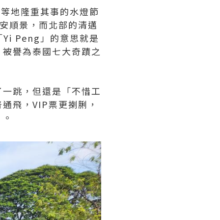
卡等地隆重其事的水燈節
求平安順景，而北部的清邁
Yi Peng」的意思就是
，被譽為泰國七大奇蹟之
了一跳，但還是「不惜工
通飛，VIP票更揦脷，
）。