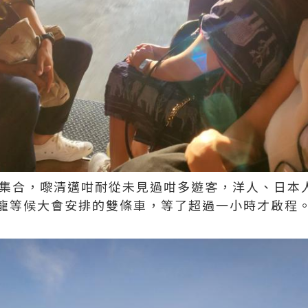
噴泉集合，嚟清邁咁耐從未見過咁多遊客，洋人、日本
龍等候大會安排的雙條車，等了超過一小時才啟程