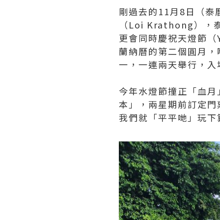
剛過去的11月8日（
（Loi Kratho
更會同時慶祝天燈節（Yi
蘭納曆的第二個圓月，
一，一連兩天舉行，入
今年水燈節撞正「血月
本」，兩星期前訂定門
我們就「平平哋」玩下