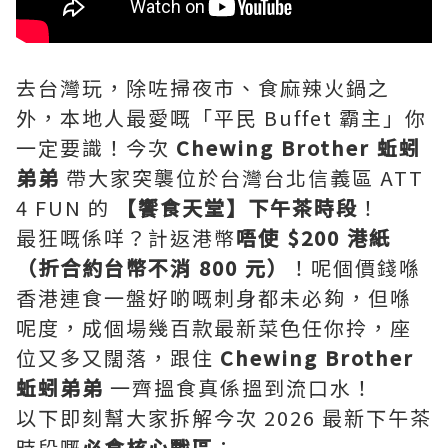
去台灣玩，除咗掃夜市、食麻辣火鍋之
外，本地人最愛嘅「平民 Buffet 霸主」你
一定要識！今次
Chewing Brother 蚯蚓
弟弟
帶大家突襲位於台灣台北信義區 ATT
4 FUN 的
【饗食天堂】下午茶時段
！
最狂嘅係咩？計返港幣
唔使 $200 港紙
（折合約台幣不消 800 元）
！呢個價錢喺
香港連食一盤好啲嘅刺身都未必夠，但喺
呢度，成個場幾百款最新菜色任你拎，座
位又多又闊落，跟住
Chewing Brother
蚯蚓弟弟
一齊搵食真係搵到流口水！
以下即刻幫大家拆解今次 2026 最新下午茶
時段嘅
必食核心戰區
：