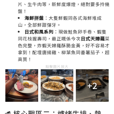
片、生牛肉等，新鮮度爆燈，絕對要多拎幾
盤！
海鮮拼盤
：大隻鮮蝦同各式海鮮堆成
山，全部鮮甜彈牙。
日式和風系列
：現做鮭魚卵手卷、蝦隻
同花枝握壽司，最正嘅係今次
日式天婦羅
菜
色完整，炸蝦天婦羅酥脆金黃，好不容易才
拿到！配埋唐揚雞、柳葉魚同番薯茄子，超
高質！
點擊圖片放大
+2
🥩 核心戰區二：爐烤牛排、熱