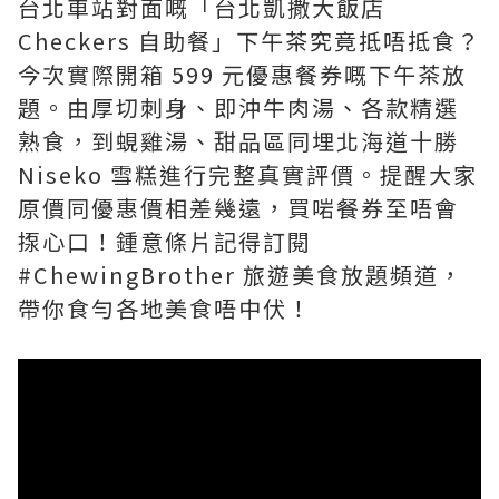
台北車站對面嘅「台北凱撒大飯店
Checkers 自助餐」下午茶究竟抵唔抵食？
今次實際開箱 599 元優惠餐券嘅下午茶放
題。由厚切刺身、即沖牛肉湯、各款精選
熟食，到蜆雞湯、甜品區同埋北海道十勝
Niseko 雪糕進行完整真實評價。提醒大家
原價同優惠價相差幾遠，買啱餐券至唔會
揼心口！鍾意條片記得訂閱
#ChewingBrother 旅遊美食放題頻道，
帶你食勻各地美食唔中伏！