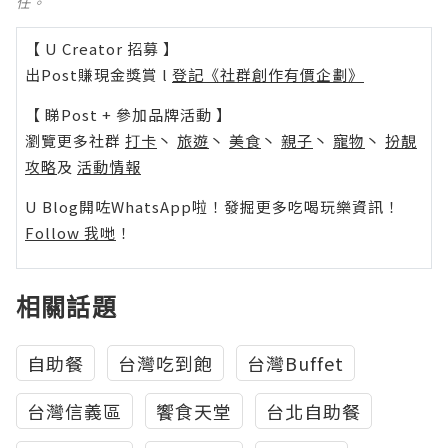
任。
【 U Creator 招募 】
出Post賺現金獎賞 l
登記《社群創作有價企劃》
【 睇Post + 參加品牌活動 】
瀏覽更多社群
打卡
丶
旅遊
丶
美食
丶
親子
丶
寵物
丶
扮靚
攻略
及
活動情報
U Blog開咗WhatsApp啦！發掘更多吃喝玩樂資訊！
Follow 我哋
！
相關話題
自助餐
台灣吃到飽
台灣Buffet
台灣信義區
饗食天堂
台北自助餐