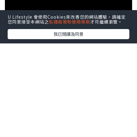
U Lifestyle 會使用Cookies來改善您的網站體驗，請確定
您同意接受本網站之
私隱政策和使用條款
才可繼續瀏覽。
我已閱讀及同意
點擊圖片放大
+18
介紹：
餐廳名稱：
台北凱撒大飯店 Checkers
自助餐
餐廳地址：
台北市中正區忠孝西路一段
38號（台北車站對面，新光三越隔離）