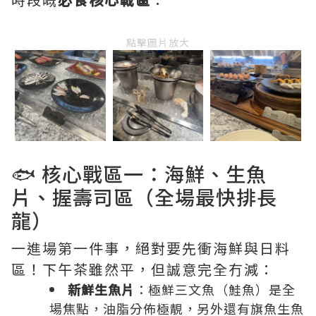
點擊圖片放大
🐟 核心戰區一：海鮮、生魚
片、握壽司區（全場最快排長
龍）
一進場第一件事，絕對要先衝海鮮與日料
區！下午茶雖然平，但誠意完全冇減：
新鮮生魚片
：極鮮三文魚（鮭魚）是全
場焦點，油脂分佈極靚，另外還有旗魚生魚