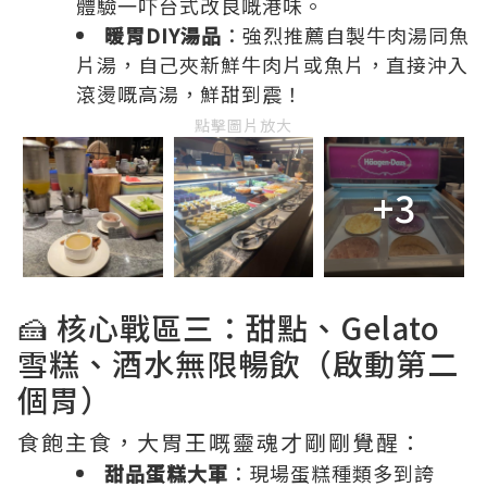
體驗一吓台式改良嘅港味。
暖胃DIY湯品
：強烈推薦自製牛肉湯同魚
片湯，自己夾新鮮牛肉片或魚片，直接沖入
滾燙嘅高湯，鮮甜到震！
點擊圖片放大
+3
🍰 核心戰區三：甜點、Gelato
雪糕、酒水無限暢飲（啟動第二
個胃）
食飽主食，大胃王嘅靈魂才剛剛覺醒：
甜品蛋糕大軍
：現場蛋糕種類多到誇