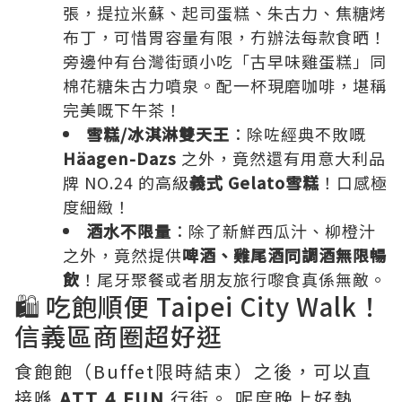
張，提拉米蘇、起司蛋糕、朱古力、焦糖烤
布丁，可惜胃容量有限，冇辦法每款食晒！
旁邊仲有台灣街頭小吃「古早味雞蛋糕」同
棉花糖朱古力噴泉。配一杯現磨咖啡，堪稱
完美嘅下午茶！
雪糕/冰淇淋雙天王
：除咗經典不敗嘅
Häagen-Dazs
之外，竟然還有用意大利品
牌 NO.24 的高級
義式 Gelato雪糕
！口感極
度細緻！
酒水不限量
：除了新鮮西瓜汁、柳橙汁
之外，竟然提供
啤酒、雞尾酒同調酒無限暢
飲
！尾牙聚餐或者朋友旅行嚟食真係無敵。
🛍️ 吃飽順便 Taipei City Walk！
信義區商圈超好逛
食飽飽（Buffet限時結束）之後，可以直
接喺
ATT 4 FUN
行街。 呢度晚上好熱