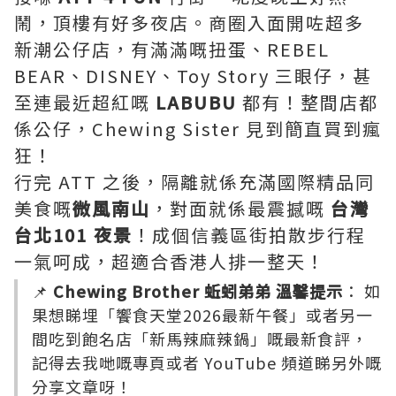
鬧，頂樓有好多夜店。商圈入面開咗超多
新潮公仔店，有滿滿嘅扭蛋、REBEL
BEAR、DISNEY、Toy Story 三眼仔，甚
至連最近超紅嘅
LABUBU
都有！整間店都
係公仔，Chewing Sister 見到簡直買到瘋
狂！
行完 ATT 之後，隔離就係充滿國際精品同
美食嘅
微風南山
，對面就係最震撼嘅
台灣
台北101 夜景
！成個信義區街拍散步行程
一氣呵成，超適合香港人排一整天！
📌
Chewing Brother 蚯蚓弟弟 溫馨提示
： 如
果想睇埋「饗食天堂2026最新午餐」或者另一
間吃到飽名店「新馬辣麻辣鍋」嘅最新食評，
記得去我哋嘅專頁或者 YouTube 頻道睇另外嘅
分享文章呀！