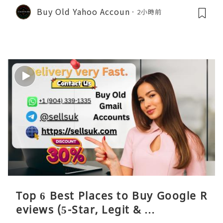
Buy Old Yahoo Accoun
2小時前
Top 6 Best Places to Buy Google R
eviews (5-Star, Legit & …