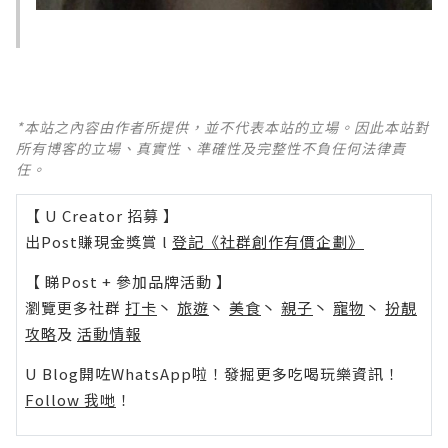
*本站之內容由作者所提供，並不代表本站的立場。因此本站對
所有博客的立場、真實性、準確性及完整性不負任何法律責
任。
【 U Creator 招募 】
出Post賺現金獎賞 l
登記《社群創作有價企劃》
【 睇Post + 參加品牌活動 】
瀏覽更多社群
打卡
丶
旅遊
丶
美食
丶
親子
丶
寵物
丶
扮靚
攻略
及
活動情報
U Blog開咗WhatsApp啦！發掘更多吃喝玩樂資訊！
Follow 我哋
！