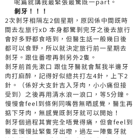
呢篇就講我最緊張最驚既一part。
剝牙！！！
2次剝牙相隔左2個星期，原因係中間既時
間去左旅行xD 本身都驚剝完牙之後去旅行
會好多野都食唔到，但醫生話一般幾日後
都可以食野，所以就決定旅行前一星期去
剝牙。跟住番嚟再剝另外2隻。
剝牙前首先漱口 跟住牙醫就會幫我半邊牙
肉打麻醉，記得好似總共打左4針，上下2
針。（係好大支針吉入牙肉，小小痛但接
受到）之後再用清水浪一浪口，等5分鐘。
慢慢會feel到條俐同嘴唇無晒感覺，醫生再
掂下牙肉，無感覺既剝牙就可以開始！
剝牙個過程其實完全唔覺得痛，但會feel到
醫生慢慢扯緊隻牙出嚟，過左一陣隻牙就