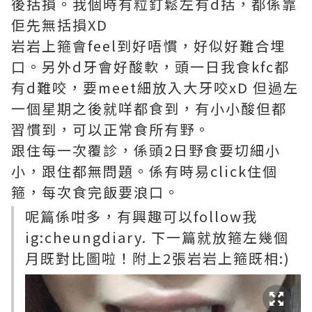
後括損。我個時有粒釘鬆左有d括，都係靠
佢先無括損XD
岩岩上箍會feel到好唔慣，好似好難合埋
口。另外d牙會好酸軟，頭一日我食kfc都
有d難咬，要meet細放入大牙咬xD 但過左
一個星期之後就咩都食到，有小小酸但都
習慣到，可以正常食所有野。
跟住每一次覆診，係頭2日野食要切細小
小，跟住都無問題。係有時易click住個
箍，每次食完飯要浪口。
呢篇係咁多，有興趣可以follow我
ig:cheungdiary. 下一篇就放箍左幾個
月既對比圖啦！附上2張岩岩上箍既相:)