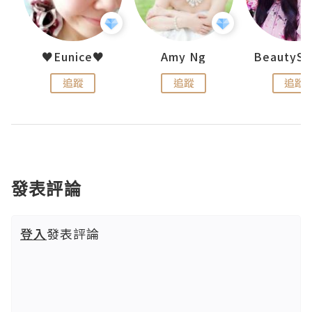
h 夏沫
♥Eunice♥
Amy Ng
追蹤
追蹤
追蹤
發表評論
登入
發表評論