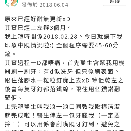
追蹤
發佈於 2018.06.04
原來已經好耐無更新xD
其實已經上左箍3個月。
我上箍時間係2018.02.28。今日就講下我
印象中既情況啦:) 全個程序需要45-60分
鐘。
其實過程一D都唔痛，首先醫生會幫我用機
器刷一刷牙，有d似洗牙 但只係刷表面。
跟住落膠水一粒粒釘痴上去xD 等佢乾左之
後會每隻牙釘都落鐵線，跟住用個鑽鑽翻
緊佢。
上完箍醫生叫我浪一浪口同教我點樣清潔
就完成啦！醫生俾左一包牙臘我（一定要
拎！）可以用係會刮嘴既牙釘到，避免之