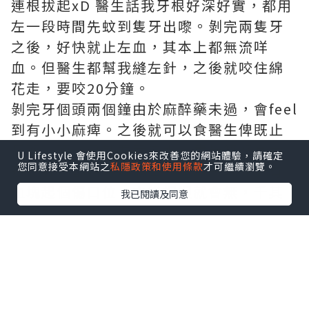
連根拔起xD 醫生話我牙根好深好實，都用
左一段時間先蚊到隻牙出嚟。剝完兩隻牙
之後，好快就止左血，其本上都無流咩
血。但醫生都幫我縫左針，之後就咬住綿
花走，要咬20分鐘。
剝完牙個頭兩個鐘由於麻醉藥未過，會feel
到有小小麻痺。之後就可以食醫生俾既止
痛藥。頭一日就要吞口水，盡量唔好食太
U Lifestyle 會使用Cookies來改善您的網站體驗，請確定
您同意接受本網站之
私隱政策和使用條款
才可繼續瀏覽。
熱既野，都唔可以浪口。過左一晚見到有
血塊起個傷口位，之後慢慢就會無，千其
我已閱讀及同意
唔好整走佢！！！
除左頭一日食粥之外，第2日開始就可以食
米線、面包等等，軟小小既食物。
剝完牙既第6日，我就去左日本旅行xD 其
本上食野都完全無問題，咩都食到咬到。