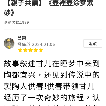
【親子共讀】《壶裡壶涂梦紫
砂》
瀏覽次數:1899
昌崇
追蹤
發佈於 2024.01.06
故事敍述甘儿在睡梦中来到
陶都宜兴，还见到传说中的
製陶人供春!供春带领甘儿
经历了一次奇妙的旅程，认