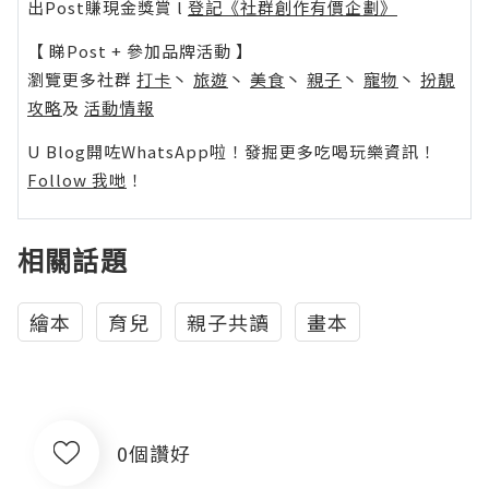
出Post賺現金獎賞 l
登記《社群創作有價企劃》
【 睇Post + 參加品牌活動 】
瀏覽更多社群
打卡
丶
旅遊
丶
美食
丶
親子
丶
寵物
丶
扮靚
攻略
及
活動情報
U Blog開咗WhatsApp啦！發掘更多吃喝玩樂資訊！
Follow 我哋
！
相關話題
繪本
育兒
親子共讀
畫本
0個讚好