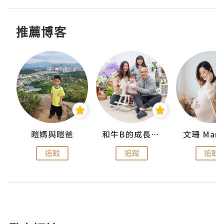
推薦博客
 Swan
暟媽與暟爸
和牛B的成長日記
文珊 ManS
追蹤
追蹤
追蹤