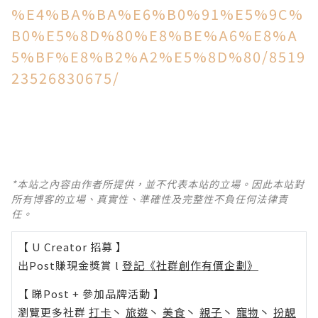
%E4%BA%BA%E6%B0%91%E5%9C%
B0%E5%8D%80%E8%BE%A6%E8%A
5%BF%E8%B2%A2%E5%8D%80/8519
23526830675/
*本站之內容由作者所提供，並不代表本站的立場。因此本站對
所有博客的立場、真實性、準確性及完整性不負任何法律責
任。
【 U Creator 招募 】
出Post賺現金獎賞 l
登記《社群創作有價企劃》
【 睇Post + 參加品牌活動 】
瀏覽更多社群
打卡
丶
旅遊
丶
美食
丶
親子
丶
寵物
丶
扮靚