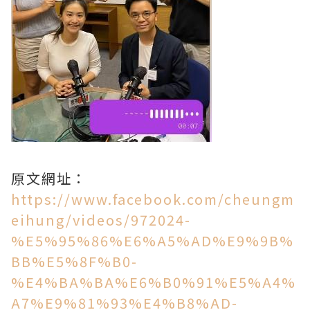
原文網址：
https://www.facebook.com/cheungm
eihung/videos/972024-
%E5%95%86%E6%A5%AD%E9%9B%
BB%E5%8F%B0-
%E4%BA%BA%E6%B0%91%E5%A4%
A7%E9%81%93%E4%B8%AD-