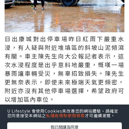
日出康城對出停車場昨日紅雨下嚴重水
浸，有人疑與附近堆填區的斜坡山泥傾瀉
有關。車主陳先生向大公報記者表示，這
次水浸程度是出乎意料地嚴重，慨嘆一場
暴雨讓車輛受災，無辜招致損失。陳先生
更無奈表示，即使未來極端天氣更頻密，
附近亦沒有其他停車場選擇，希望政府可
以增加區內車位。
U Lifestyle 會使用Cookies來改善您的網站體驗，請確定
對於是次水浸的範圍比過去更大，有車主
您同意接受本網站之
私隱政策和使用條款
才可繼續瀏覽。
認為是旁邊的復修堆填區綠化範圍的斜坡
我已閱讀及同意