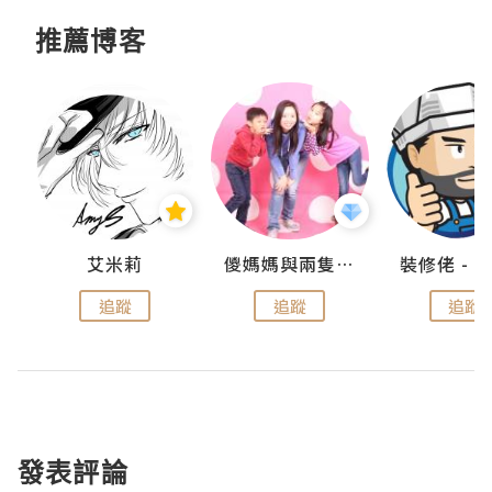
推薦博客
點滴
艾米莉
儍媽媽與兩隻小魔怪之家
追蹤
追蹤
追蹤
發表評論