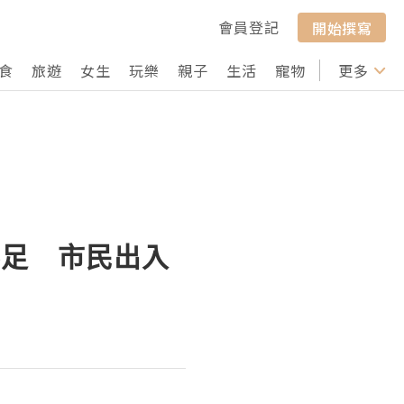
會員登記
開始撰寫
食
旅遊
女生
玩樂
親子
生活
寵物
行山
更多
打卡
不足 市民出入