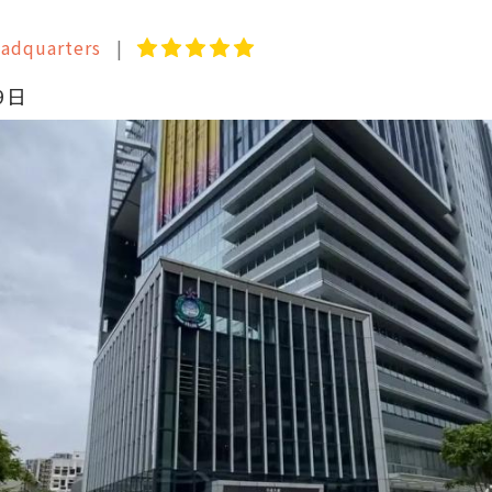
adquarters
9日