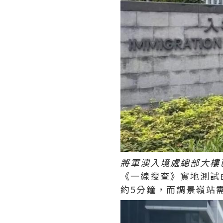
將軍澳入境處總部大樓
《一線搜查》實地測試
約5分鐘，而調景嶺站