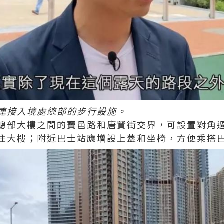
連接入境處總部的步行設施。
總部大樓之間的寶邑路和唐賢街交界，可設置對角
往大樓；附近巴士站應增設上蓋和坐椅，方便乘搭