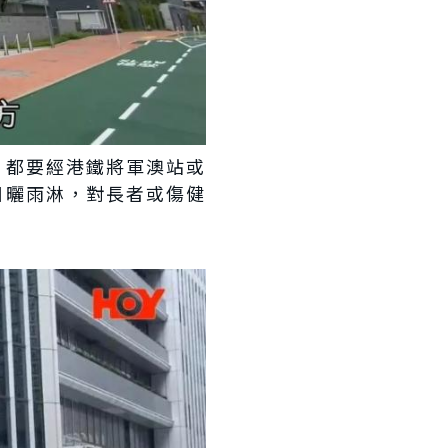
，都要經港鐵將軍澳站或
日曬雨淋，對長者或傷健