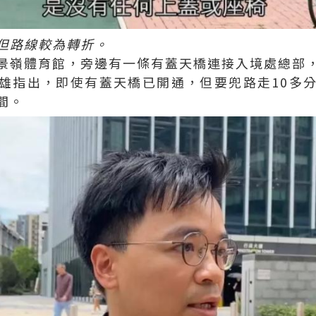
但路線較為轉折。
景嶺體育館，旁邊有一條有蓋天橋連接入境處總部
雄指出，即使有蓋天橋已開通，但要兜路走10多
間。