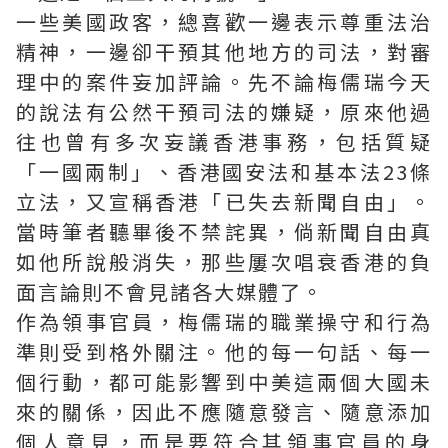
一些美國政客，總喜歡一邊表示尊重法治
精神，一邊卻干預其他地方的司法，對審
理中的案件妄加評論。先不論梅儒瑞今天
的說法有公然干預司法的嫌疑，原來他過
往也曾有多次妄議香港事務，包括質疑
「一國兩制」、香港國安法和基本法23條
立法，又宣稱香港「已失去新聞自由」。
當時筆者聽畢後不禁詫異，倘新聞自由真
如他所說般消失，那些屢次唱衰香港的負
面言論則不會見諸各大媒體了。
作為領事官員，梅儒瑞的職業操守和行為
準則受到格外關注。他的每一句話、每一
個行動，都可能影響到中美這兩個大國未
來的關係，因此不應隨意發言、隨意添加
個人意見，而是要符合其領事官員的身