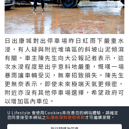
日出康城對出停車場昨日紅雨下嚴重水
浸，有人疑與附近堆填區的斜坡山泥傾瀉
有關。車主陳先生向大公報記者表示，這
次水浸程度是出乎意料地嚴重，慨嘆一場
暴雨讓車輛受災，無辜招致損失。陳先生
更無奈表示，即使未來極端天氣更頻密，
附近亦沒有其他停車場選擇，希望政府可
以增加區內車位。
U Lifestyle 會使用Cookies來改善您的網站體驗，請確定
對於是次水浸的範圍比過去更大，有車主
您同意接受本網站之
私隱政策和使用條款
才可繼續瀏覽。
認為是旁邊的復修堆填區綠化範圍的斜坡
我已閱讀及同意