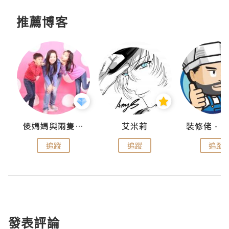
推薦博客
點滴
儍媽媽與兩隻小魔怪之家
艾米莉
追蹤
追蹤
追蹤
發表評論