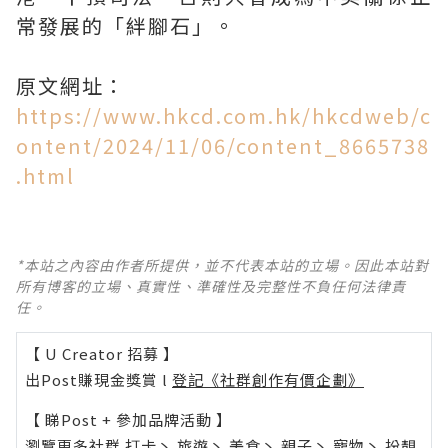
常發展的「絆腳石」。
原文網址：
https://www.hkcd.com.hk/hkcdweb/c
ontent/2024/11/06/content_8665738
.html
*本站之內容由作者所提供，並不代表本站的立場。因此本站對
所有博客的立場、真實性、準確性及完整性不負任何法律責
任。
【 U Creator 招募 】
出Post賺現金獎賞 l
登記《社群創作有價企劃》
【 睇Post + 參加品牌活動 】
瀏覽更多社群
打卡
丶
旅遊
丶
美食
丶
親子
丶
寵物
丶
扮靚