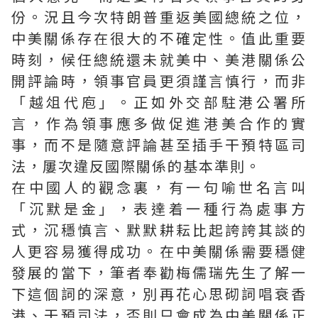
份。況且今次特朗普重返美國總統之位，
中美關係存在很大的不確定性。值此重要
時刻，候任總統還未就美中、美港關係公
開評論時，領事官員更須謹言慎行，而非
「越俎代庖」。正如外交部駐港公署所
言，作為領事應多做促進港美合作的實
事，而不是隨意評論甚至插手干預特區司
法，屢次違反國際關係的基本準則。
在中國人的觀念裏，有一句喻世名言叫
「沉默是金」，表達着一種行為處事方
式，沉穩慎言、默默耕耘比起誇誇其談的
人更容易獲得成功。在中美關係需要穩健
發展的當下，筆者奉勸梅儒瑞先生了解一
下這個詞的深意，別再花心思砌詞唱衰香
港、干預司法，否則只會成為中美關係正