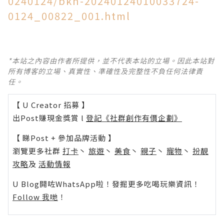
0240124/bkn-20240124010033724-
0124_00822_001.html
*本站之內容由作者所提供，並不代表本站的立場。因此本站對
所有博客的立場、真實性、準確性及完整性不負任何法律責
任。
【 U Creator 招募 】
出Post賺現金獎賞 l
登記《社群創作有價企劃》
【 睇Post + 參加品牌活動 】
瀏覽更多社群
打卡
丶
旅遊
丶
美食
丶
親子
丶
寵物
丶
扮靚
攻略
及
活動情報
U Blog開咗WhatsApp啦！發掘更多吃喝玩樂資訊！
Follow 我哋
！