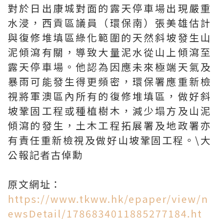
對於日出康城對面的露天停車場出現嚴重
水浸，西貢區議員（環保南）張美雄估計
與復修堆填區綠化範圍的天然斜坡發生山
泥傾瀉有關，導致大量泥水從山上傾瀉至
露天停車場。他認為因應未來極端天氣及
暴雨可能發生得更頻密，環保署應重新檢
視將軍澳區內所有的復修堆填區，做好斜
坡鞏固工程或種植樹木，減少塌方及山泥
傾瀉的發生，土木工程拓展署及地政署亦
有責任重新檢視及做好山坡鞏固工程。\大
公報記者古倬勳
原文網址：
https://www.tkww.hk/epaper/view/n
ewsDetail/1786834011885277184.ht