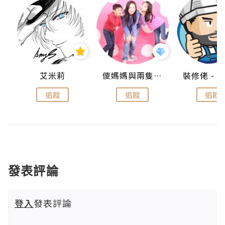
點滴
艾米莉
儍媽媽與兩隻小魔怪之家
追蹤
追蹤
追蹤
發表評論
登入
發表評論