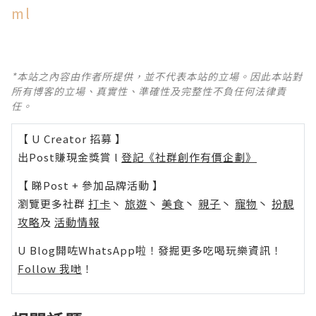
ml
*本站之內容由作者所提供，並不代表本站的立場。因此本站對
所有博客的立場、真實性、準確性及完整性不負任何法律責
任。
【 U Creator 招募 】
出Post賺現金獎賞 l
登記《社群創作有價企劃》
【 睇Post + 參加品牌活動 】
瀏覽更多社群
打卡
丶
旅遊
丶
美食
丶
親子
丶
寵物
丶
扮靚
攻略
及
活動情報
U Blog開咗WhatsApp啦！發掘更多吃喝玩樂資訊！
Follow 我哋
！