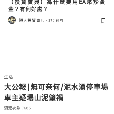
【投資寶典】為什麼要用EA來炒黃
金？有何好處？
懶人投資寶典
37分鐘前
生活
大公報|無可奈何/泥水湧停車場
車主疑塌山泥肇禍
瀏覽次數:7685