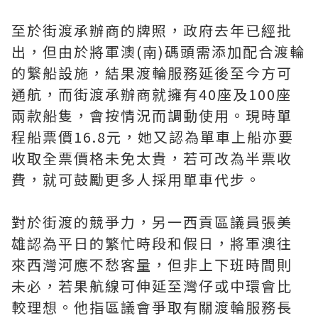
至於街渡承辦商的牌照，政府去年已經批
出，但由於將軍澳(南)碼頭需添加配合渡輪
的繋船設施，結果渡輪服務延後至今方可
通航，而街渡承辦商就擁有40座及100座
兩款船隻，會按情況而調動使用。現時單
程船票價16.8元，她又認為單車上船亦要
收取全票價格未免太貴，若可改為半票收
費，就可鼓勵更多人採用單車代步。
對於街渡的競爭力，另一西貢區議員張美
雄認為平日的繁忙時段和假日，將軍澳往
來西灣河應不愁客量，但非上下班時間則
未必，若果航線可伸延至灣仔或中環會比
較理想。他指區議會爭取有關渡輪服務長