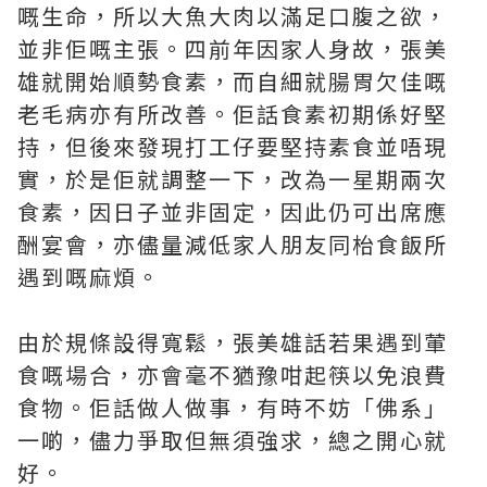
嘅生命，所以大魚大肉以滿足口腹之欲，
並非佢嘅主張。四前年因家人身故，張美
雄就開始順勢食素，而自細就腸胃欠佳嘅
老毛病亦有所改善。佢話食素初期係好堅
持，但後來發現打工仔要堅持素食並唔現
實，於是佢就調整一下，改為一星期兩次
食素，因日子並非固定，因此仍可出席應
酬宴會，亦儘量減低家人朋友同枱食飯所
遇到嘅麻煩。
由於規條設得寬鬆，張美雄話若果遇到葷
食嘅場合，亦會毫不猶豫咁起筷以免浪費
食物。佢話做人做事，有時不妨「佛系」
一啲，儘力爭取但無須強求，總之開心就
好。