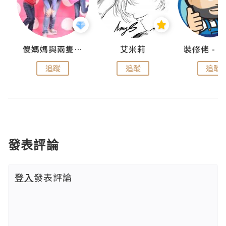
點滴
儍媽媽與兩隻小魔怪之家
艾米莉
追蹤
追蹤
追蹤
發表評論
登入
發表評論