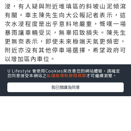
浸，有人疑與附近堆填區的斜坡山泥傾瀉
有關。車主陳先生向大公報記者表示，這
次水浸程度是出乎意料地嚴重，慨嘆一場
暴雨讓車輛受災，無辜招致損失。陳先生
更無奈表示，即使未來極端天氣更頻密，
附近亦沒有其他停車場選擇，希望政府可
以增加區內車位。
U Lifestyle 會使用Cookies來改善您的網站體驗，請確定
對於是次水浸的範圍比過去更大，有車主
您同意接受本網站之
私隱政策和使用條款
才可繼續瀏覽。
認為是旁邊的復修堆填區綠化範圍的斜坡
我已閱讀及同意
發生山泥傾瀉，有雨水連同泥土沖下來湧
至停車場，釀成災害。
對於日出康城對面的露天停車場出現嚴重
水浸，西貢區議員（環保南）張美雄估計