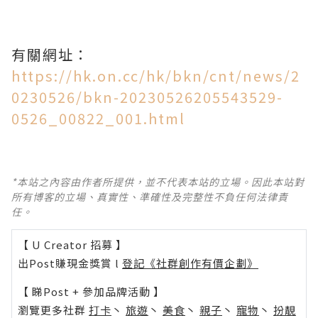
有關網址：
https://hk.on.cc/hk/bkn/cnt/news/2
0230526/bkn-20230526205543529-
0526_00822_001.html
*本站之內容由作者所提供，並不代表本站的立場。因此本站對
所有博客的立場、真實性、準確性及完整性不負任何法律責
任。
【 U Creator 招募 】
出Post賺現金獎賞 l
登記《社群創作有價企劃》
【 睇Post + 參加品牌活動 】
瀏覽更多社群
打卡
丶
旅遊
丶
美食
丶
親子
丶
寵物
丶
扮靚