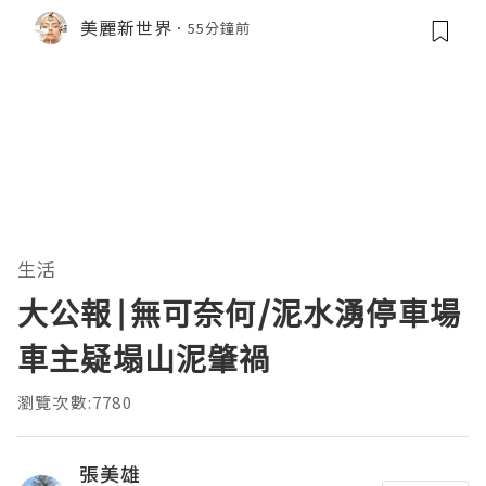
作！
美麗新世界
55分鐘前
生活
大公報|無可奈何/泥水湧停車場
車主疑塌山泥肇禍
瀏覽次數:7780
張美雄