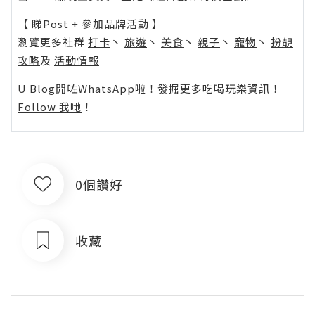
【 睇Post + 參加品牌活動 】
瀏覽更多社群
打卡
丶
旅遊
丶
美食
丶
親子
丶
寵物
丶
扮靚
攻略
及
活動情報
U Blog開咗WhatsApp啦！發掘更多吃喝玩樂資訊！
Follow 我哋
！
0個讚好
收藏