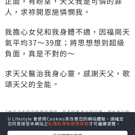
正面，有盼望，天父我是可憐的罪
人，求祢開恩施憐憫我。
我擔心女兒和我身體不適，因福崗天
氣平均37～39度；將思想想到超級
負面，真是不對的～
求天父醫治我身心靈，感謝天父，歌
頌天父的全能。
*本站之內容由作者所提供，並不代表本站的立場。因此本站對
所有博客的立場、真實性、準確性及完整性不負任何法律責
U Lifestyle 會使用Cookies來改善您的網站體驗，請確定
您同意接受本網站之
私隱政策和使用條款
才可繼續瀏覽。
任。