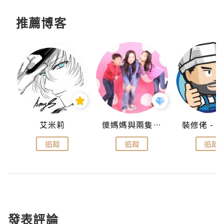
推薦博客
點滴
艾米莉
儍媽媽與兩隻小魔怪之家
追蹤
追蹤
追蹤
發表評論