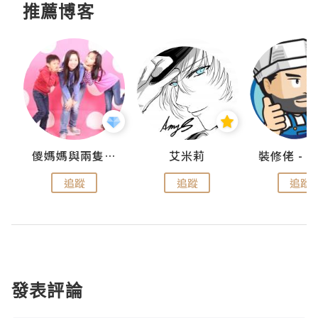
推薦博客
點滴
儍媽媽與兩隻小魔怪之家
艾米莉
追蹤
追蹤
追蹤
發表評論