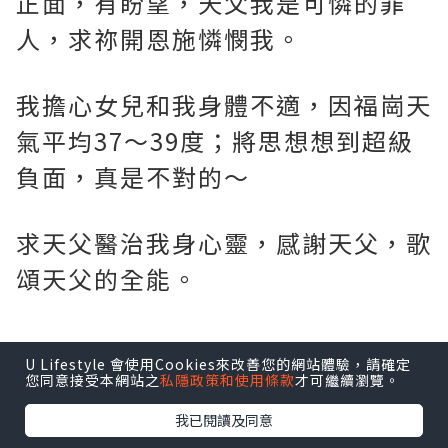
正面，有盼望，天父我是可憐的罪
人，求祢開恩施憐憫我。
我擔心女兒和我身體不適，因福崗天
氣平均37～39度；將思想想到超級
負面，真是不對的～
求天父醫治我身心靈，感謝天父，歌
頌天父的全能。
U Lifestyle 會使用Cookies來改善您的網站體驗，請確定
*本站之內容由作者所提供，並不代表本站的立場。因此本站對
您同意接受本網站之
私隱政策和使用條款
才可繼續瀏覽。
所有博客的立場、真實性、準確性及完整性不負任何法律責
任。
我已閱讀及同意