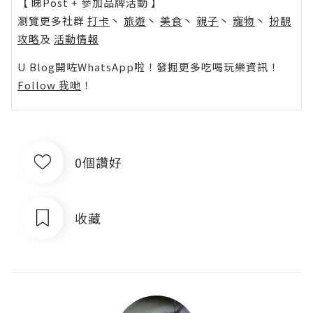
【 睇Post + 參加品牌活動 】
瀏覽更多社群
打卡
丶
旅遊
丶
美食
丶
親子
丶
寵物
丶
扮靚
攻略
及
活動情報
U Blog開咗WhatsApp啦！發掘更多吃喝玩樂資訊！
Follow 我哋
！
0個讚好
收藏