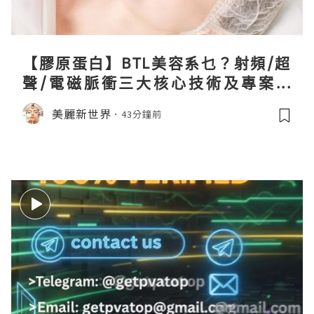
【膠原蛋白】BTL美容系乜？射頻/超
聲/電磁脈衝三大核心技術及專案盤
點！
美麗新世界
43分鐘前