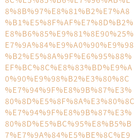
8%8B%97%E8%81%B2%E7%A8
%B1%E5%8F%AF%E7%8D%B2%
E8%B6%85%E9%81%8E90%25%
E7%9A%84%E9%A0%90%E9%98
%B2%E5%8A%9F%E6%95%88%
EF%BC%8C%E8%83%BD%E9%A
0%90%E9%98%B2%E3%80%8C
%E7%94%9F%E8%9B%87%E3%
80%8D%E5%8F%8A%E3%80%8C
%E7%94%9F%E8%9B%87%E3%
80%8D%E5%BC%95%E8%B5%B
7%E7%9A%84%E5%BE%8C%E9