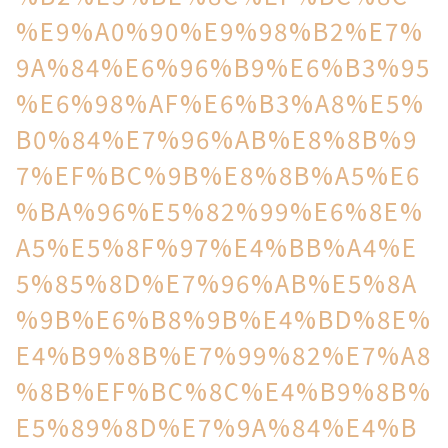
%E9%A0%90%E9%98%B2%E7%
9A%84%E6%96%B9%E6%B3%95
%E6%98%AF%E6%B3%A8%E5%
B0%84%E7%96%AB%E8%8B%9
7%EF%BC%9B%E8%8B%A5%E6
%BA%96%E5%82%99%E6%8E%
A5%E5%8F%97%E4%BB%A4%E
5%85%8D%E7%96%AB%E5%8A
%9B%E6%B8%9B%E4%BD%8E%
E4%B9%8B%E7%99%82%E7%A8
%8B%EF%BC%8C%E4%B9%8B%
E5%89%8D%E7%9A%84%E4%B