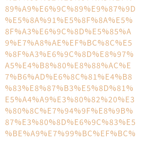
89%A9%E6%9C%89%E9%87%9D
%E5%8A%91%E5%8F%8A%E5%
8F%A3%E6%9C%8D%E5%85%A
9%E7%A8%AE%EF%BC%8C%E5
%8F%A3%E6%9C%8D%E8%97%
A5%E4%B8%80%E8%88%AC%E
7%B6%AD%E6%8C%81%E4%B8
%83%E8%87%B3%E5%8D%81%
E5%A4%A9%E3%80%82%20%E3
%80%8C%E7%94%9F%E8%9B%
87%E3%80%8D%E6%9C%83%E5
%BE%A9%E7%99%BC%EF%BC%