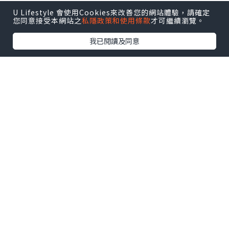
U Lifestyle 會使用Cookies來改善您的網站體驗，請確定
*本站之內容由作者所提供，並不代表本站的立場。因此本站對
您同意接受本網站之
私隱政策和使用條款
才可繼續瀏覽。
所有博客的立場、真實性、準確性及完整性不負任何法律責
任。
我已閱讀及同意
【 U Creator 招募 】
出Post賺現金獎賞 l
登記《社群創作有價企劃》
【 睇Post + 參加品牌活動 】
瀏覽更多社群
打卡
丶
旅遊
丶
美食
丶
親子
丶
寵物
丶
扮靚
攻略
及
活動情報
U Blog開咗WhatsApp啦！發掘更多吃喝玩樂資訊！
Follow 我哋
！
0個讚好