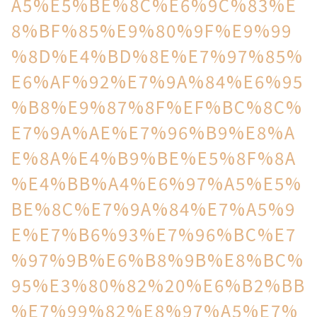
A5%E5%BE%8C%E6%9C%83%E
8%BF%85%E9%80%9F%E9%99
%8D%E4%BD%8E%E7%97%85%
E6%AF%92%E7%9A%84%E6%95
%B8%E9%87%8F%EF%BC%8C%
E7%9A%AE%E7%96%B9%E8%A
E%8A%E4%B9%BE%E5%8F%8A
%E4%BB%A4%E6%97%A5%E5%
BE%8C%E7%9A%84%E7%A5%9
E%E7%B6%93%E7%96%BC%E7
%97%9B%E6%B8%9B%E8%BC%
95%E3%80%82%20%E6%B2%BB
%E7%99%82%E8%97%A5%E7%