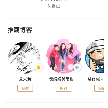
3.自由
推薦博客
點滴
艾米莉
儍媽媽與兩隻小魔怪之家
追蹤
追蹤
追蹤