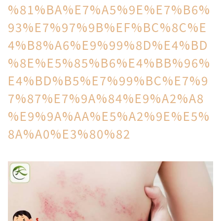
%81%BA%E7%A5%9E%E7%B6%
93%E7%97%9B%EF%BC%8C%E
4%B8%A6%E9%99%8D%E4%BD
%8E%E5%85%B6%E4%BB%96%
E4%BD%B5%E7%99%BC%E7%9
7%87%E7%9A%84%E9%A2%A8
%E9%9A%AA%E5%A2%9E%E5%
8A%A0%E3%80%82