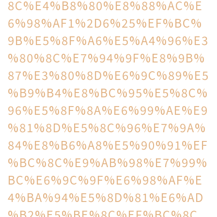
8C%E4%B8%80%E8%88%AC%E
6%98%AF1%2D6%25%EF%BC%
9B%E5%8F%A6%E5%A4%96%E3
%80%8C%E7%94%9F%E8%9B%
87%E3%80%8D%E6%9C%89%E5
%B9%B4%E8%BC%95%E5%8C%
96%E5%8F%8A%E6%99%AE%E9
%81%8D%E5%8C%96%E7%9A%
84%E8%B6%A8%E5%90%91%EF
%BC%8C%E9%AB%98%E7%99%
BC%E6%9C%9F%E6%98%AF%E
4%BA%94%E5%8D%81%E6%AD
%B2%E5%BE%8C%EF%BC%8C