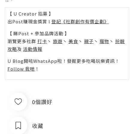
【 U Creator 招募 】
出Post賺現金獎賞 l
登記《社群創作有價企劃》
【 睇Post + 參加品牌活動 】
瀏覽更多社群
打卡
丶
旅遊
丶
美食
丶
親子
丶
寵物
丶
扮靚
攻略
及
活動情報
U Blog開咗WhatsApp啦！發掘更多吃喝玩樂資訊！
Follow 我哋
！
0個讚好
收藏