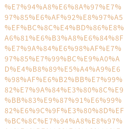
%E7%94%A8%E6%8A%97%E7%
97%85%E6%AF%92%E8%97%A5
%EF%BC%8C%E4%BD%86%E8%
A6%81%E6%B3%A8%E6%84%8F
%E7%9A%84%E6%98%AF%E7%
97%85%E7%99%BC%E9%A0%A
D%E4%B8%89%E5%A4%A9%E6
%98%AF%E6%B2%BB%E7%99%
82%E7%9A%84%E3%80%8C%E9
%BB%83%E9%87%91%E6%99%
82%E6%9C%9F%E3%80%8D%EF
%BC%8C%E7%94%A8%E8%97%