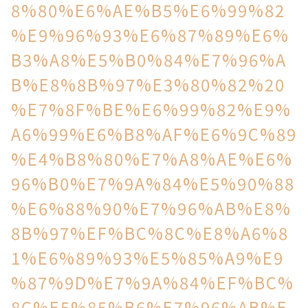
8%80%E6%AE%B5%E6%99%82
%E9%96%93%E6%87%89%E6%
B3%A8%E5%B0%84%E7%96%A
B%E8%8B%97%E3%80%82%20
%E7%8F%BE%E6%99%82%E9%
A6%99%E6%B8%AF%E6%9C%89
%E4%B8%80%E7%A8%AE%E6%
96%B0%E7%9A%84%E5%90%88
%E6%88%90%E7%96%AB%E8%
8B%97%EF%BC%8C%E8%A6%8
1%E6%89%93%E5%85%A9%E9
%87%9D%E7%9A%84%EF%BC%
8C%E5%85%B6%E7%96%AB%E