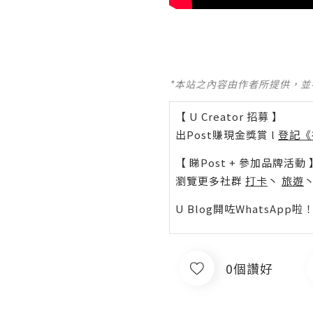
*本站之內容由作者所提供，
【 U Creator 招募 】
出Post賺現金獎賞 l
登記《
【 睇Post + 參加品牌活動 
瀏覽更多社群
打卡
丶
旅遊
U Blog開咗WhatsAp
0個讚好