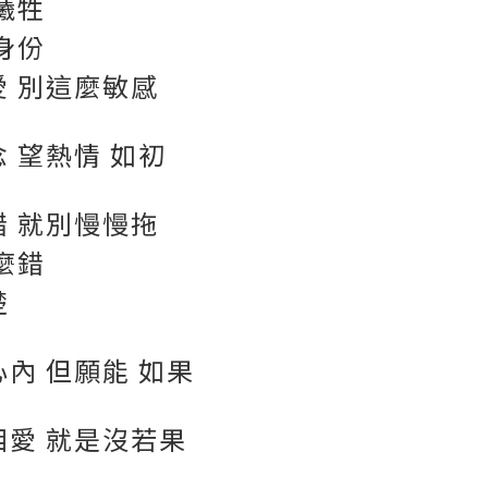
犧牲
身份
愛 別這麼敏感
 望熱情 如初
錯 就別慢慢拖
麼錯
楚
內 但願能 如果
相愛 就是沒若果