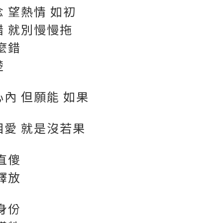
 望熱情 如初
錯 就別慢慢拖
麼錯
楚
內 但願能 如果
相愛 就是沒若果
直傻
釋放
身份