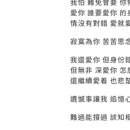
我怕 難免會要 你
愛你 誰要愛你 的
情沒有對錯 愛就
寂寞為你 苦苦思念
我還愛你 但身份
但無非 深愛你 怎
還繼續愛着 也悲
遺憾事讓我 追憶心
難過能撐過 該知