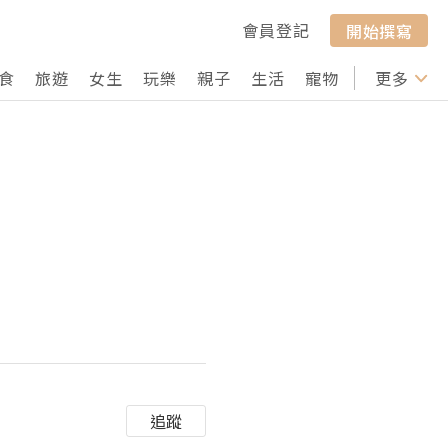
會員登記
開始撰寫
食
旅遊
女生
玩樂
親子
生活
寵物
行山
更多
打卡
追蹤