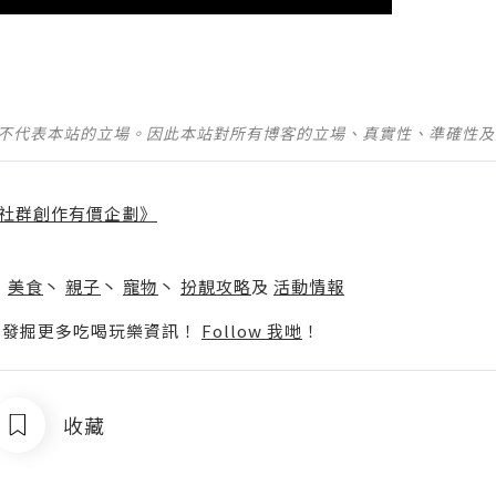
並不代表本站的立場。因此本站對所有博客的立場、真實性、準確性
社群創作有價企劃》
】
丶
美食
丶
親子
丶
寵物
丶
扮靚攻略
及
活動情報
p啦！發掘更多吃喝玩樂資訊！
Follow 我哋
！
收藏