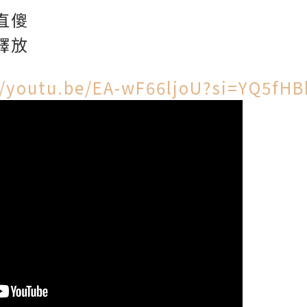
直傻
釋放
//youtu.be/EA-wF66ljoU?si=YQ5f