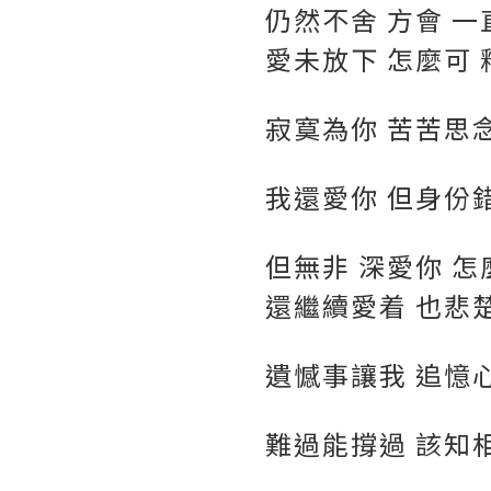
仍然不舍 方會 一
愛未放下 怎麼可 
寂寞為你 苦苦思念
我還愛你 但身份
但無非 深愛你 怎
還繼續愛着 也悲
遺憾事讓我 追憶心
難過能撐過 該知