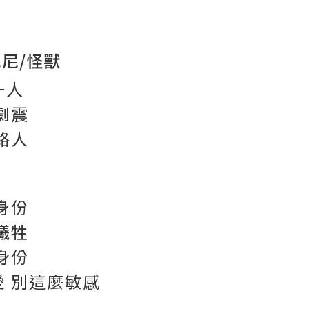
尼/怪獸
一人
劇震
路人
身份
犧牲
身份
愛 別這麼敏感