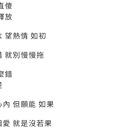
直傻
釋放
 望熱情 如初
錯 就別慢慢拖
麼錯
楚
內 但願能 如果
相愛 就是沒若果