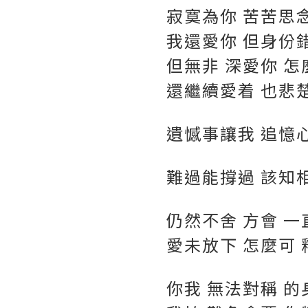
寂寞為你 苦苦思念
我還愛你 但身份
但無非 深愛你 怎
還繼續愛着 也悲
遺憾事讓我 追憶心
難過能撐過 該知
仍然不舍 方會 一
愛未放下 怎麼可 
你我 無法對稱 的