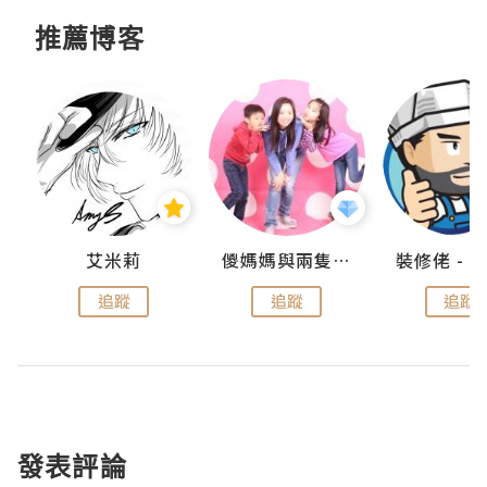
推薦博客
點滴
艾米莉
儍媽媽與兩隻小魔怪之家
追蹤
追蹤
追蹤
發表評論