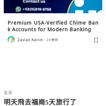
Premium USA-Verified Chime Ban
k Accounts for Modern Banking
Zavian Karim
2小時前
生活
明天飛去福崗5天旅行了