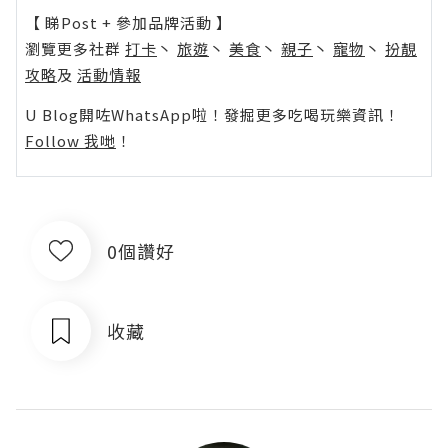
【 睇Post + 參加品牌活動 】
瀏覽更多社群
打卡
丶
旅遊
丶
美食
丶
親子
丶
寵物
丶
扮靚
攻略
及
活動情報
U Blog開咗WhatsApp啦！發掘更多吃喝玩樂資訊！
Follow 我哋
！
0個讚好
收藏