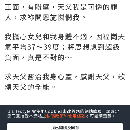
正面，有盼望，天父我是可憐的罪
人，求祢開恩施憐憫我。
我擔心女兒和我身體不適，因福崗天
氣平均37～39度；將思想想到超級
負面，真是不對的～
求天父醫治我身心靈，感謝天父，歌
頌天父的全能。
U Lifestyle 會使用Cookies來改善您的網站體驗，請確定
*本站之內容由作者所提供，並不代表本站的立場。因此本站對
您同意接受本網站之
私隱政策和使用條款
才可繼續瀏覽。
所有博客的立場、真實性、準確性及完整性不負任何法律責
任。
我已閱讀及同意