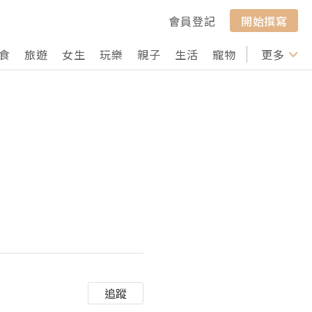
會員登記
開始撰寫
食
旅遊
女生
玩樂
親子
生活
寵物
行山
更多
打卡
追蹤