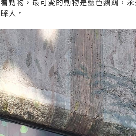
看動物，最可愛的動物是藍色鸚鵡，永遠都
理睬人。