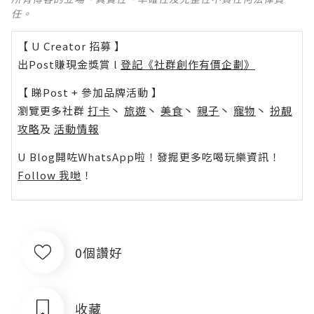
任。
【 U Creator 招募 】
出Post賺現金獎賞 l
登記《社群創作有價企劃》
【 睇Post + 參加品牌活動 】
瀏覽更多社群
打卡
丶
旅遊
丶
美食
丶
親子
丶
寵物
丶
扮靚
攻略
及
活動情報
U Blog開咗WhatsApp啦！發掘更多吃喝玩樂資訊！
Follow 我哋
！
0個讚好
收藏