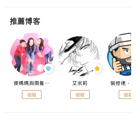
推薦博客
點滴
儍媽媽與兩隻小魔怪之家
艾米莉
追蹤
追蹤
追蹤