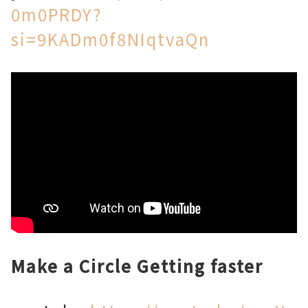
0m0PRDY?
si=9KADm0f8NIqtvaQn
Make a Circle Getting faster