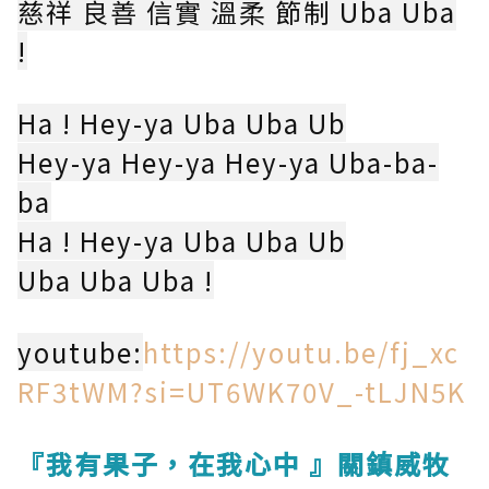
慈祥 良善 信實 溫柔 節制 Uba Uba
!
Ha ! Hey-ya Uba Uba Ub
Hey-ya Hey-ya Hey-ya Uba-ba-
ba
Ha ! Hey-ya Uba Uba Ub
Uba Uba Uba !
youtube:
https://youtu.be/fj_xc
RF3tWM?si=UT6WK70V_-tLJN5K
『我有果子，在我心中 』關鎮威牧