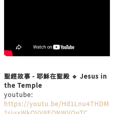
聖經故事 - 耶穌在聖殿 🔹 Jesus in
the Temple
youtube:
https://youtu.be/Hd1Lnu4THDM
?si=xWkOVV8EONWVQqTC