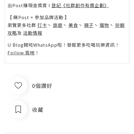
出Post賺現金獎賞 l
登記《社群創作有價企劃》
【 睇Post + 參加品牌活動 】
瀏覽更多社群
打卡
丶
旅遊
丶
美食
丶
親子
丶
寵物
丶
扮靚
攻略
及
活動情報
U Blog開咗WhatsApp啦！發掘更多吃喝玩樂資訊！
Follow 我哋
！
0個讚好
收藏