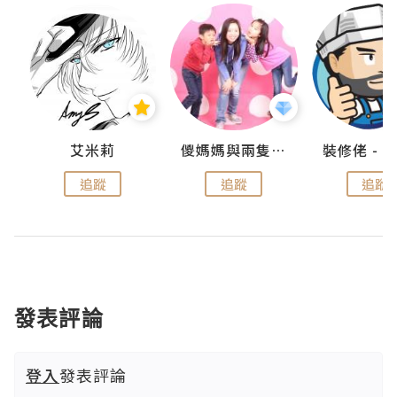
點滴
艾米莉
儍媽媽與兩隻小魔怪之家
追蹤
追蹤
追蹤
發表評論
登入
發表評論