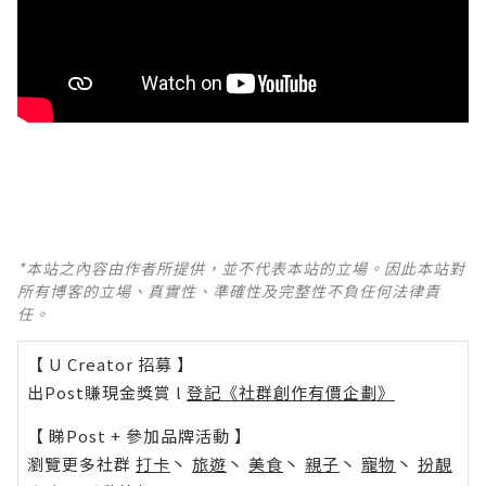
*本站之內容由作者所提供，並不代表本站的立場。因此本站對
所有博客的立場、真實性、準確性及完整性不負任何法律責
任。
【 U Creator 招募 】
出Post賺現金獎賞 l
登記《社群創作有價企劃》
【 睇Post + 參加品牌活動 】
瀏覽更多社群
打卡
丶
旅遊
丶
美食
丶
親子
丶
寵物
丶
扮靚