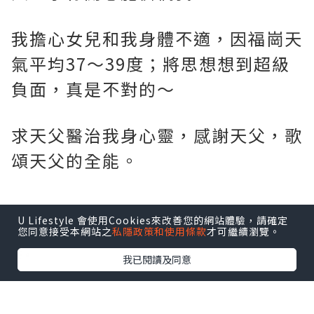
我擔心女兒和我身體不適，因福崗天
氣平均37～39度；將思想想到超級
負面，真是不對的～
求天父醫治我身心靈，感謝天父，歌
頌天父的全能。
U Lifestyle 會使用Cookies來改善您的網站體驗，請確定
*本站之內容由作者所提供，並不代表本站的立場。因此本站對
您同意接受本網站之
私隱政策和使用條款
才可繼續瀏覽。
所有博客的立場、真實性、準確性及完整性不負任何法律責
任。
我已閱讀及同意
【 U Creator 招募 】
出Post賺現金獎賞 l
登記《社群創作有價企劃》