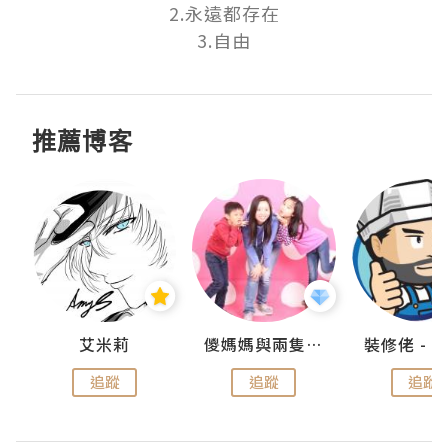
2.永遠都存在

3.自由
推薦博客
點滴
艾米莉
儍媽媽與兩隻小魔怪之家
追蹤
追蹤
追蹤