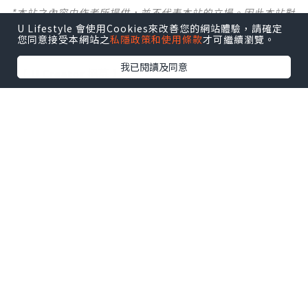
*本站之內容由作者所提供，並不代表本站的立場。因此本站對
所有博客的立場、真實性、準確性及完整性不負任何法律責
U Lifestyle 會使用Cookies來改善您的網站體驗，請確定
您同意接受本網站之
私隱政策和使用條款
才可繼續瀏覽。
任。
我已閱讀及同意
【 U Creator 招募 】
出Post賺現金獎賞 l
登記《社群創作有價企劃》
【 睇Post + 參加品牌活動 】
瀏覽更多社群
打卡
丶
旅遊
丶
美食
丶
親子
丶
寵物
丶
扮靚
攻略
及
活動情報
U Blog開咗WhatsApp啦！發掘更多吃喝玩樂資訊！
Follow 我哋
！
0個讚好