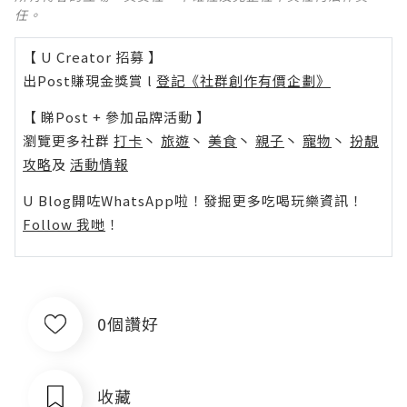
任。
【 U Creator 招募 】
出Post賺現金獎賞 l
登記《社群創作有價企劃》
【 睇Post + 參加品牌活動 】
瀏覽更多社群
打卡
丶
旅遊
丶
美食
丶
親子
丶
寵物
丶
扮靚
攻略
及
活動情報
U Blog開咗WhatsApp啦！發掘更多吃喝玩樂資訊！
Follow 我哋
！
0個讚好
收藏