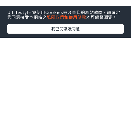
U Lifestyle 會使用Cookies來改善您的網站體驗，請確定
*本站之內容由作者所提供，並不代表本站的立場。因此本站對
您同意接受本網站之
私隱政策和使用條款
才可繼續瀏覽。
所有博客的立場、真實性、準確性及完整性不負任何法律責
任。
我已閱讀及同意
【 U Creator 招募 】
出Post賺現金獎賞 l
登記《社群創作有價企劃》
【 睇Post + 參加品牌活動 】
瀏覽更多社群
打卡
丶
旅遊
丶
美食
丶
親子
丶
寵物
丶
扮靚
攻略
及
活動情報
U Blog開咗WhatsApp啦！發掘更多吃喝玩樂資訊！
Follow 我哋
！
0個讚好