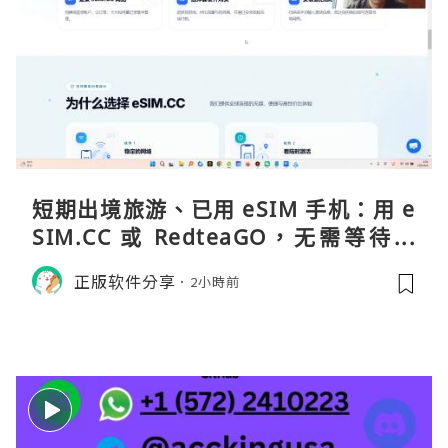
短期出境旅游、已用 eSIM 手机：用 e
SIM.CC 或 RedteaGO，无需等待收
货。需要“当地号码 + 通话短信”（如
正版软件分享
2小時前
打车、外卖、客户联络）：优先 Redt
eaGO（明确提供通话短信套餐）。长