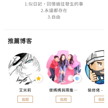
1.似日記，回憶過往發生的事

2.永遠都存在

3.自由
推薦博客
點滴
艾米莉
儍媽媽與兩隻小魔怪之家
追蹤
追蹤
追蹤