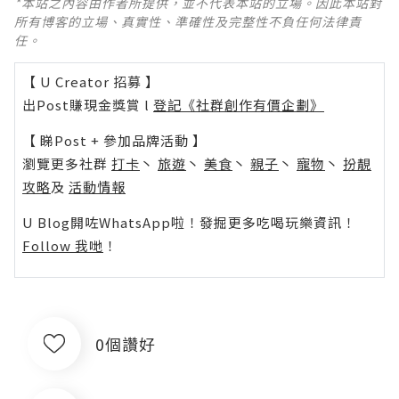
*本站之內容由作者所提供，並不代表本站的立場。因此本站對
所有博客的立場、真實性、準確性及完整性不負任何法律責
任。
【 U Creator 招募 】
出Post賺現金獎賞 l
登記《社群創作有價企劃》
【 睇Post + 參加品牌活動 】
瀏覽更多社群
打卡
丶
旅遊
丶
美食
丶
親子
丶
寵物
丶
扮靚
攻略
及
活動情報
U Blog開咗WhatsApp啦！發掘更多吃喝玩樂資訊！
Follow 我哋
！
0個讚好