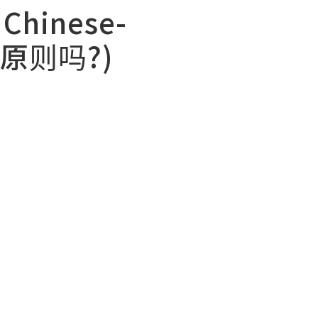
hinese-
的原则吗?)