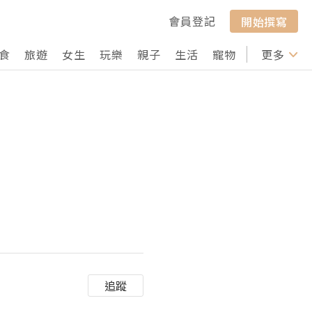
會員登記
開始撰寫
食
旅遊
女生
玩樂
親子
生活
寵物
行山
更多
打卡
追蹤