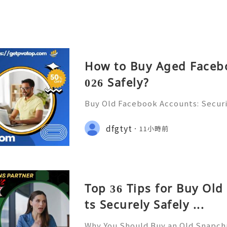
How to Buy Aged Facebo
026 Safely?
Buy Old Facebook Accounts: Securi
s, Account Ownership & Safe Altern
📞📩 We’re always ready to help 
dfgtyt
11小時前
🌐✨ We are available online 24/7 
Top 36 Tips for Buy Ol
ts Securely Safely ...
Why You Should Buy an Old Snapch