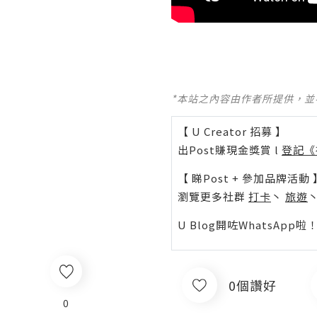
*本站之內容由作者所提供，
【 U Creator 招募 】
出Post賺現金獎賞 l
登記《
【 睇Post + 參加品牌活動 
瀏覽更多社群
打卡
丶
旅遊
U Blog開咗WhatsAp
0個讚好
0