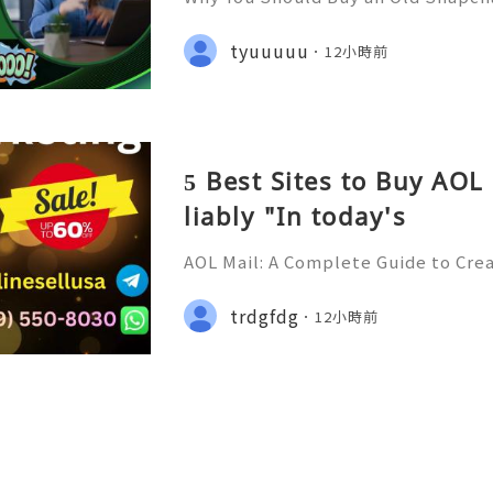
er Support — Fast, Reliable & Alw
tsApp: +1 (506) 541-7768 ✈️✨💎🌐🚀
tyuuuuu
12小時前
ub 🎮✨💎🌐🚀⭐ Discord: usadigital
5 Best Sites to Buy AOL
liably "In today's
AOL Mail: A Complete Guide to Cre
ring Your Email Account Introduct
Online Support 24/7 🚀📡💬📱🛸👑 
trdgfdg
12小時前
a 🎮💻👨‍💻🎙️🔥👑 Discord ➜ Account