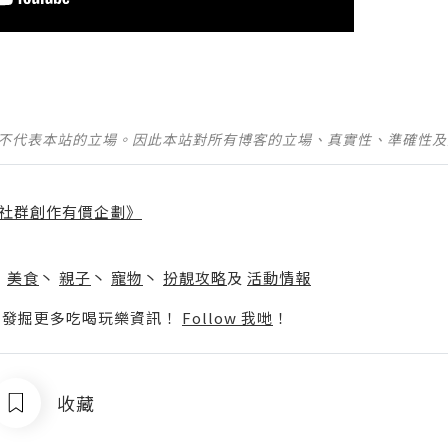
並不代表本站的立場。因此本站對所有博客的立場、真實性、準確性
社群創作有價企劃》
】
丶
美食
丶
親子
丶
寵物
丶
扮靚攻略
及
活動情報
p啦！發掘更多吃喝玩樂資訊！
Follow 我哋
！
收藏