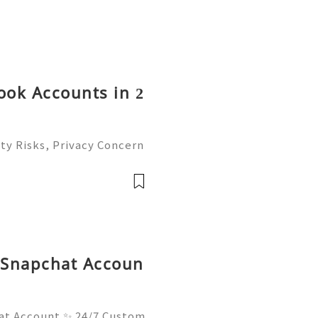
ok Accounts in 2
ty Risks, Privacy Concern
atives Guide 2026 🚪🚀💬
you 24/7! 😊💯🔥 💼⏰📩🌟

d Snapchat Accoun
at Account ✨ 24/7 Custom