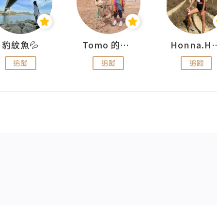
豹紋魚💦
Tomo 的快樂宇宙
Honna.
追蹤
追蹤
追蹤