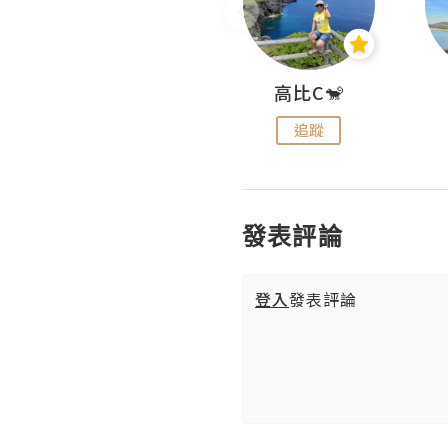
Nei Ho! 你好:)
高比C🐒
追蹤
追蹤
發表評論
登入
發表評論