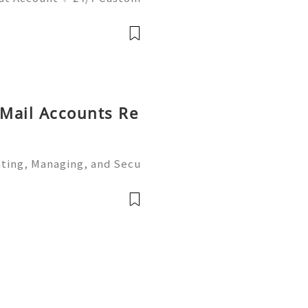
ays Ready 📲✨💎🌐🚀⭐ Wha
⭐ Telegram: @usadigitalh
hub 📧✨💎
 Mail Accounts Re
ating, Managing, and Secu
ion 👑🌍🚀💎⚡✨ Available➜
Telegram ➜ @onlinesellus
 Servic