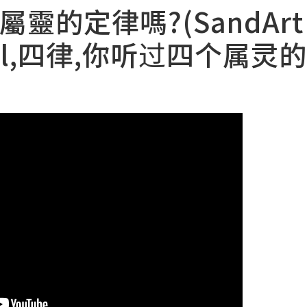
的定律嗎?(SandArt C
onal,四律,你听过四个属灵