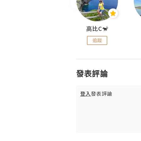
Nei Ho! 你好:)
高比C🐒
追蹤
追蹤
發表評論
登入
發表評論