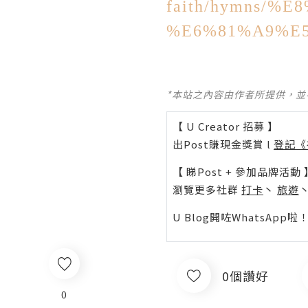
faith/hymns/
%E6%81%A9%E5
*本站之內容由作者所提供，
【 U Creator 招募 】
出Post賺現金獎賞 l
登記《
【 睇Post + 參加品牌活動 
瀏覽更多社群
打卡
丶
旅遊
U Blog開咗WhatsAp
0個讚好
0