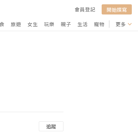
會員登記
開始撰寫
食
旅遊
女生
玩樂
親子
生活
寵物
行山
更多
打卡
追蹤