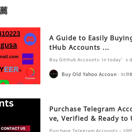
薦
A Guide to Easily Buyi
tHub Accounts ...
Buy GitHub Accounts: In today’s d
velopment and online collaborati
n ever. GitHub has become one of 
Buy Old Yahoo Accoun
31分
forms for developers, compa
Purchase Telegram Acco
ve, Verified & Ready to
Purchase Telegram Accounts – 100%