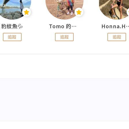
豹紋魚💦
Tomo 的快樂宇宙
Honna.
追蹤
追蹤
追蹤