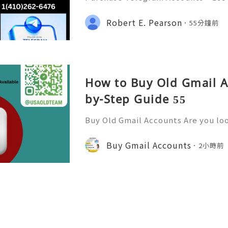
y to Use Introduction to Telegram 
m has emerged as one of the most
Robert E. Pearson
55分鐘前
rms, boasting millions of us
How to Buy Old Gmail A
by-Step Guide 55
Buy Old Gmail Accounts Are you lo
ine presence and streamline comm
ail accounts might just be the sol
Buy Gmail Accounts
2小時前
r. With millions of users r