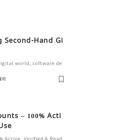
ng Second-Hand Gi
igital world, software de
on are more important tha
the most widely used plat
鐘前
unts – 100% Acti
 Use
 Active, Verified & Read