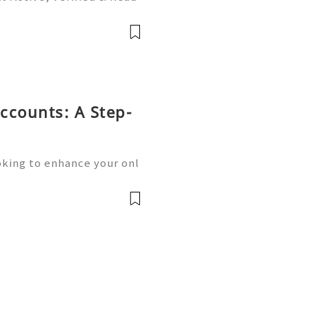
and its Benefits Telegra
 popular messaging platfo
ccounts: A Step-
oking to enhance your onl
unication? Buying old Gm
ution you’re searching fo