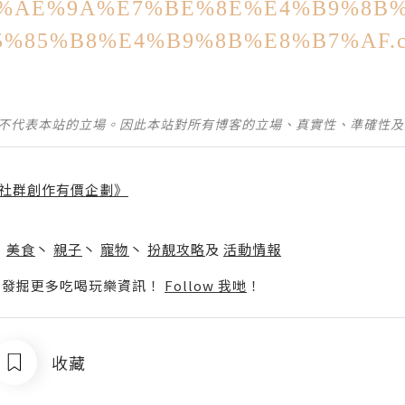
%E8%AE%9A%E7%BE%8E%E4%B9%8B
%85%B8%E4%B9%8B%E8%B7%AF.c5
並不代表本站的立場。因此本站對所有博客的立場、真實性、準確性
社群創作有價企劃》
】
丶
美食
丶
親子
丶
寵物
丶
扮靚攻略
及
活動情報
p啦！發掘更多吃喝玩樂資訊！
Follow 我哋
！
收藏