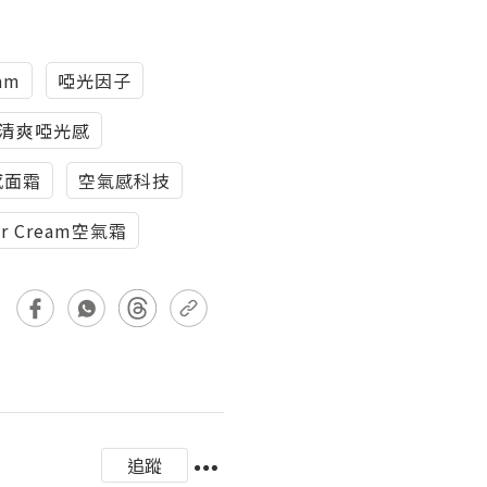
eam
啞光因子
時清爽啞光感
感面霜
空氣感科技
Air Cream空氣霜
追蹤