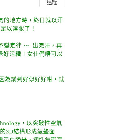
追蹤
氣的地方時，終日就以汗
就足以溶妝了！
不變定律 ~~ 出完汗，再
覺好污糟！女仕們唔可以
啦，因為講到好似好好咁，就
chnology，以突破性空氣
的3D結構形成氣墊面