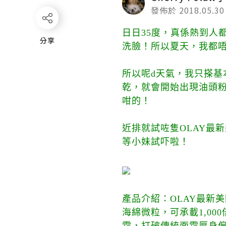
發佈於 2018.05.30
日日35度，真係熱到人
分享
分享
洗臉！所以夏天，我都
所以呢d天氣，我只搽基本
乾，就會開始出現油頭
咁的！
近排就試咗隻
OLAY最
等小妹試吓啦！
產品介紹：
OLAY最新美國
海綿微粒，可承載1,00