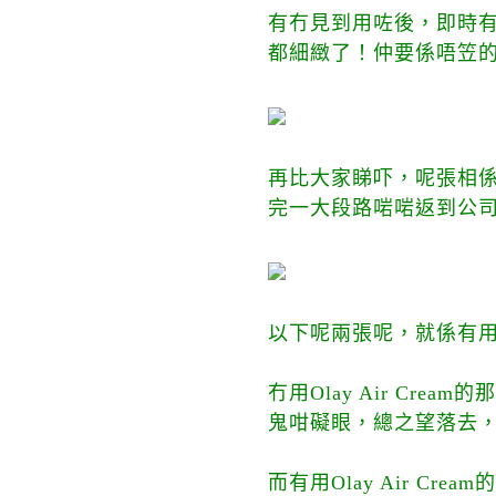
有冇見到用咗後，即時有
都細緻了！仲要係唔笠的
再比大家睇吓，呢張相
完一大段路啱啱返到公
以下呢兩張呢，就係有
冇用Olay
Air Cre
鬼咁礙眼，總之望落去，
而有用Olay Air C