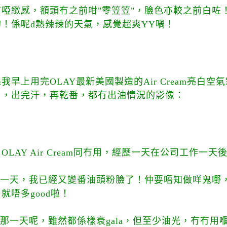
啞緻感，額頭冇之前咁"零笠笠"，臉色亦較之前白咗
！係呢d熱辣辣的天氣，感覺超爽YY喎！
係我早上用完
OLAY最新美國製造的Air Cream亮白
司，出完汗，再乾番，都冇出油情況的影像：
用
OLAY Air Cream同冇用，經歷一天在公司工作一
am的那一天，我已經又變番油頭粉臉了！仲要唔知做咩鬼
就唔多good啦！
ream的那一天呢，雖然都係樣衰gala，但至少油光，冇