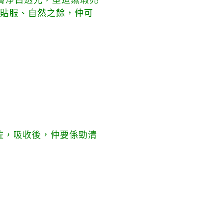
膚淨白透光，塑造無瑕亮
容更貼服、自然之餘，仲可
啞色咗，吸收後，仲要係勁清