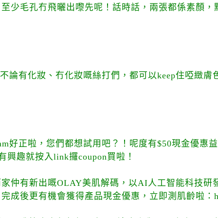
，至少毛孔冇飛曬出嚟先呢！話時話，兩張都係素顏，
ream，不論有化妝、冇化妝嘅絲打們，都可以keep住啞緻
 Cream好正啦，您們都想試用吧？！呢度有$50現金優惠
wSJY，有興趣就按入link攞coupon買啦！
家仲有新出嘅OLAY美肌解碼，以AI人工智能科技研
後更有機會獲得產品現金優惠，立即測肌齡啦：https://g