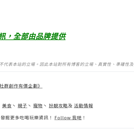
訊，全部由品牌提供
並不代表本站的立場。因此本站對所有博客的立場、真實性、準確性
社群創作有價企劃》
】
丶
美食
丶
親子
丶
寵物
丶
扮靚攻略
及
活動情報
p啦！發掘更多吃喝玩樂資訊！
Follow 我哋
！