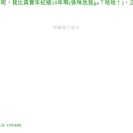
呢，我比真實年紀細10年啊(係咪氹我ga？哈哈！)
點擊圖片放大
 cream