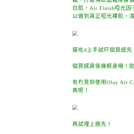
霜，打破傳統面霜厚身
白肌，Air Finis
以做到真正啞光裸肌，清
搽咗d上手試吓個質感先
個質感真係幾輕身喎！
有冇見到使用Olay A
爽呢！
再試埋上臉先！