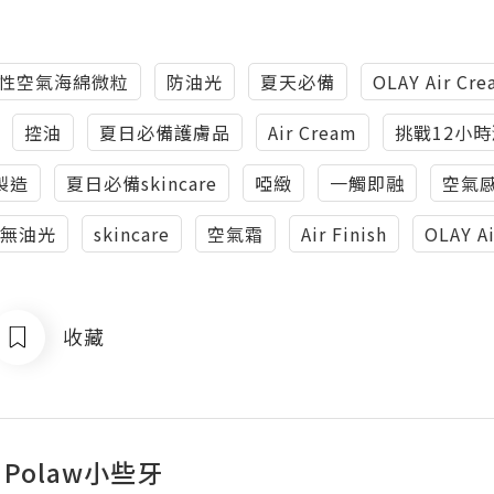
性空氣海綿微粒
防油光
夏天必備
OLAY Air Cr
控油
夏日必備護膚品
Air Cream
挑戰12小
製造
夏日必備skincare
啞緻
一觸即融
空氣
潤無油光
skincare
空氣霜
Air Finish
OLAY 
收藏
y Polaw小些牙