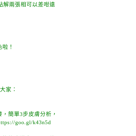
點解兩張相可以差咁遠
膚色啦！
益大家：
發，簡單3步皮膚分析，
oo.gl/k43n5d