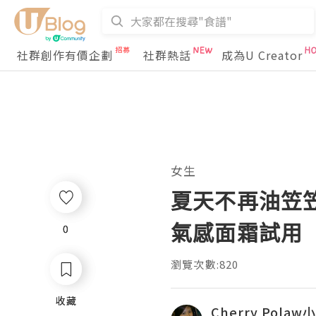
社群創作有價企劃
社群熱話
成為U Creator
女生
夏天不再油笠笠@O
氣感面霜試用
0
0
瀏覽次數:820
收藏
收藏
Cherry Pola