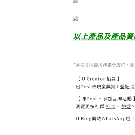
以
上產品及產品資
*本站之內容由作者所提供，
【 U Creator 招募 】
出Post賺現金獎賞 l
登記《
【 睇Post + 參加品牌活動 
瀏覽更多社群
打卡
丶
旅遊
U Blog開咗WhatsAp