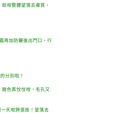
！就咁整體望落去膚質，
空氣霜再加防曬後出門口，行
天後的分別啦！
嘢，臉色黑忟忟咁，毛孔又
冇用嗰一天咁跨張掛！望落去