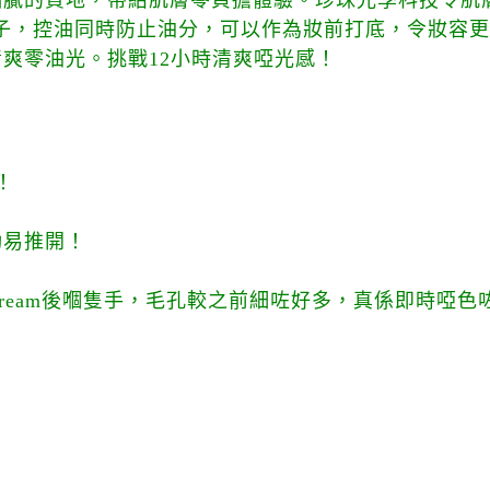
偏膩的質地，帶給肌膚零負擔體驗。珍珠光學科技令肌
h啞光因子，控油同時防止油分，可以作為妝前打底，令妝
爽零油光。挑戰12小時清爽啞光感！
！
勁易推開！
ir Cream後嗰隻手，毛孔較之前細咗好多，真係即時