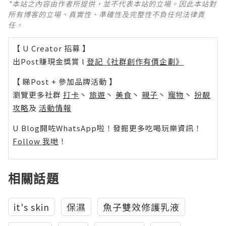
*本站之內容由作者所提供，並不代表本站的立場。因此本站對
所有博客的立場、真實性、準確性及完整性不負任何法律責
任。
【 U Creator 招募 】
出Post賺現金獎賞 l
登記《社群創作有價企劃》
【 睇Post + 參加品牌活動 】
瀏覽更多社群
打卡
丶
旅遊
丶
美食
丶
親子
丶
寵物
丶
扮靚
攻略
及
活動情報
U Blog開咗WhatsApp啦！發掘更多吃喝玩樂資訊！
Follow 我哋
！
相關話題
it's skin
保濕
魚子雙效修護乳液