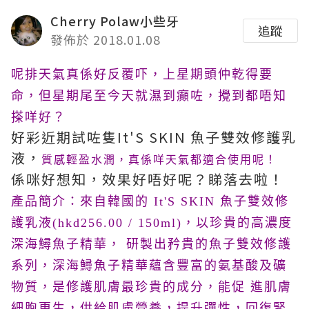
Cherry Polaw小些牙
追蹤
發佈於 2018.01.08
呢排天氣真係好反覆吓，上星期頭仲乾得要
命，但星期尾至今天就濕到癲咗，攪到都唔知
搽咩好？
好彩近期試咗隻It'S SKIN 魚子雙效修護乳
液，
質感輕盈水潤，真係咩天氣都適合使用呢！
係咪好想知，效果好唔好呢？睇落去啦！
產品簡介：來自韓國的 It'S SKIN
魚子雙效修
護乳液(hkd256.00 / 150ml)，以珍貴的高濃度
深海鱘魚子精華， 研製出矜貴的魚子雙效修護
系列，深海鱘魚子精華蘊含豐富的氨基酸及礦
物質，是修護肌膚最珍貴的成分，能促 進肌膚
細胞更生，供給肌膚營養，提升彈性，回復緊