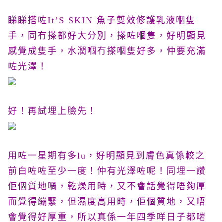
睇睇搭咗ItʼS SKIN 魚子雙效修護乳液嗰隻
手，同冇搽都好大分別，搽咗嗰隻，好明顯見
感覺成隻手，水潤嗰冇搽嗰隻好多，仲要充滿
咗光澤！
好！再試埋上臉先！
用咗一星期有多lu，好明顯見到膚色真係較之
前白咗咗至少一度！仲有光澤咗呢！同埋一讚
佢個質地喎，乾燥用時，又不會話覺得唔夠厚
而覺得繃緊，但濕度高用時，佢個質地，又唔
會覺得好厚重，所以真係一年四季咩日子都啱