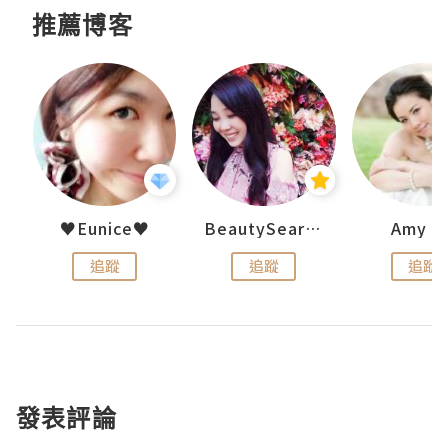
推薦博客
h 夏沫
♥Eunice♥
BeautySearch
Amy N
追蹤
追蹤
追蹤
發表評論