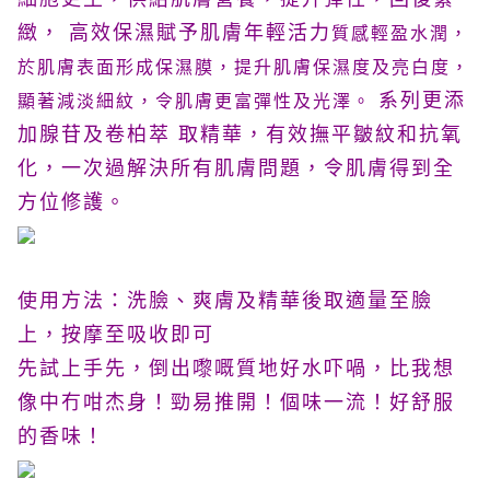
緻， 高效保濕賦予肌膚年輕活力
質感輕盈水潤，
於肌膚表面形成保濕膜，提升肌膚保濕度及亮白度，
系列更添
顯著減淡細紋，令肌膚更富彈性及光澤。
加腺苷及卷柏萃 取精華，有效撫平皺紋和抗氧
化，一次過解決所有肌膚問題，令肌膚得到全
方位修護。
使用方法：洗臉、爽膚及精華後取適量至臉
上，按摩至吸收即可
先試上手先，倒出嚟嘅質地好水吓喎，比我想
像中冇咁杰身！勁易推開！個味一流！好舒服
的香味！